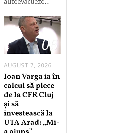
autoevacueze…
06
AUGUST 7, 2026
Ioan Varga ia în
calcul să plece
de la CFR Cluj
și să
investească la
UTA Arad: „Mi-
a ajuns”