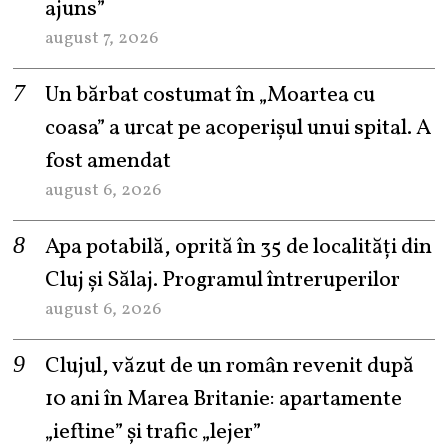
ajuns”
august 7, 2026
Un bărbat costumat în „Moartea cu
coasa” a urcat pe acoperișul unui spital. A
fost amendat
august 6, 2026
Apa potabilă, oprită în 35 de localități din
Cluj și Sălaj. Programul întreruperilor
august 6, 2026
Clujul, văzut de un român revenit după
10 ani în Marea Britanie: apartamente
„ieftine” și trafic „lejer”