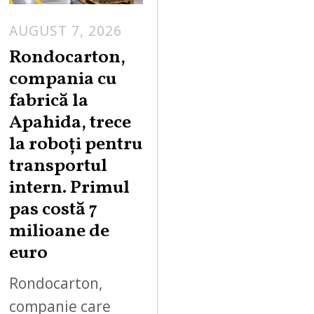
AUGUST 7, 2026
A
U
Rondocarton,
G
compania cu
U
fabrică la
S
Apahida, trece
T
la roboți pentru
7
,
transportul
2
intern. Primul
0
pas costă 7
2
milioane de
6
euro
Rondocarton,
companie care