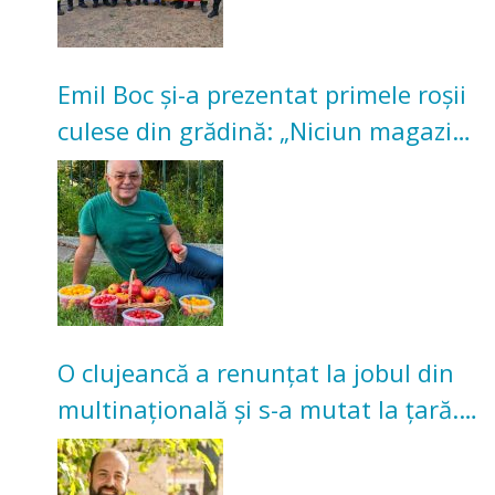
Emil Boc și-a prezentat primele roșii
culese din grădină: „Niciun magazin
nu poate oferi această satisfacție”
O clujeancă a renunțat la jobul din
multinațională și s-a mutat la țară.
Acum cultivă legume în grădina
bunicilor