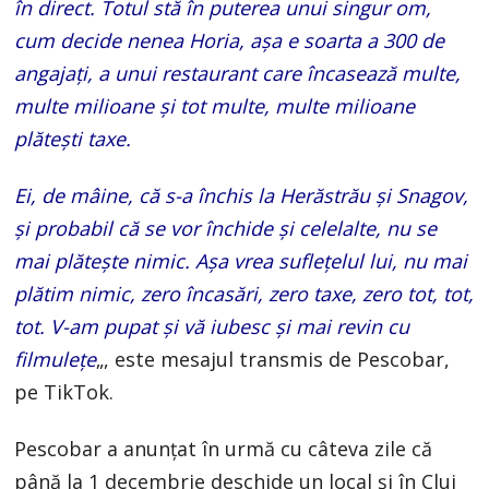
în direct. Totul stă în puterea unui singur om,
cum decide nenea Horia, așa e soarta a 300 de
angajați, a unui restaurant care încasează multe,
multe milioane și tot multe, multe milioane
plătești taxe.
Ei, de mâine, că s-a închis la Herăstrău și Snagov,
și probabil că se vor închide și celelalte, nu se
mai plătește nimic. Așa vrea suflețelul lui, nu mai
plătim nimic, zero încasări, zero taxe, zero tot, tot,
tot. V-am pupat și vă iubesc și mai revin cu
filmulețe
„, este mesajul transmis de Pescobar,
pe TikTok.
Pescobar a anunțat în urmă cu câteva zile că
până la 1 decembrie deschide un local și în Cluj