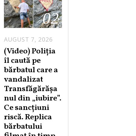
02
AUGUST 7, 2026
A
U
(Video) Poliția
G
îl caută pe
U
bărbatul care a
S
vandalizat
T
Transfăgărășa
7
,
nul din „iubire”.
2
Ce sancțiuni
0
riscă. Replica
2
bărbatului
6