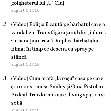
golgheterul lui „U” Cluj
august 7, 2026
(Video) Poliția îl caută pe bărbatul care a
vandalizat Transfăgărășanul din „iubire”.
Ce sancțiuni riscă. Replica bărbatului
filmat în timp ce desena cu spray pe
stâncă
august 7, 2026
(Video) Cum arată „la roşu” casa pe care
şi-o construiesc Smiley şi Gina Pistol în
Ardeal. Trei dormitoare, living spațios și
sobă
august 7, 2026