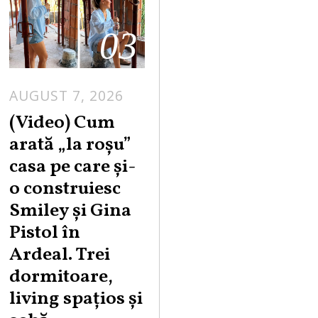
03
AUGUST 7, 2026
(Video) Cum
arată „la roşu”
casa pe care şi-
o construiesc
Smiley şi Gina
Pistol în
Ardeal. Trei
dormitoare,
living spațios și