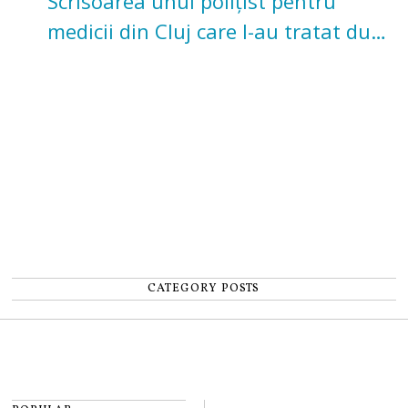
Scrisoarea unui polițist pentru
medicii din Cluj care l-au tratat după
un accident: „Nu m-am simțit un
număr”
CATEGORY POSTS