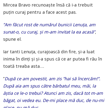
Mircea Bravo recunoaște însă că i-a trebuit
puțin curaj pentru a face acest pas.
”Am făcut rost de numărul bunicii Lenuța, am
sunat-o, cu curaj, și m-am invitat la ea acasă”
,
spune el.
Iar tanti Lenuța, curajoască din fire, și-a luat
inima în dinți și și-a spus că ce ar putea fi rău în
toată treaba asta….
”
După ce am povestit, am zis ”hai să încercăm!”.
După aia am spus către bărbatul meu, măi, la
ăștia ce le-o trebui? Atunci am zis, dacă tot m-am
băgat, oi vedea eu. De-mi place mă duc, de nu-mi
place, nu mă duc.