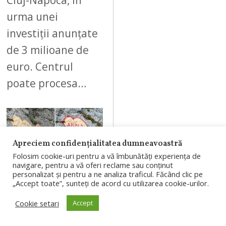
Cluj-Napoca, în
urma unei
investiții anunțate
de 3 milioane de
euro. Centrul
poate procesa…
Apreciem confidențialitatea dumneavoastră
07
Folosim cookie-uri pentru a vă îmbunătăți experiența de
navigare, pentru a vă oferi reclame sau conținut
personalizat și pentru a ne analiza traficul. Făcând clic pe
„Accept toate”, sunteți de acord cu utilizarea cookie-urilor.
AUGUST 7, 2026
Cookie setari
Accept
Bărbatul care a