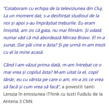
”Colaboram cu echipa de la televiziunea din Cluj.
La un moment dat, s-a desființat studioul de la
noi și apoi s-au împrăștiat treburile. Eu eram
liniștită, am zis că gata, nu mai filmăm. Și odată
numai văd că mă abordează Mircea Bravo. El m-a
sunat. Dar păi cine e ăsta? Și pe urmă m-am trezit
cu el la mine acasă.
Când l-am văzut prima dată, m-am întrebat ce o
mai vrea și copilul ăsta? M-am uitat la el, copil
tânăr, eu cu vârsta pe care o am, mi-a zis ce vrea
să facă și cum vrea să facă”,
a povestit tanti
Lenuța în emisiunea iThink cu Iusti Fudulu de la
Antena 3 CNN.