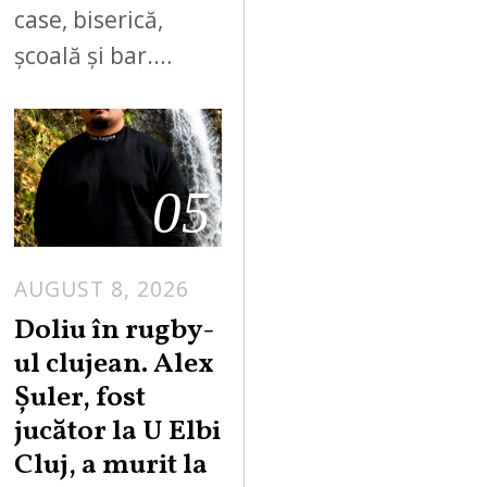
case, biserică,
școală și bar.…
05
AUGUST 8, 2026
Doliu în rugby-
ul clujean. Alex
Șuler, fost
jucător la U Elbi
Cluj, a murit la