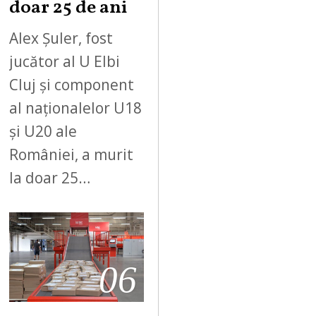
doar 25 de ani
Alex Șuler, fost
jucător al U Elbi
Cluj și component
al naționalelor U18
și U20 ale
României, a murit
la doar 25…
06