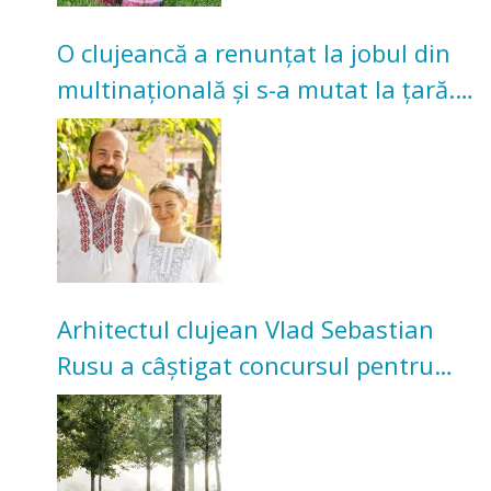
O clujeancă a renunțat la jobul din
multinațională și s-a mutat la țară.
Acum cultivă legume în grădina
bunicilor
Arhitectul clujean Vlad Sebastian
Rusu a câștigat concursul pentru
transformarea Grădinii Casei
Universitarilor