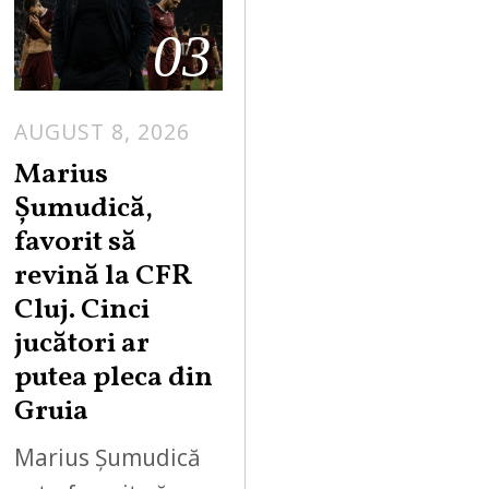
03
AUGUST 8, 2026
Marius
Șumudică,
favorit să
revină la CFR
Cluj. Cinci
jucători ar
putea pleca din
Gruia
Marius Șumudică