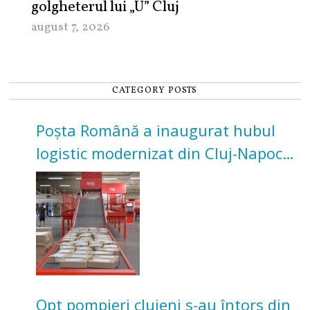
golgheterul lui „U” Cluj
august 7, 2026
CATEGORY POSTS
Poșta Română a inaugurat hubul
logistic modernizat din Cluj-Napoca.
Investiție de 3 milioane de euro
Opt pompieri clujeni s-au întors din