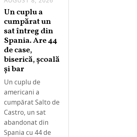
AUGUST 8, 2026
Un cuplu a
cumpărat un
sat întreg din
Spania. Are 44
de case,
biserică, școală
și bar
Un cuplu de
americani a
cumpărat Salto de
Castro, un sat
abandonat din
Spania cu 44 de