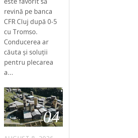
este favorit să
revină pe banca
CFR Cluj după 0-5
cu Tromso.
Conducerea ar
căuta și soluții
pentru plecarea
a…
04