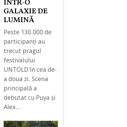
ÎNTR-O
GALAXIE DE
LUMINĂ
Peste 130.000 de
participanți au
trecut pragul
festivalului
UNTOLD în cea de-
a doua zi. Scena
principală a
debutat cu Puya și
Alex…