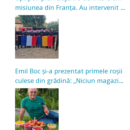
misiunea din Franța. Au intervenit la
incendii de vegetație și pădure
Emil Boc și-a prezentat primele roșii
culese din grădină: „Niciun magazin
nu poate oferi această satisfacție”