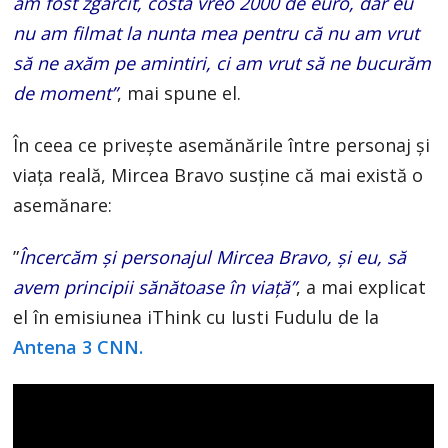
am fost zgârcit, costa vreo 2000 de euro, dar eu
nu am filmat la nunta mea pentru că nu am vrut
să ne axăm pe amintiri, ci am vrut să ne bucurăm
de moment”
, mai spune el.
În ceea ce privește asemănările între personaj și
viața reală, Mircea Bravo susține că mai există o
asemănare:
”
Încercăm și personajul Mircea Bravo, și eu, să
avem principii sănătoase în viață”
, a mai explicat
el în emisiunea iThink cu Iusti Fudulu de la
Antena 3 CNN.