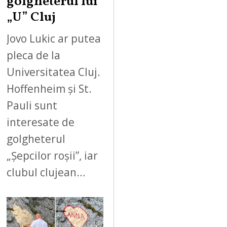
golgheterul lui
„U” Cluj
Jovo Lukic ar putea
pleca de la
Universitatea Cluj.
Hoffenheim și St.
Pauli sunt
interesate de
golgheterul
„Șepcilor roșii”, iar
clubul clujean…