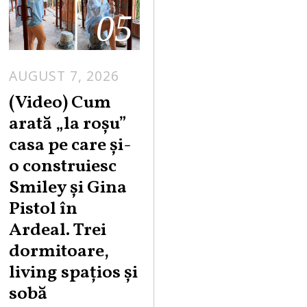
05
AUGUST 7, 2026
(Video) Cum
arată „la roşu”
casa pe care şi-
o construiesc
Smiley şi Gina
Pistol în
Ardeal. Trei
dormitoare,
living spațios și
sobă