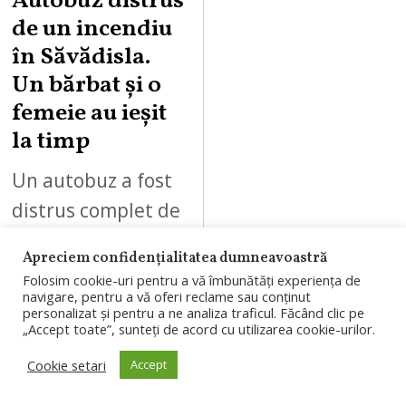
Autobuz distrus
de un incendiu
în Săvădisla.
Un bărbat și o
femeie au ieșit
la timp
Un autobuz a fost
distrus complet de
un incendiu
Apreciem confidențialitatea dumneavoastră
izbucnit în
Folosim cookie-uri pentru a vă îmbunătăți experiența de
Săvădisla. Un
navigare, pentru a vă oferi reclame sau conținut
personalizat și pentru a ne analiza traficul. Făcând clic pe
bărbat și o femeie
„Accept toate”, sunteți de acord cu utilizarea cookie-urilor.
au reușit să se
Cookie setari
Accept
autoevacueze…