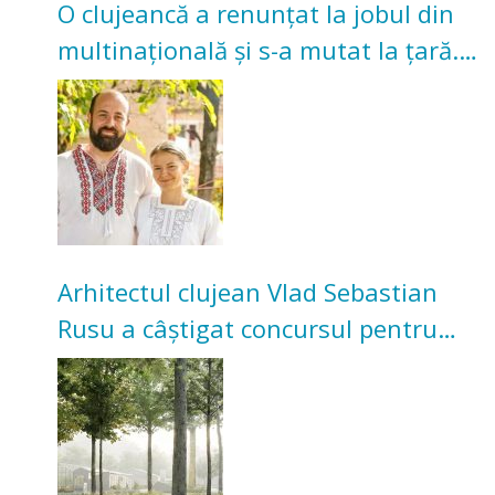
O clujeancă a renunțat la jobul din
multinațională și s-a mutat la țară.
Acum cultivă legume în grădina
bunicilor
Arhitectul clujean Vlad Sebastian
Rusu a câștigat concursul pentru
transformarea Grădinii Casei
Universitarilor