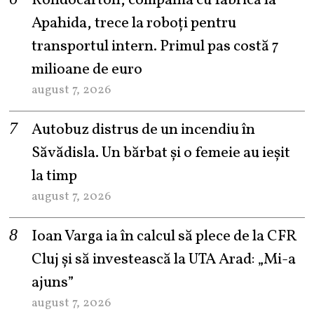
Rondocarton, compania cu fabrică la
Apahida, trece la roboți pentru
transportul intern. Primul pas costă 7
milioane de euro
august 7, 2026
Autobuz distrus de un incendiu în
Săvădisla. Un bărbat și o femeie au ieșit
la timp
august 7, 2026
Ioan Varga ia în calcul să plece de la CFR
Cluj și să investească la UTA Arad: „Mi-a
ajuns”
august 7, 2026