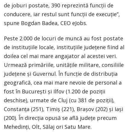
de joburi postate, 390 reprezintă funcții de
conducere, iar restul sunt funcții de execuție”,
spune Bogdan Badea, CEO eJobs.
Peste 2.000 de locuri de muncă au fost postate
de instituțiile locale, instituțiile județene fiind al
doilea cel mai mare angajator al acestei veri.
Urmează primăriile, unitățile militare, consiliile
județene și Guvernul. În funcție de distribuția
geografică, cea mai mare nevoie de personal a
fost în București și Ilfov (1.200 de poziții
deschise), urmate de Cluj (cu 381 de poziții),
Constanța (251), Timiș (221), Brașov (202) și Iași
(200). În direcția opusă se află județe precum
Mehedinți, Olt, Sălaj ori Satu Mare.