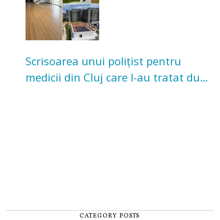
Scrisoarea unui polițist pentru
medicii din Cluj care l-au tratat după
un accident: „Nu m-am simțit un
număr”
CATEGORY POSTS