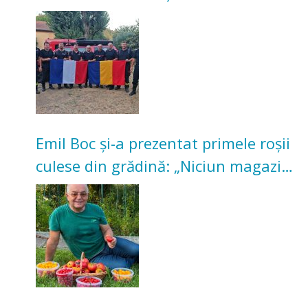
incendii de vegetație și pădure
Emil Boc și-a prezentat primele roșii
culese din grădină: „Niciun magazin
nu poate oferi această satisfacție”