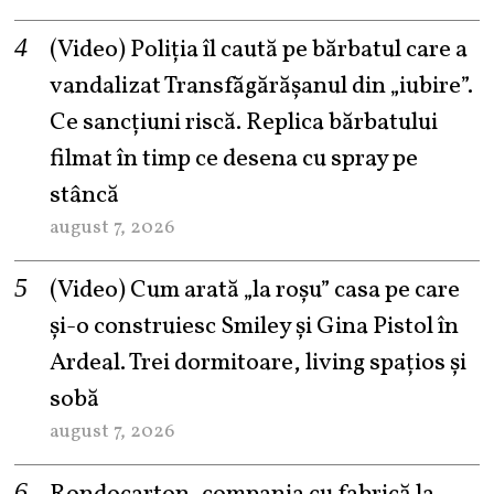
(Video) Poliția îl caută pe bărbatul care a
vandalizat Transfăgărășanul din „iubire”.
Ce sancțiuni riscă. Replica bărbatului
filmat în timp ce desena cu spray pe
stâncă
august 7, 2026
(Video) Cum arată „la roşu” casa pe care
şi-o construiesc Smiley şi Gina Pistol în
Ardeal. Trei dormitoare, living spațios și
sobă
august 7, 2026