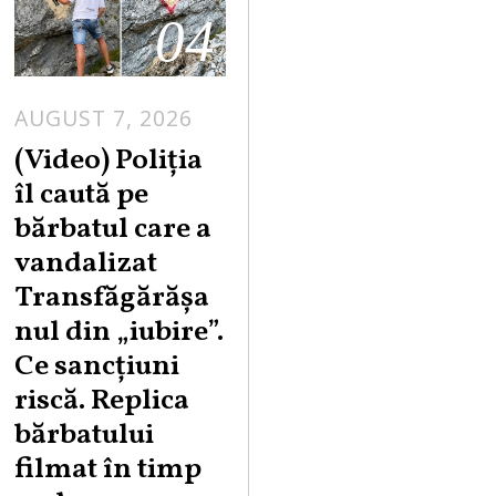
04
AUGUST 7, 2026
A
U
(Video) Poliția
G
îl caută pe
U
bărbatul care a
S
vandalizat
T
Transfăgărășa
7
,
nul din „iubire”.
2
Ce sancțiuni
0
riscă. Replica
2
bărbatului
6
filmat în timp