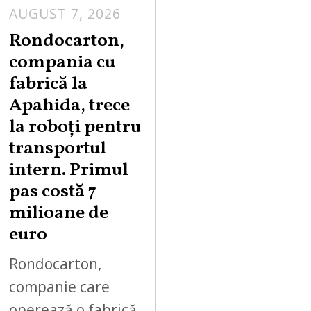
AUGUST 7, 2026
A
U
Rondocarton,
G
compania cu
U
fabrică la
S
Apahida, trece
T
la roboți pentru
7
,
transportul
2
intern. Primul
0
pas costă 7
2
milioane de
6
euro
Rondocarton,
companie care
operează o fabrică