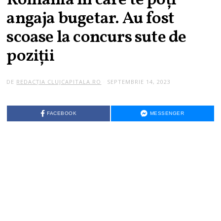
România în care te poți
angaja bugetar. Au fost
scoase la concurs sute de
poziții
DE
REDACȚIA CLUJCAPITALA.RO
SEPTEMBRIE 14, 2023
FACEBOOK
MESSENGER