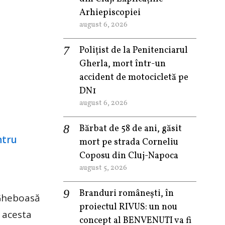
Arhiepiscopiei
august 6, 2026
Polițist de la Penitenciarul
Gherla, mort într-un
accident de motocicletă pe
DN1
august 6, 2026
Bărbat de 58 de ani, găsit
mort pe strada Corneliu
Coposu din Cluj-Napoca
august 5, 2026
Branduri românești, în
 Gheboasă
proiectul RIVUS: un nou
, acesta
concept al BENVENUTI va fi