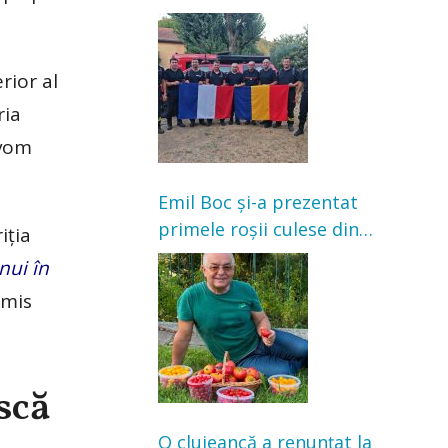
Franța. Au intervenit la
incendii de vegetație și
pădure
rior al
ria
 vom
Emil Boc și-a prezentat
primele roșii culese din
iția
grădină: „Niciun magazin
nui în
nu poate oferi această
smis
satisfacție”
scă
O clujeancă a renunțat la