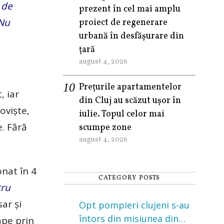
 de
prezent în cel mai amplu
Nu
proiect de regenerare
urbană în desfășurare din
țară
august 4, 2026
Prețurile apartamentelor
, iar
din Cluj au scăzut ușor în
oviște,
iulie. Topul celor mai
e. Fără
scumpe zone
august 4, 2026
onat în 4
CATEGORY POSTS
tru
ar și
Opt pompieri clujeni s-au
întors din misiunea din
ape prin