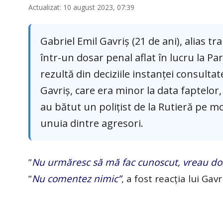
Actualizat: 10 august 2023, 07:39
Gabriel Emil Gavriș (21 de ani), alias t
într-un dosar penal aflat în lucru la P
rezultă din deciziile instanței consulta
Gavriș, care era minor la data faptelor
au bătut un polițist de la Rutieră pe mot
unuia dintre agresori.
”
Nu urmăresc să mă fac cunoscut, vreau doa
”
Nu comentez nimic”
, a fost reacția lui Gav