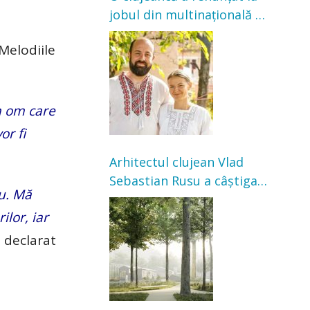
jobul din multinațională și
s-a mutat la țară. Acum
Melodiile
cultivă legume în grădina
bunicilor
n om care
or fi
Arhitectul clujean Vlad
Sebastian Rusu a câștigat
lu. Mă
concursul pentru
lor, iar
transformarea Grădinii
Casei Universitarilor
a declarat