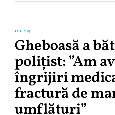
STIRI CLUJ
Gheboasă a băt
polițist: ”Am av
îngrijiri medic
fractură de ma
umflături”