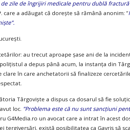
 de zile de îngrijiri medicale pentru dublă fractură
.P. care a adăugat că dorește să rămână anonim: ”
iște”.
ucurești.
etărilor: au trecut aproape șase ani de la incident
 polițistul a depus până acum, la instanța din Târg
clare în care anchetatorii să finalizeze cercetăril
espectat.
toria Târgoviște a dispus ca dosarul să fie soluți
 avut loc.
”Problema este că nu sunt sancțiuni pen
tru G4Media.ro un avocat care a intrat în acest dos
i tergiversări, există posibilitatea ca Gavriș să sc