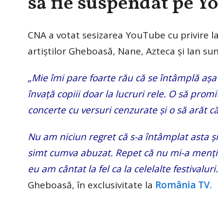
să fie suspendat pe Y
CNA a votat sesizarea YouTube cu privire la
artiștilor Gheboasă, Nane, Azteca și Ian sun
„Mie îmi pare foarte rău că se întâmplă așa
învață copiii doar la lucruri rele. O să prom
concerte cu versuri cenzurate și o să arăt 
Nu am niciun regret că s-a întâmplat asta și
simt cumva abuzat. Repet că nu mi-a mențion
eu am cântat la fel ca la celelalte festivalu
Gheboasă, în exclusivitate la
România TV.