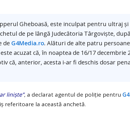
rapperul Gheboasă, este inculpat pentru ultraj și 
archetul de pe lângă Judecătoria Târgoviște, du
te de
G4Media.ro
. Alături de alte patru persoane
, este acuzat că, în noaptea de 16/17 decembrie 
iv că, anterior, acesta i-ar fi deschis dosar pena
r liniște”
, a declarat agentul de poliție pentru
G4
riș referitoare la această anchetă.