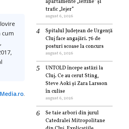
apartamente „ieftine” și
trafic „lejer”
august 6, 2026
lovire
Spitalul Județean de Urgență
pă cum
Cluj face angajări. 76 de
,
posturi scoase la concurs
2017,
august 6, 2026
l
UNTOLD începe astăzi la
Cluj. Ce au cerut Sting,
Steve Aoki și Zara Larsson
în culise
Media.ro
.
august 6, 2026
Se taie arbori din jurul
Catedralei Mitropolitane
din Cluj. Explicațiile