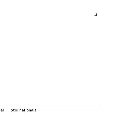
eal
Știri naționale