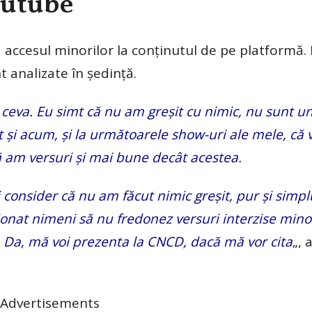
outube
 accesul minorilor la conținutul de pe platformă. 
t analizate în ședință.
 ceva. Eu simt că nu am greșit cu nimic, nu sunt u
it și acum, și la următoarele show-uri ale mele, că v
că am versuri și mai bune decât acestea.
 consider că nu am făcut nimic greșit, pur și simp
at nimeni să nu fredonez versuri interzise minori
ri. Da, mă voi prezenta la CNCD, dacă mă vor cita
„, 
Advertisements