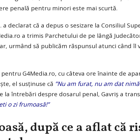
ere penală pentru minori este mai scurtă.
. a declarat că a depus o sesizare la Consiliul Supe
edia.ro a trimis Parchetului de pe lângă Judecăto
sar, urmând să publicăm răspunsul atunci când îl
, pentru G4Media.ro, cu câteva ore înainte de apar
ște, el susținuse că
”Nu am furat, nu am dat nimă
 la întrebări despre dosarul penal, Gavriș a tran
ti o zi frumoasă!”
asă, după ce a aflat că ri