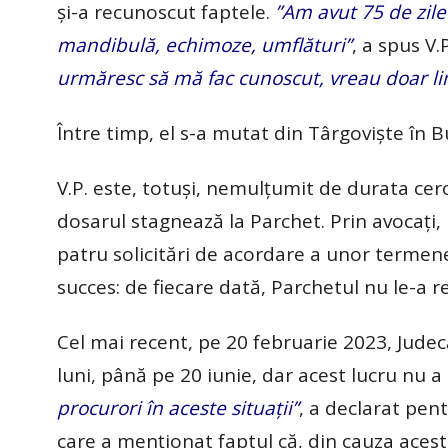
și-a recunoscut faptele.
”Am avut 75 de zile
mandibulă, echimoze, umflături”
, a spus V
urmăresc să mă fac cunoscut, vreau doar lin
Între timp, el s-a mutat din Târgoviște în B
V.P. este, totuși, nemulțumit de durata cerc
dosarul stagnează la Parchet. Prin avocați,
patru solicitări de acordare a unor termene 
succes: de fiecare dată, Parchetul nu le-a r
Cel mai recent, pe 20 februarie 2023, Judecă
luni, până pe 20 iunie, dar acest lucru nu a
procurori în aceste situații”
, a declarat pen
care a menționat faptul că, din cauza aceste