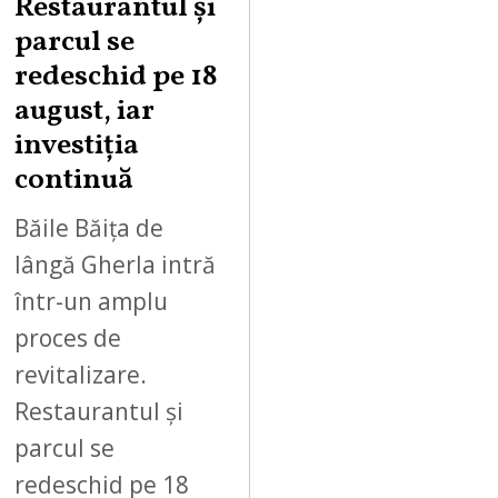
Restaurantul și
S
parcul se
T
redeschid pe 18
9
,
august, iar
2
investiția
0
continuă
2
6
Băile Băița de
lângă Gherla intră
într-un amplu
proces de
revitalizare.
Restaurantul și
parcul se
redeschid pe 18