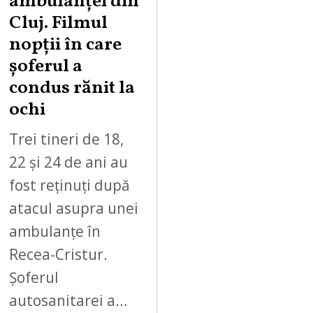
ambulanței din
Cluj. Filmul
nopții în care
șoferul a
condus rănit la
ochi
Trei tineri de 18,
22 și 24 de ani au
fost reținuți după
atacul asupra unei
ambulanțe în
Recea-Cristur.
Șoferul
autosanitarei a…