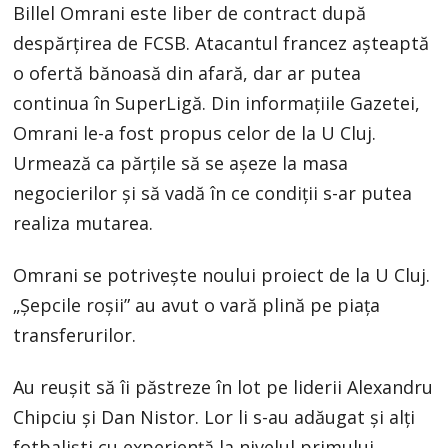
Billel Omrani este liber de contract după
despărțirea de FCSB. Atacantul francez așteaptă
o ofertă bănoasă din afară, dar ar putea
continua în SuperLigă. Din informațiile Gazetei,
Omrani le-a fost propus celor de la U Cluj.
Urmează ca părțile să se așeze la masa
negocierilor și să vadă în ce condiții s-ar putea
realiza mutarea.
Omrani se potrivește noului proiect de la U Cluj.
„Șepcile roșii” au avut o vară plină pe piața
transferurilor.
Au reușit să îi păstreze în lot pe liderii Alexandru
Chipciu și Dan Nistor. Lor li s-au adăugat și alți
fotbaliști cu experiență la nivelul primului