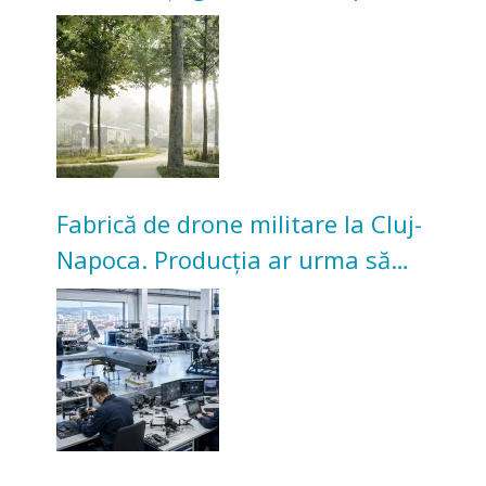
transformarea Grădinii Casei
Universitarilor
Fabrică de drone militare la Cluj-
Napoca. Producția ar urma să
înceapă în toamna acestui an