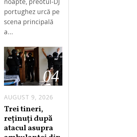
noapte, preotul-DJ
portughez urcă pe
scena principală
a…
04
AUGUST 9, 2026
Trei tineri,
reținuți după
atacul asupra