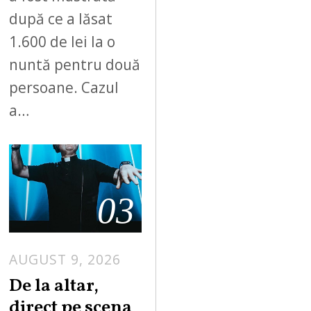
după ce a lăsat
1.600 de lei la o
nuntă pentru două
persoane. Cazul
a…
03
AUGUST 9, 2026
De la altar,
direct pe scena