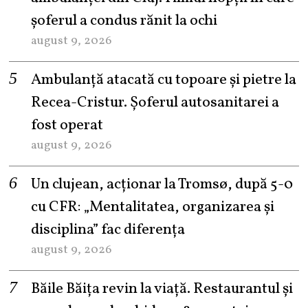
șoferul a condus rănit la ochi
august 9, 2026
Ambulanță atacată cu topoare și pietre la
Recea-Cristur. Șoferul autosanitarei a
fost operat
august 9, 2026
Un clujean, acționar la Tromsø, după 5-0
cu CFR: „Mentalitatea, organizarea și
disciplina” fac diferența
august 9, 2026
Băile Băița revin la viață. Restaurantul și