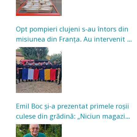
Opt pompieri clujeni s-au întors din
misiunea din Franța. Au intervenit la
incendii de vegetație și pădure
Emil Boc și-a prezentat primele roșii
culese din grădină: „Niciun magazin
nu poate oferi această satisfacție”