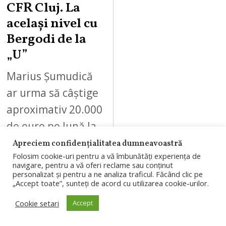
CFR Cluj. La
același nivel cu
Bergodi de la
„U”
Marius Șumudică
ar urma să câștige
aproximativ 20.000
de euro pe lună la
CFR Cluj. Suma
Apreciem confidențialitatea dumneavoastră
Folosim cookie-uri pentru a vă îmbunătăți experiența de
este la nivelul
navigare, pentru a vă oferi reclame sau conținut
personalizat și pentru a ne analiza traficul. Făcând clic pe
salariului atribuit
„Accept toate”, sunteți de acord cu utilizarea cookie-urilor.
lui…
Cookie setari
Accept