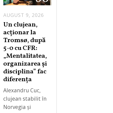
AUGUST 9, 2026
Un clujean,
acționar la
Tromsø, după
5-0 cu CFR:
„Mentalitatea,
organizarea și
disciplina” fac
diferența
Alexandru Cuc,
clujean stabilit în
Norvegia și