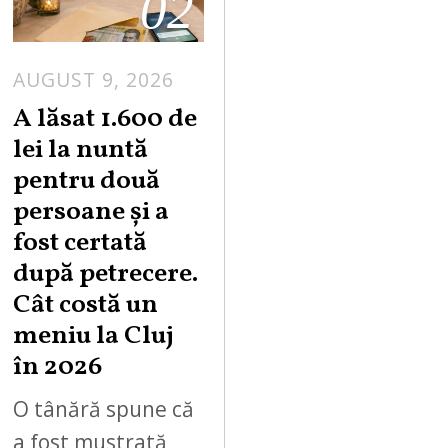
02
AUGUST 9, 2026
A lăsat 1.600 de
lei la nuntă
pentru două
persoane și a
fost certată
după petrecere.
Cât costă un
meniu la Cluj
în 2026
O tânără spune că
a fost mustrată