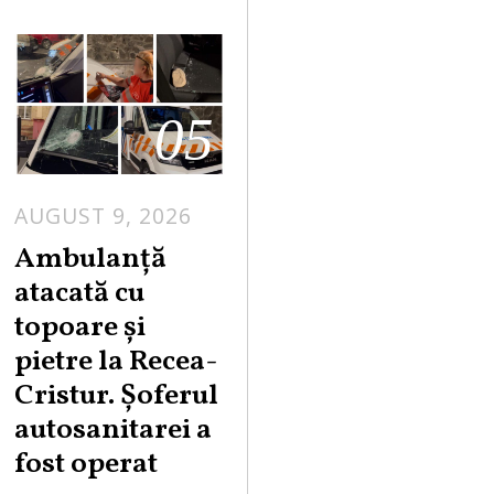
05
AUGUST 9, 2026
Ambulanță
atacată cu
topoare și
pietre la Recea-
Cristur. Șoferul
autosanitarei a
fost operat