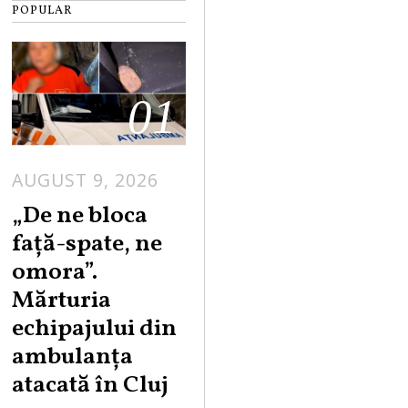
POPULAR
01
AUGUST 9, 2026
„De ne bloca
față-spate, ne
omora”.
Mărturia
echipajului din
ambulanța
atacată în Cluj