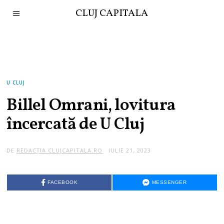
CLUJ CAPITALA
U CLUJ
Billel Omrani, lovitura
încercată de U Cluj
DE
REDACȚIA CLUJCAPITALA.RO
IULIE 21, 2023
FACEBOOK
MESSENGER