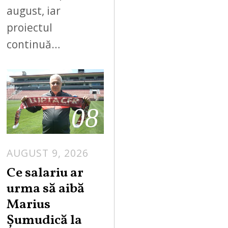
august, iar
proiectul
continuă…
08
AUGUST 9, 2026
Ce salariu ar
urma să aibă
Marius
Șumudică la