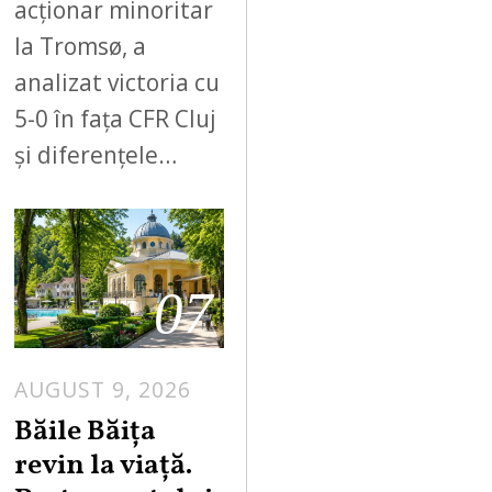
acționar minoritar
la Tromsø, a
analizat victoria cu
5-0 în fața CFR Cluj
și diferențele…
07
AUGUST 9, 2026
A
U
Băile Băița
G
revin la viață.
U