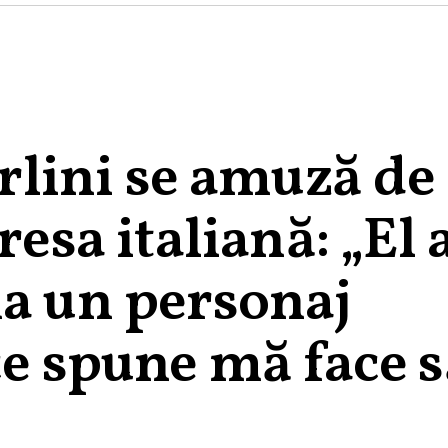
lini se amuză de
resa italiană: „El 
na un personaj
ce spune mă face 