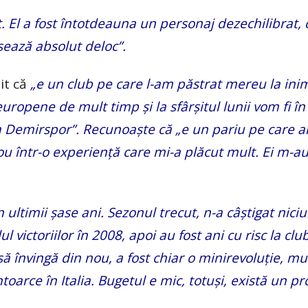
it. El a fost întotdeauna un personaj dezechilibrat,
sează absolut deloc”.
it că
„e un club pe care l-am păstrat mereu la inim
europene de mult timp și la sfârșitul lunii vom fi în
a Demirspor”. Recunoaște că „e un pariu pe care a
ou într-o experiență care mi-a plăcut mult. Ei m-au
 în ultimii șase ani. Sezonul trecut, n-a câștigat nici
l victoriilor în 2008, apoi au fost ani cu risc la clu
 să învingă din nou, a fost chiar o minirevoluție, mul
ntoarce în Italia. Bugetul e mic, totuși, există un pr