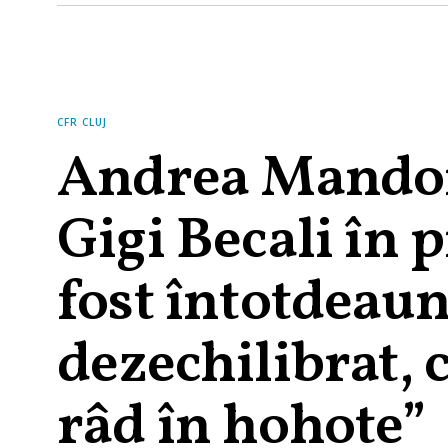
CFR CLUJ
Andrea Mandor
Gigi Becali în p
fost întotdeau
dezechilibrat, 
râd în hohote”