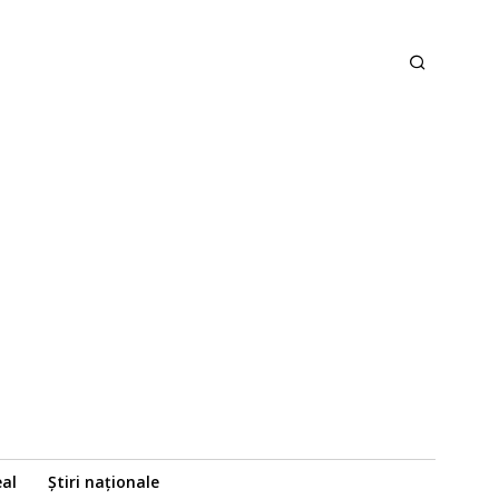
eal
Știri naționale