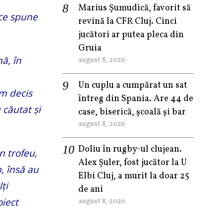
Marius Șumudică, favorit să
 ce spune
revină la CFR Cluj. Cinci
jucători ar putea pleca din
Gruia
ă, în
august 8, 2026
Un cuplu a cumpărat un sat
m decis
întreg din Spania. Are 44 de
 căutat și
case, biserică, școală și bar
august 8, 2026
Doliu în rugby-ul clujean.
un trofeu,
Alex Șuler, fost jucător la U
b, însă au
Elbi Cluj, a murit la doar 25
ți
de ani
oiect
august 8, 2026