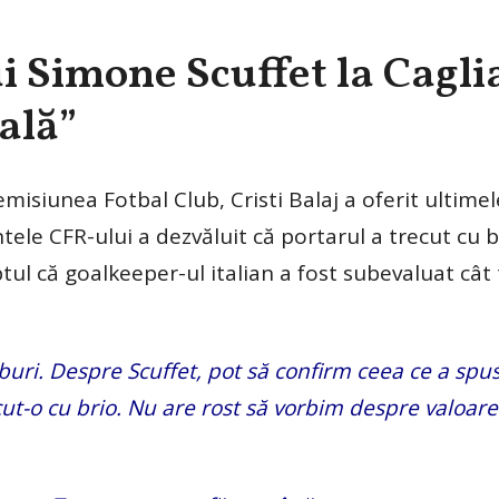
ui Simone Scuffet la Caglia
ală”
emisiunea Fotbal Club, Cristi Balaj a oferit ultimel
tele CFR-ului a dezvăluit că portarul a trecut cu 
aptul că goalkeeper-ul italian a fost subevaluat cât
uburi. Despre Scuffet, pot să confirm ceea ce a spus
ecut-o cu brio. Nu are rost să vorbim despre valoarea