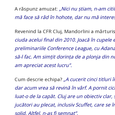
A răspunz amuzat:
„Nici nu știam, n-am cit
mă face să râd în hohote, dar nu mă intere
Revenind la CFR Cluj, Mandorlini a mărturis
ciuda acelui final din 2010. Joacă în cupele 
preliminariile Conference League, cu Adan
să-l fac. Am simțit dorința de a plonja din n
am apreciat acest lucru”.
Cum descrie echipa?
„A cucerit cinci titluri
dar acum vrea să revină în vârf. A pornit ciclu
luat-o de la capăt. Cluj are un obiectiv clar,
jucători au plecat, inclusiv Scuffet, care se î
solid. Altfel, n-aș fi semnat”.