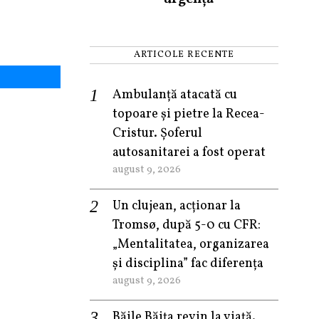
ARTICOLE RECENTE
Ambulanță atacată cu
topoare și pietre la Recea-
Cristur. Șoferul
autosanitarei a fost operat
august 9, 2026
Un clujean, acționar la
Tromsø, după 5-0 cu CFR:
„Mentalitatea, organizarea
și disciplina” fac diferența
august 9, 2026
Băile Băița revin la viață.