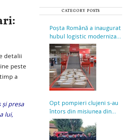
CATEGORY POSTS
ri:
Poșta Română a inaugurat
hubul logistic modernizat
din Cluj-Napoca. Investiție
de 3 milioane de euro
e detalii
bine peste
 timp a
Opt pompieri clujeni s-au
 și presa
întors din misiunea din
 lui,
Franța. Au intervenit la
incendii de vegetație și
pădure