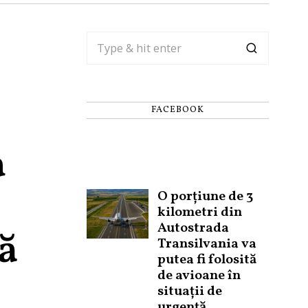
FACEBOOK
a
O porțiune de 3
kilometri din
Autostrada
să
Transilvania va
putea fi folosită
de avioane în
situații de
urgență