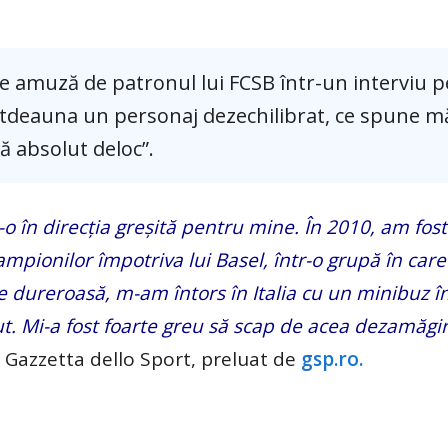
e amuză de patronul lui FCSB într-un interviu 
ntotdeauna un personaj dezechilibrat, ce spune m
ă absolut deloc”.
-o în direcția greșită pentru mine. În 2010, am fost
Campionilor împotriva lui Basel, într-o grupă în car
e dureroasă, m-am întors în Italia cu un minibuz î
ebut. Mi-a fost foarte greu să scap de acea dezamăgir
u Gazzetta dello Sport, preluat de
gsp.ro.