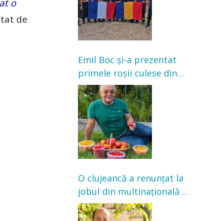
at o
itat de
Emil Boc și-a prezentat
primele roșii culese din
grădină: „Niciun magazin
nu poate oferi această
satisfacție”
O clujeancă a renunțat la
jobul din multinațională și
s-a mutat la țară. Acum
cultivă legume în grădina