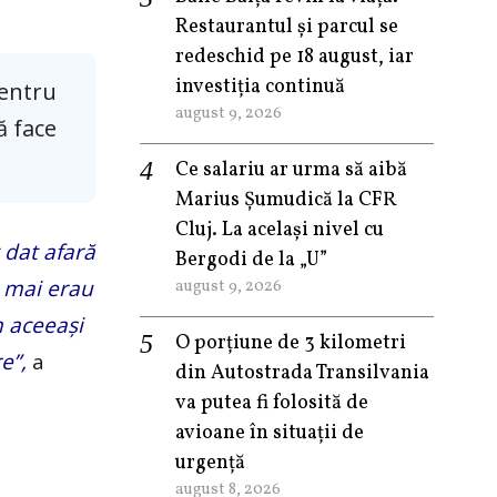
Restaurantul și parcul se
redeschid pe 18 august, iar
investiția continuă
pentru
august 9, 2026
ă face
Ce salariu ar urma să aibă
Marius Șumudică la CFR
Cluj. La același nivel cu
 dat afară
Bergodi de la „U”
e mai erau
august 9, 2026
n aceeași
O porțiune de 3 kilometri
e”,
a
din Autostrada Transilvania
va putea fi folosită de
avioane în situații de
urgență
august 8, 2026