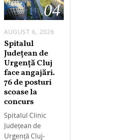
04
AUGUST 6, 2026
Spitalul
Județean de
Urgență Cluj
face angajări.
76 de posturi
scoase la
concurs
Spitalul Clinic
Județean de
Urgență Cluj-