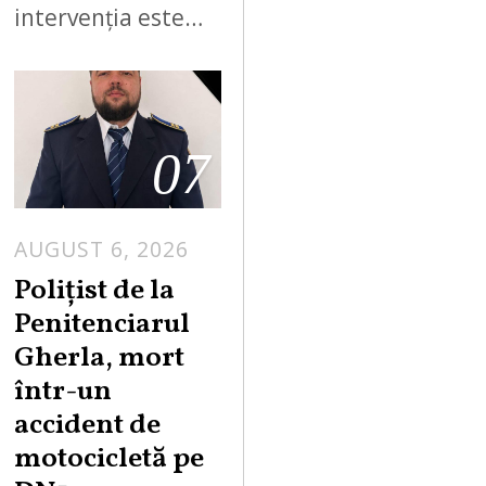
intervenția este…
07
AUGUST 6, 2026
Polițist de la
Penitenciarul
Gherla, mort
într-un
accident de
motocicletă pe