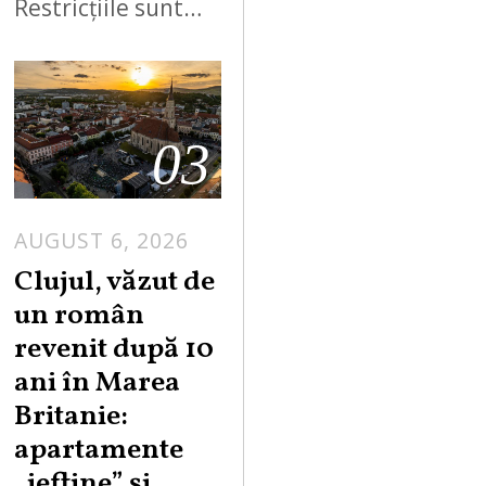
Restricțiile sunt…
03
AUGUST 6, 2026
Clujul, văzut de
un român
revenit după 10
ani în Marea
Britanie:
apartamente
„ieftine” și