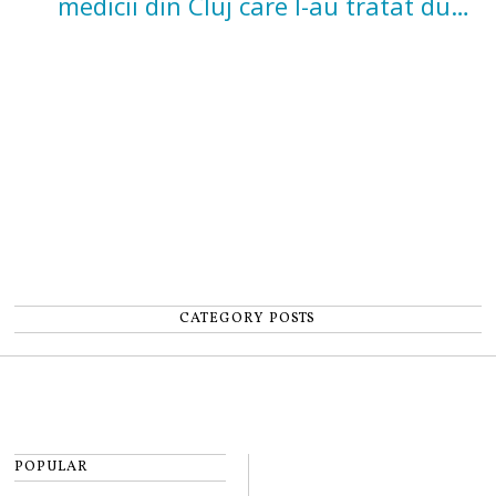
medicii din Cluj care l-au tratat după
un accident: „Nu m-am simțit un
număr”
CATEGORY POSTS
POPULAR