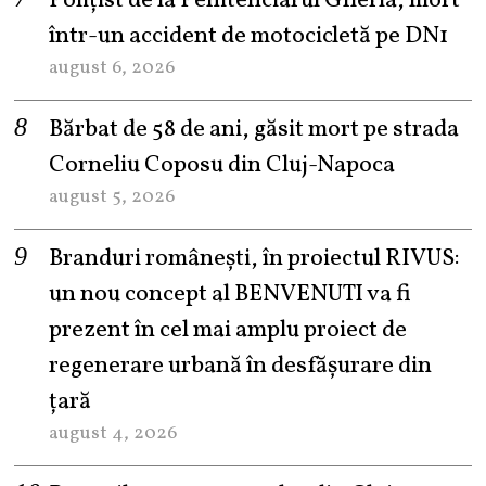
Polițist de la Penitenciarul Gherla, mort
într-un accident de motocicletă pe DN1
august 6, 2026
Bărbat de 58 de ani, găsit mort pe strada
Corneliu Coposu din Cluj-Napoca
august 5, 2026
Branduri românești, în proiectul RIVUS:
un nou concept al BENVENUTI va fi
prezent în cel mai amplu proiect de
regenerare urbană în desfășurare din
țară
august 4, 2026