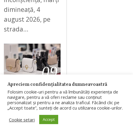
dimineață, 4
august 2026, pe
strada…
09
Apreciem confidențialitatea dumneavoastră
AUGUST 4, 2026
Folosim cookie-uri pentru a vă îmbunătăți experiența de
navigare, pentru a vă oferi reclame sau conținut
Branduri
personalizat și pentru a ne analiza traficul. Făcând clic pe
„Accept toate”, sunteți de acord cu utilizarea cookie-urilor.
românești, în
Cookie setari
Accept
proiectul
RIVUS: un nou