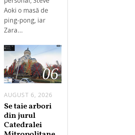
personal, Steve
Aoki o masă de
ping-pong, iar
Zara…
06
AUGUST 6, 2026
Se taie arbori
din jurul
Catedralei
Mitropolitane