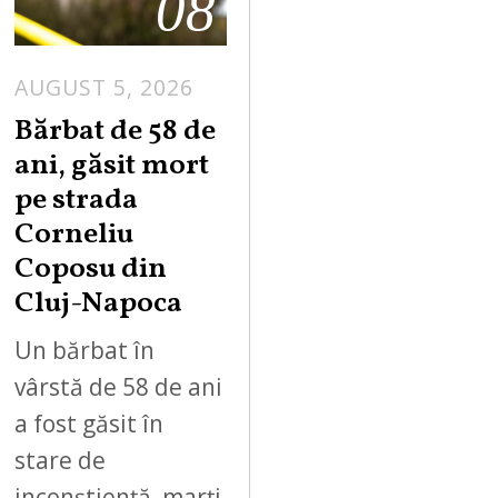
08
AUGUST 5, 2026
Bărbat de 58 de
ani, găsit mort
pe strada
Corneliu
Coposu din
Cluj-Napoca
Un bărbat în
vârstă de 58 de ani
a fost găsit în
stare de
inconștiență, marți