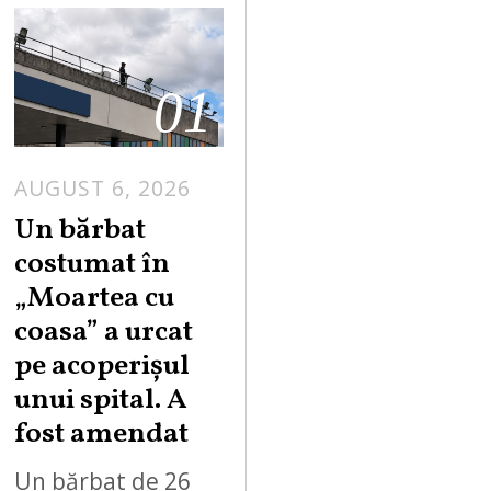
01
AUGUST 6, 2026
Un bărbat
costumat în
„Moartea cu
coasa” a urcat
pe acoperișul
unui spital. A
fost amendat
Un bărbat de 26