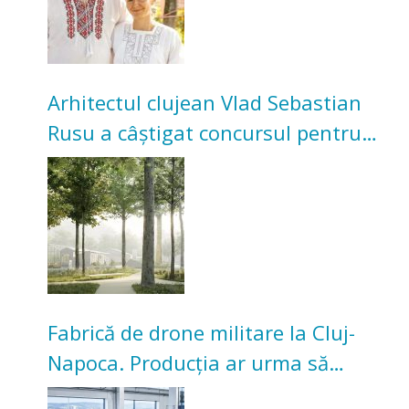
Arhitectul clujean Vlad Sebastian
Rusu a câștigat concursul pentru
transformarea Grădinii Casei
Universitarilor
Fabrică de drone militare la Cluj-
Napoca. Producția ar urma să
înceapă în toamna acestui an