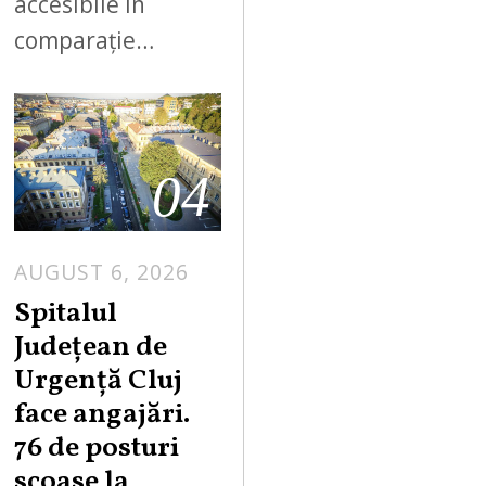
accesibile în
comparație…
04
AUGUST 6, 2026
Spitalul
Județean de
Urgență Cluj
face angajări.
76 de posturi
scoase la