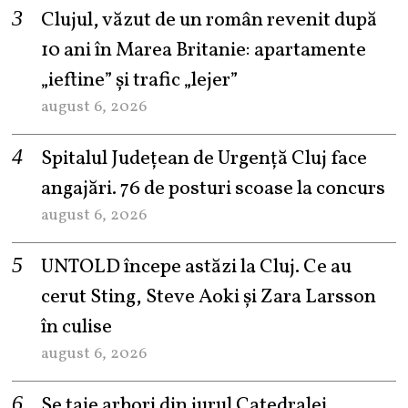
Clujul, văzut de un român revenit după
10 ani în Marea Britanie: apartamente
„ieftine” și trafic „lejer”
august 6, 2026
Spitalul Județean de Urgență Cluj face
angajări. 76 de posturi scoase la concurs
august 6, 2026
UNTOLD începe astăzi la Cluj. Ce au
cerut Sting, Steve Aoki și Zara Larsson
în culise
august 6, 2026
Se taie arbori din jurul Catedralei