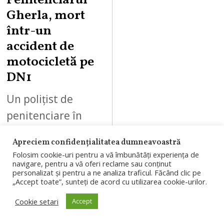
Penitenciarul
Gherla, mort
într-un
accident de
motocicletă pe
DN1
Un polițist de
penitenciare în
vârstă de 36 de
Apreciem confidențialitatea dumneavoastră
ani, angajat al
Folosim cookie-uri pentru a vă îmbunătăți experiența de
Penitenciarului
navigare, pentru a vă oferi reclame sau conținut
personalizat și pentru a ne analiza traficul. Făcând clic pe
Gherla, a murit
„Accept toate”, sunteți de acord cu utilizarea cookie-urilor.
într-un accident de
Cookie setari
Accept
motocicletă