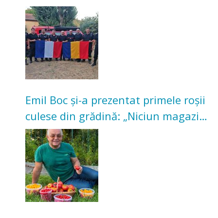
incendii de vegetație și pădure
Emil Boc și-a prezentat primele roșii
culese din grădină: „Niciun magazin
nu poate oferi această satisfacție”