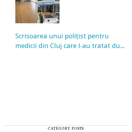
Scrisoarea unui polițist pentru
medicii din Cluj care l-au tratat după
un accident: „Nu m-am simțit un
număr”
CATEGORY POSTS