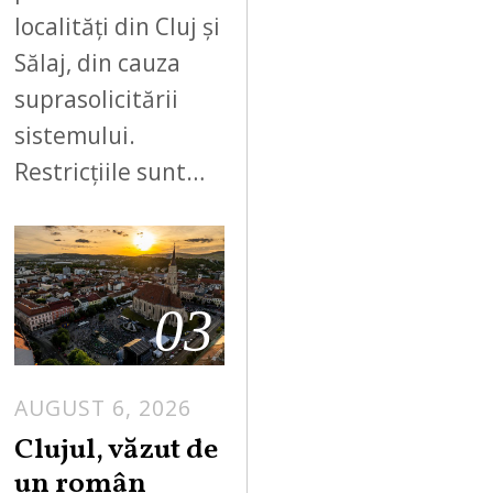
localități din Cluj și
Sălaj, din cauza
suprasolicitării
sistemului.
Restricțiile sunt…
03
AUGUST 6, 2026
Clujul, văzut de
un român