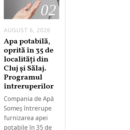
02
AUGUST 6, 2026
Apa potabilă,
oprită în 35 de
localități din
Cluj și Sălaj.
Programul
întreruperilor
Compania de Apă
Someș întrerupe
furnizarea apei
potabile în 35 de