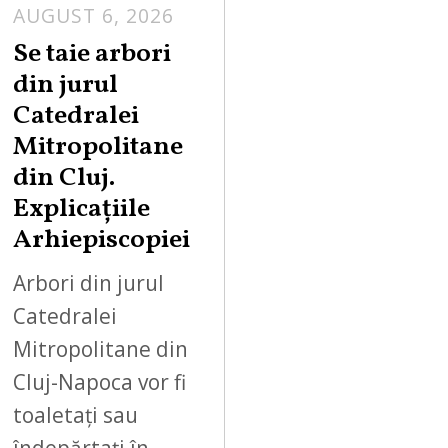
AUGUST 6, 2026
Se taie arbori
din jurul
Catedralei
Mitropolitane
din Cluj.
Explicațiile
Arhiepiscopiei
Arbori din jurul
Catedralei
Mitropolitane din
Cluj-Napoca vor fi
toaletați sau
îndepărtați în