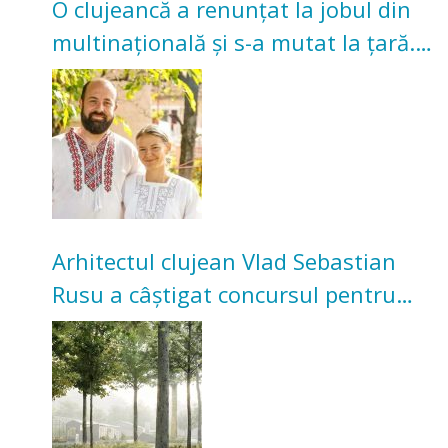
O clujeancă a renunțat la jobul din
multinațională și s-a mutat la țară.
Acum cultivă legume în grădina
bunicilor
Arhitectul clujean Vlad Sebastian
Rusu a câștigat concursul pentru
transformarea Grădinii Casei
Universitarilor