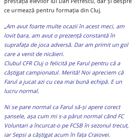
prestația elevilor lui Dan Petrescu, dar și despre
ce urmează pentru formația din Cluj.
„
Am avut foarte multe ocazii în acest meci, am
lovit bara, am avut o prezență constantă în
suprafața de joca adversă. Dar am primit un gol
care a venit de nicăieri.
Clubul CFR Cluj o felicită pe Farul pentru că a
câștigat campionatul. Merită! Noi apreciem că
Farul a jucat azi cu cea mai bună echipă. E un
lucru normal.
Ni se pare normal ca Farul să-și apere corect
șansele, așa cum mi s-a părut normal când FC
Voluntari a încurcat-o pe FCSB în sezonul trecut,
iar Sepsi a câștigat acum în fața Craiovei.