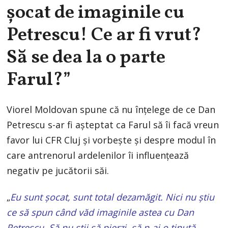
șocat de imaginile cu
Petrescu! Ce ar fi vrut?
Să se dea la o parte
Farul?”
Viorel Moldovan spune că nu înțelege de ce Dan
Petrescu s-ar fi așteptat ca Farul să îi facă vreun
favor lui CFR Cluj și vorbește și despre modul în
care antrenorul ardelenilor îi influențează
negativ pe jucătorii săi.
„
Eu sunt șocat, sunt total dezamăgit. Nici nu știu
ce să spun când văd imaginile astea cu Dan
Petrescu. Să nu știi să pierzi, să n-ai o ținută