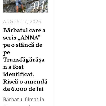
01
AUGUST 7, 2026
Bărbatul care a
scris „ANNA”
pe o stâncă de
pe
Transfăgărășa
n a fost
identificat.
Riscă o amendă
de 6.000 de lei
Bărbatul filmat în