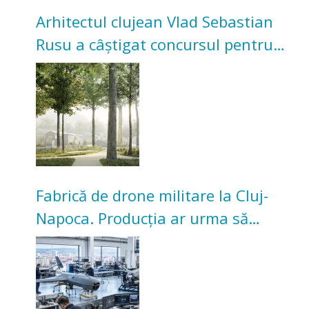
Arhitectul clujean Vlad Sebastian
Rusu a câștigat concursul pentru
transformarea Grădinii Casei
Universitarilor
Fabrică de drone militare la Cluj-
Napoca. Producția ar urma să
înceapă în toamna acestui an