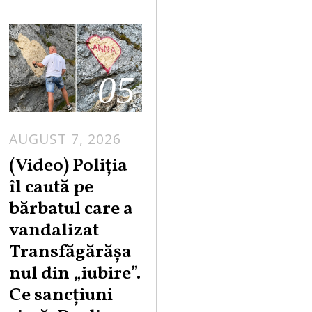
05
AUGUST 7, 2026
A
U
(Video) Poliția
G
îl caută pe
U
bărbatul care a
S
vandalizat
T
Transfăgărășa
7
,
nul din „iubire”.
2
Ce sancțiuni
0