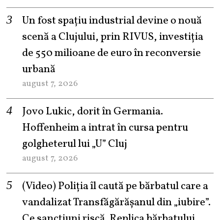
Un fost spațiu industrial devine o nouă
scenă a Clujului, prin RIVUS, investiția
de 550 milioane de euro în reconversie
urbană
august 7, 2026
Jovo Lukic, dorit în Germania.
Hoffenheim a intrat în cursa pentru
golgheterul lui „U” Cluj
august 7, 2026
(Video) Poliția îl caută pe bărbatul care a
vandalizat Transfăgărășanul din „iubire”.
Ce sancțiuni riscă. Replica bărbatului