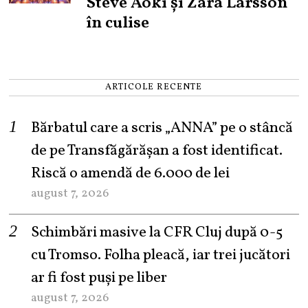
Steve Aoki și Zara Larsson
în culise
ARTICOLE RECENTE
Bărbatul care a scris „ANNA” pe o stâncă
de pe Transfăgărășan a fost identificat.
Riscă o amendă de 6.000 de lei
august 7, 2026
Schimbări masive la CFR Cluj după 0-5
cu Tromso. Folha pleacă, iar trei jucători
ar fi fost puși pe liber
august 7, 2026