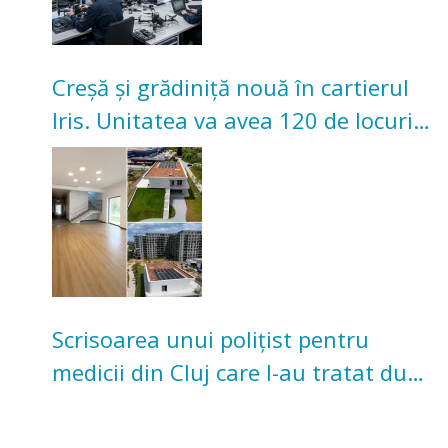
Creșă și grădiniță nouă în cartierul
Iris. Unitatea va avea 120 de locuri
pentru copii
Scrisoarea unui polițist pentru
medicii din Cluj care l-au tratat după
un accident: „Nu m-am simțit un
număr”