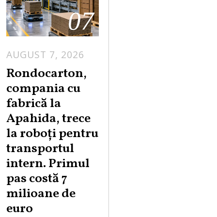
07
AUGUST 7, 2026
A
U
Rondocarton,
G
compania cu
U
fabrică la
S
Apahida, trece
T
la roboți pentru
7
,
transportul
2
intern. Primul
0
pas costă 7
2
milioane de
6
euro