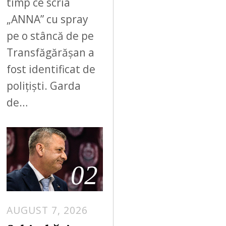
timp ce scria
„ANNA” cu spray
pe o stâncă de pe
Transfăgărășan a
fost identificat de
polițiști. Garda
de…
02
AUGUST 7, 2026