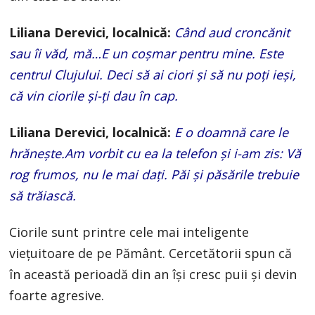
Liliana Derevici, localnică:
Când aud croncănit
sau îi văd, mă…E un coşmar pentru mine. Este
centrul Clujului. Deci să ai ciori şi să nu poţi ieşi,
că vin ciorile şi-ţi dau în cap.
Liliana Derevici, localnică:
E o doamnă care le
hrăneşte.Am vorbit cu ea la telefon şi i-am zis: Vă
rog frumos, nu le mai daţi. Păi şi păsările trebuie
să trăiască.
Ciorile sunt printre cele mai inteligente
vieţuitoare de pe Pământ. Cercetătorii spun că
în această perioadă din an îşi cresc puii şi devin
foarte agresive.