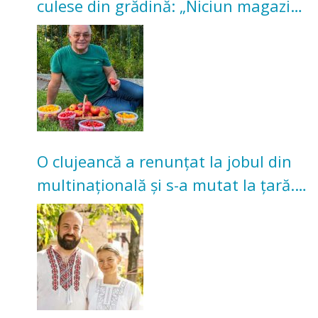
culese din grădină: „Niciun magazin
nu poate oferi această satisfacție”
O clujeancă a renunțat la jobul din
multinațională și s-a mutat la țară.
Acum cultivă legume în grădina
bunicilor