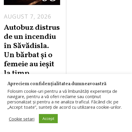
AUGUST 7, 2026
Autobuz distrus
de un incendiu
în Săvădisla.
Un bărbat și o
femeie au ieșit
la timp
Apreciem confidențialitatea dumneavoastră
Un autobuz a fost
Folosim cookie-uri pentru a vă îmbunătăți experiența de
distrus complet de
navigare, pentru a vă oferi reclame sau conținut
personalizat și pentru a ne analiza traficul. Făcând clic pe
un incendiu
„Accept toate”, sunteți de acord cu utilizarea cookie-urilor.
izbucnit în
Cookie setari
Accept
Săvădisla. Un