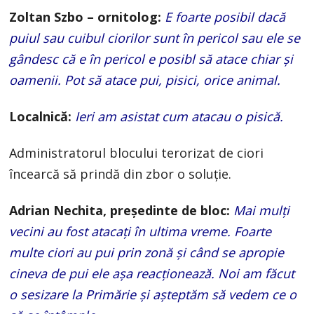
Zoltan Szbo – ornitolog:
E foarte posibil dacă
puiul sau cuibul ciorilor sunt în pericol sau ele se
gândesc că e în pericol e posibl să atace chiar şi
oamenii. Pot să atace pui, pisici, orice animal.
Localnică:
Ieri am asistat cum atacau o pisică.
Administratorul blocului terorizat de ciori
încearcă să prindă din zbor o soluţie.
Adrian Nechita, preşedinte de bloc:
Mai mulţi
vecini au fost atacaţi în ultima vreme. Foarte
multe ciori au pui prin zonă şi când se apropie
cineva de pui ele aşa reacţionează. Noi am făcut
o sesizare la Primărie şi aşteptăm să vedem ce o