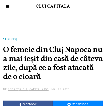
CLUJ CAPITALA
STIRI CLUJ
O femeie din Cluj Napoca nu
a mai ieșit din casă de câteva
zile, după ce a fost atacată
de o cioară
DE
REDACȚIA CLUJCAPITALA.RO
MAI 26, 2023
M
A
I
2
6
FACEBOOK
MESSENGER