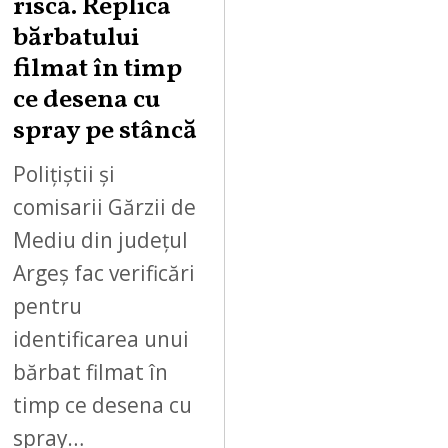
riscă. Replica
2
bărbatului
6
filmat în timp
ce desena cu
spray pe stâncă
Polițiștii și
comisarii Gărzii de
Mediu din județul
Argeș fac verificări
pentru
identificarea unui
bărbat filmat în
timp ce desena cu
spray…