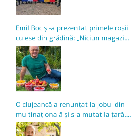
Emil Boc și-a prezentat primele roșii
culese din grădină: „Niciun magazin
nu poate oferi această satisfacție”
O clujeancă a renunțat la jobul din
multinațională și s-a mutat la țară.
Acum cultivă legume în grădina
bunicilor