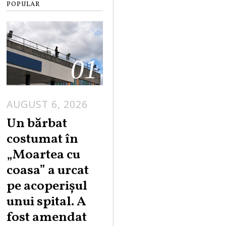
POPULAR
01
AUGUST 6, 2026
Un bărbat
costumat în
„Moartea cu
coasa” a urcat
pe acoperișul
unui spital. A
fost amendat