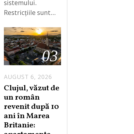
sistemului.
Restricțiile sunt…
03
AUGUST 6, 2026
Clujul, văzut de
un român
revenit după 10
ani în Marea
Britanie: