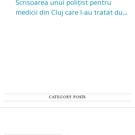
Scrisoarea unui polițist pentru
medicii din Cluj care l-au tratat după
un accident: „Nu m-am simțit un
număr”
CATEGORY POSTS