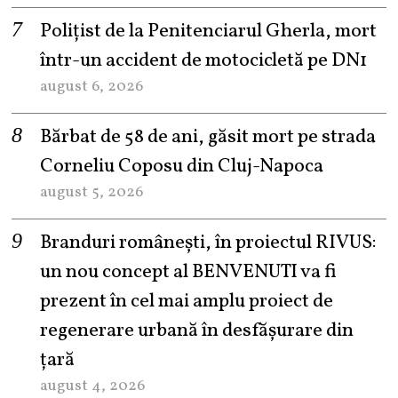
Polițist de la Penitenciarul Gherla, mort
într-un accident de motocicletă pe DN1
august 6, 2026
Bărbat de 58 de ani, găsit mort pe strada
Corneliu Coposu din Cluj-Napoca
august 5, 2026
Branduri românești, în proiectul RIVUS:
un nou concept al BENVENUTI va fi
prezent în cel mai amplu proiect de
regenerare urbană în desfășurare din
țară
august 4, 2026