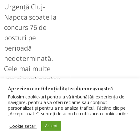
Urgență Cluj-
Napoca scoate la
concurs 76 de
posturi pe
perioadă
nedeterminată.
Cele mai multe
locuri sunt pentru
infirmieri…
Apreciem confidențialitatea dumneavoastră
Folosim cookie-uri pentru a vă îmbunătăți experiența de
navigare, pentru a vă oferi reclame sau conținut
personalizat și pentru a ne analiza traficul. Făcând clic pe
„Accept toate”, sunteți de acord cu utilizarea cookie-urilor.
Cookie setari
Accept
05