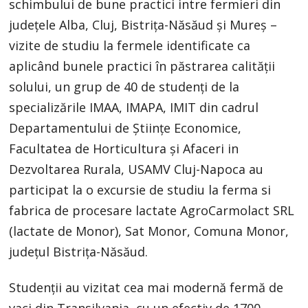
schimbului de bune practici intre fermieri din
județele Alba, Cluj, Bistrița-Năsăud și Mureș –
vizite de studiu la fermele identificate ca
aplicând bunele practici în păstrarea calității
solului, un grup de 40 de studenți de la
specializările IMAA, IMAPA, IMIT din cadrul
Departamentului de Științe Economice,
Facultatea de Horticultura și Afaceri in
Dezvoltarea Rurala, USAMV Cluj-Napoca au
participat la o excursie de studiu la ferma si
fabrica de procesare lactate AgroCarmolact SRL
(lactate de Monor), Sat Monor, Comuna Monor,
județul Bistrița-Năsăud.
Studenții au vizitat cea mai modernă fermă de
vaci din Transilvania, cu un efectiv de 1700