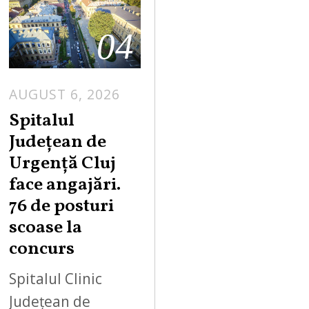
04
AUGUST 6, 2026
Spitalul
Județean de
Urgență Cluj
face angajări.
76 de posturi
scoase la
concurs
Spitalul Clinic
Județean de