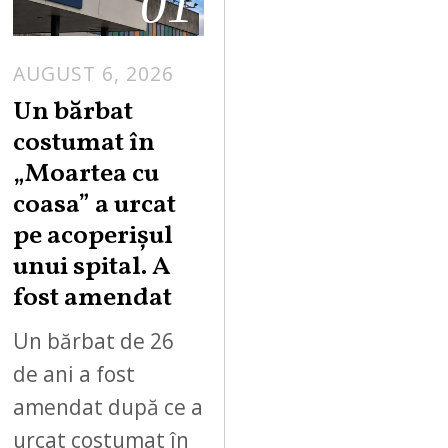
01
AUGUST 6, 2026
Un bărbat
costumat în
„Moartea cu
coasa” a urcat
pe acoperișul
unui spital. A
fost amendat
Un bărbat de 26
de ani a fost
amendat după ce a
urcat costumat în