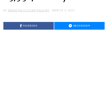
DE
REDACȚIA CLUJCAPITALA.RO
MARTIE 5, 2023
FACEBOOK
MESSENGER