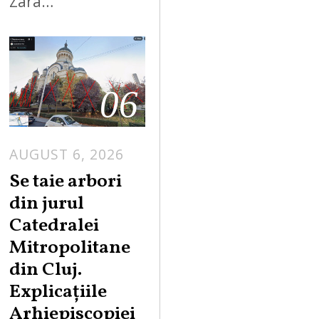
Zara…
06
AUGUST 6, 2026
Se taie arbori
din jurul
Catedralei
Mitropolitane
din Cluj.
Explicațiile
Arhiepiscopiei