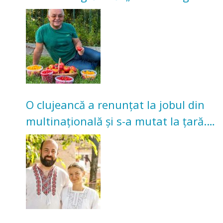
nu poate oferi această satisfacție”
O clujeancă a renunțat la jobul din
multinațională și s-a mutat la țară.
Acum cultivă legume în grădina
bunicilor