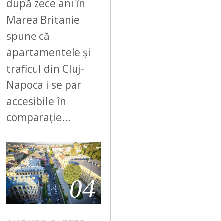
după zece ani în
Marea Britanie
spune că
apartamentele și
traficul din Cluj-
Napoca i se par
accesibile în
comparație…
04