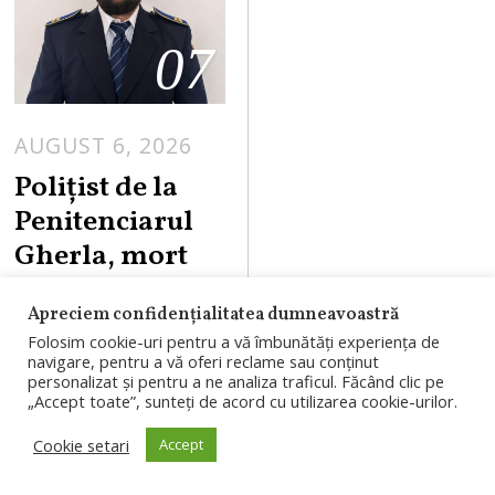
07
AUGUST 6, 2026
Polițist de la
Penitenciarul
Gherla, mort
într-un
Apreciem confidențialitatea dumneavoastră
accident de
Folosim cookie-uri pentru a vă îmbunătăți experiența de
motocicletă pe
navigare, pentru a vă oferi reclame sau conținut
personalizat și pentru a ne analiza traficul. Făcând clic pe
DN1
„Accept toate”, sunteți de acord cu utilizarea cookie-urilor.
Un polițist de
Cookie setari
Accept
penitenciare în