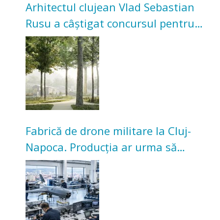
Arhitectul clujean Vlad Sebastian
Rusu a câștigat concursul pentru
transformarea Grădinii Casei
Universitarilor
Fabrică de drone militare la Cluj-
Napoca. Producția ar urma să
înceapă în toamna acestui an