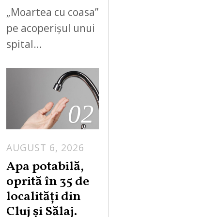
„Moartea cu coasa”
pe acoperișul unui
spital…
02
AUGUST 6, 2026
Apa potabilă,
oprită în 35 de
localități din
Cluj și Sălaj.