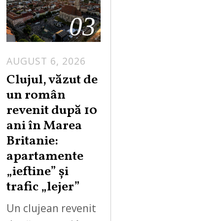
03
AUGUST 6, 2026
Clujul, văzut de
un român
revenit după 10
ani în Marea
Britanie:
apartamente
„ieftine” și
trafic „lejer”
Un clujean revenit