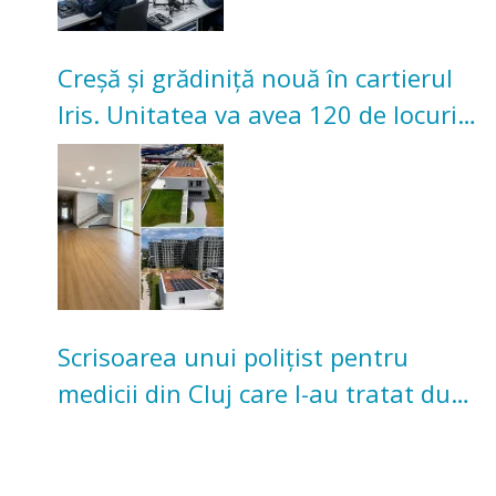
Creșă și grădiniță nouă în cartierul
Iris. Unitatea va avea 120 de locuri
pentru copii
Scrisoarea unui polițist pentru
medicii din Cluj care l-au tratat după
un accident: „Nu m-am simțit un
număr”