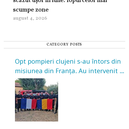
scăzut ușor în iulie. Topul celor mai
scumpe zone
august 4, 2026
CATEGORY POSTS
Opt pompieri clujeni s-au întors din
misiunea din Franța. Au intervenit la
incendii de vegetație și pădure