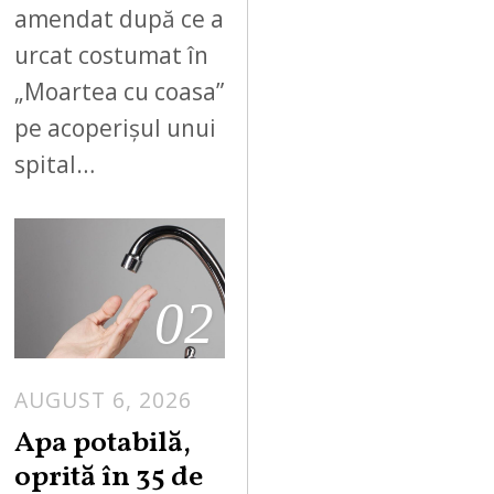
amendat după ce a
urcat costumat în
„Moartea cu coasa”
pe acoperișul unui
spital…
02
AUGUST 6, 2026
Apa potabilă,
oprită în 35 de