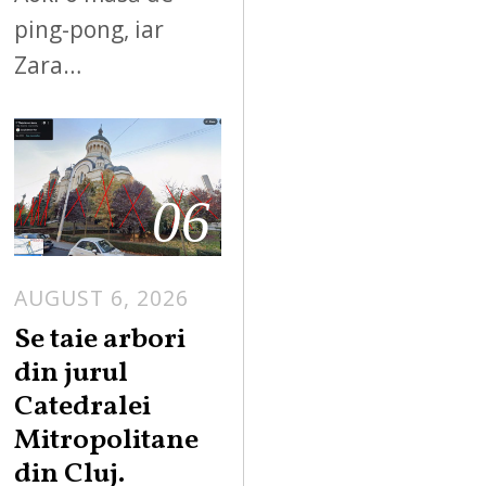
ping-pong, iar
Zara…
06
AUGUST 6, 2026
Se taie arbori
din jurul
Catedralei
Mitropolitane
din Cluj.