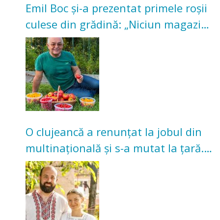
Emil Boc și-a prezentat primele roșii
culese din grădină: „Niciun magazin
nu poate oferi această satisfacție”
O clujeancă a renunțat la jobul din
multinațională și s-a mutat la țară.
Acum cultivă legume în grădina
bunicilor