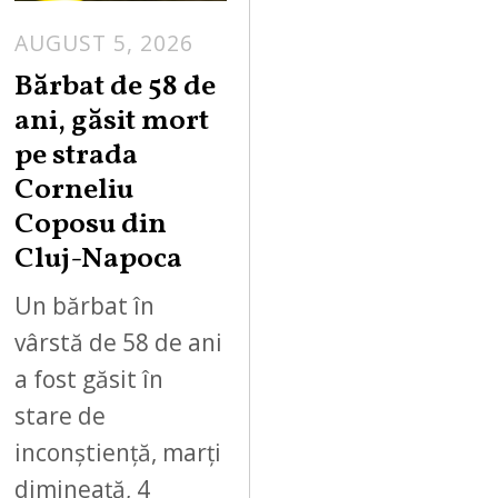
AUGUST 5, 2026
Bărbat de 58 de
ani, găsit mort
pe strada
Corneliu
Coposu din
Cluj-Napoca
Un bărbat în
vârstă de 58 de ani
a fost găsit în
stare de
inconștiență, marți
dimineață, 4