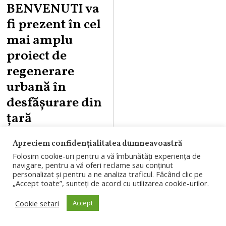
BENVENUTI va
fi prezent în cel
mai amplu
proiect de
regenerare
urbană în
desfășurare din
țară
Cea mai mare
Apreciem confidențialitatea dumneavoastră
suprafață de
Folosim cookie-uri pentru a vă îmbunătăți experiența de
navigare, pentru a vă oferi reclame sau conținut
shopping din țară
personalizat și pentru a ne analiza traficul. Făcând clic pe
„Accept toate”, sunteți de acord cu utilizarea cookie-urilor.
(142.000 mp),
Cookie setari
Accept
peste 400 de
magazine,