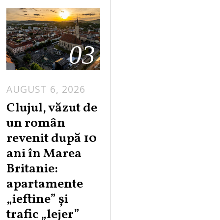
03
AUGUST 6, 2026
Clujul, văzut de
un român
revenit după 10
ani în Marea
Britanie:
apartamente
„ieftine” și
trafic „lejer”