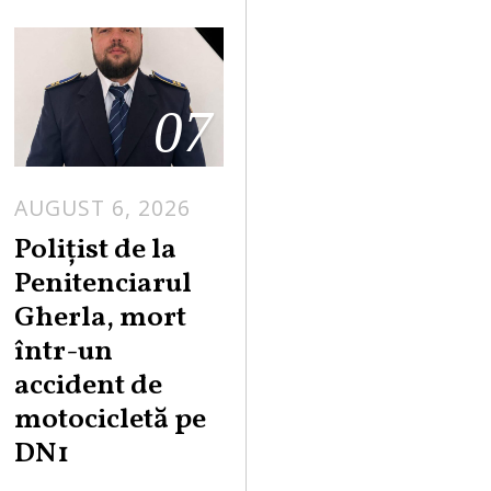
07
AUGUST 6, 2026
Polițist de la
Penitenciarul
Gherla, mort
într-un
accident de
motocicletă pe
DN1