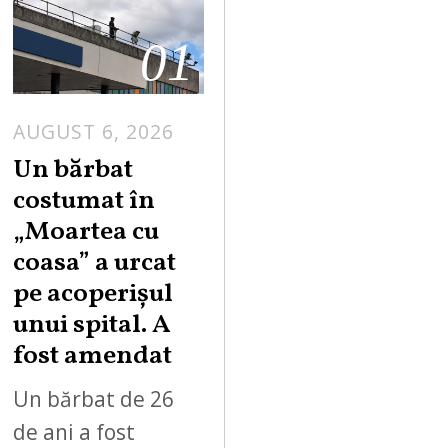
01
AUGUST 6, 2026
Un bărbat
costumat în
„Moartea cu
coasa” a urcat
pe acoperișul
unui spital. A
fost amendat
Un bărbat de 26
de ani a fost