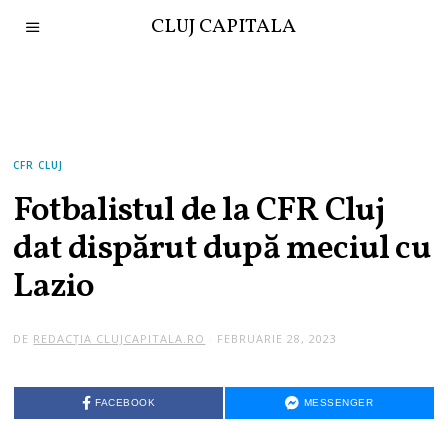
CLUJ CAPITALA
CFR CLUJ
Fotbalistul de la CFR Cluj
dat dispărut după meciul cu
Lazio
DE
REDACȚIA CLUJCAPITALA.RO
FEBRUARIE 28, 2023
FACEBOOK
MESSENGER