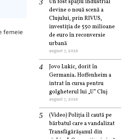
Un fost spațiu industrial
devine o nouă scenă a
Clujului, prin RIVUS,
investiția de 550 milioane
pe femeie
de euro în reconversie
urbană
august 7, 2026
Jovo Lukic, dorit în
Germania. Hoffenheim a
intrat în cursa pentru
golgheterul lui „U” Cluj
august 7, 2026
(Video) Poliția îl caută pe
bărbatul care a vandalizat
Transfăgărășanul din