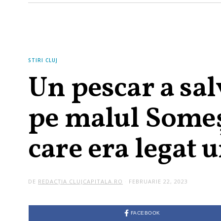
STIRI CLUJ
Un pescar a sal
pe malul Someș
care era legat 
DE
REDACȚIA CLUJCAPITALA.RO
FEBRUARIE 22, 2023
FACEBOOK