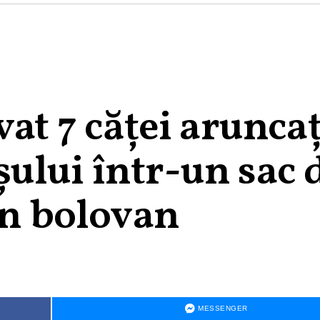
vat 7 căței aruncaț
ului într-un sac 
un bolovan
MESSENGER