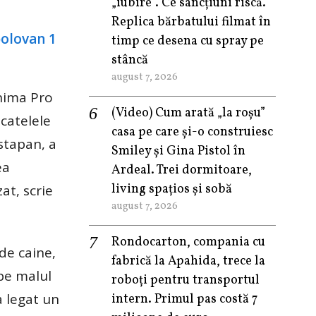
„iubire”. Ce sancțiuni riscă.
Replica bărbatului filmat în
timp ce desena cu spray pe
stâncă
august 7, 2026
Anima Pro
(Video) Cum arată „la roşu”
 catelele
casa pe care şi-o construiesc
 stapan, a
Smiley şi Gina Pistol în
ea
Ardeal. Trei dormitoare,
living spațios și sobă
at, scrie
august 7, 2026
Rondocarton, compania cu
de caine,
fabrică la Apahida, trece la
pe malul
roboți pentru transportul
a legat un
intern. Primul pas costă 7