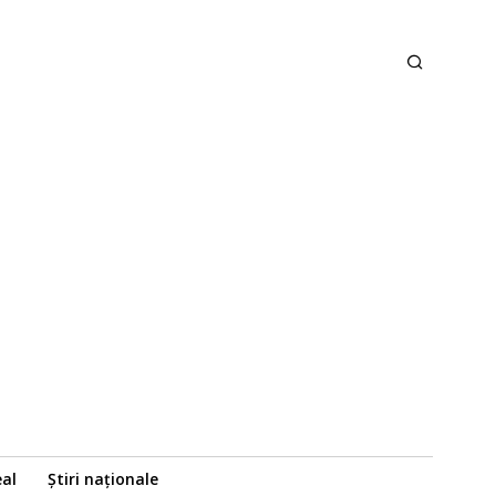
eal
Știri naționale