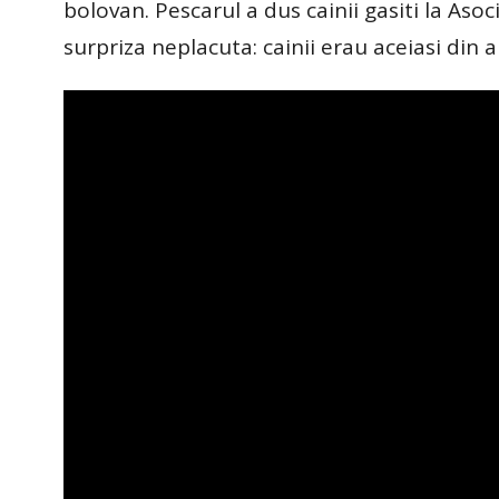
bolovan. Pescarul a dus cainii gasiti la Aso
surpriza neplacuta: cainii erau aceiasi din