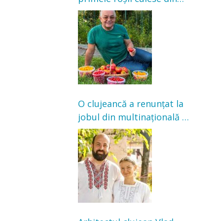
grădină: „Niciun magazin
nu poate oferi această
satisfacție”
O clujeancă a renunțat la
jobul din multinațională și
s-a mutat la țară. Acum
cultivă legume în grădina
bunicilor