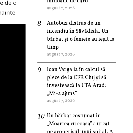
milioane de euro
te de o
august 7, 2026
nainte.
Autobuz distrus de un
incendiu în Săvădisla. Un
bărbat și o femeie au ieșit la
timp
august 7, 2026
Ioan Varga ia în calcul să
plece de la CFR Cluj și să
investească la UTA Arad:
„Mi-a ajuns”
august 7, 2026
Un bărbat costumat în
„Moartea cu coasa” a urcat
pe acoperișul unui spital. A