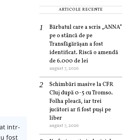
ARTICOLE RECENTE
Bărbatul care a scris „ANNA”
pe o stâncă de pe
Transfăgărășan a fost
identificat. Riscă o amendă
de 6.000 de lei
august 7, 2026
Schimbări masive la CFR
Cluj după 0-5 cu Tromso.
Folha pleacă, iar trei
jucători ar fi fost puși pe
liber
august 7, 2026
t intr-
au fost