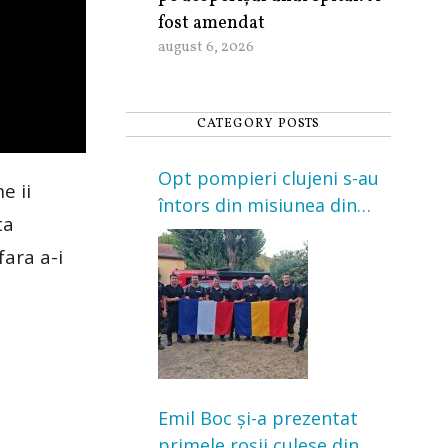
fost amendat
august 6, 2026
CATEGORY POSTS
Opt pompieri clujeni s-au
e ii
întors din misiunea din
ta
Franța. Au intervenit la
fara a-i
incendii de vegetație și
pădure
Emil Boc și-a prezentat
primele roșii culese din