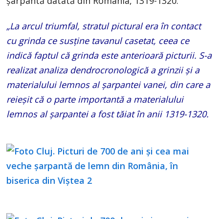
şarpantă datată din România, 1319-1320.
„La arcul triumfal, stratul pictural era în contact
cu grinda ce susţine tavanul casetat, ceea ce
indică faptul că grinda este anterioară picturii. S-a
realizat analiza dendrocronologică a grinzii şi a
materialului lemnos al şarpantei vanei, din care a
reieşit că o parte importantă a materialului
lemnos al şarpantei a fost tăiat în anii 1319-1320.