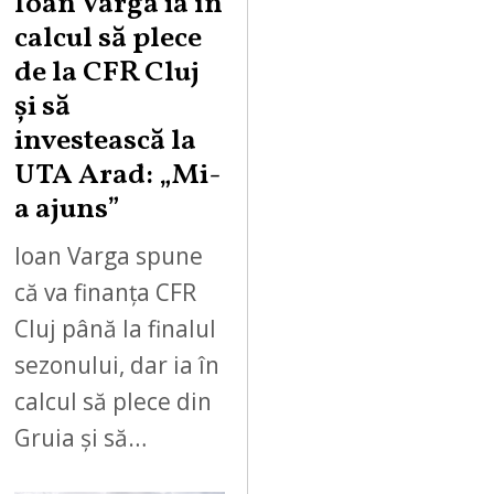
Ioan Varga ia în
calcul să plece
de la CFR Cluj
și să
investească la
UTA Arad: „Mi-
a ajuns”
Ioan Varga spune
că va finanța CFR
Cluj până la finalul
sezonului, dar ia în
calcul să plece din
Gruia și să…