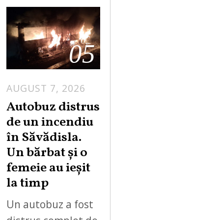
05
AUGUST 7, 2026
Autobuz distrus
de un incendiu
în Săvădisla.
Un bărbat și o
femeie au ieșit
la timp
Un autobuz a fost