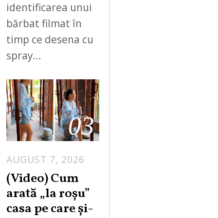
identificarea unui
bărbat filmat în
timp ce desena cu
spray…
03
AUGUST 7, 2026
(Video) Cum
arată „la roşu”
casa pe care şi-