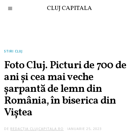
CLUJ CAPITALA
STIRI CLUJ
Foto Cluj. Picturi de 700 de
ani şi cea mai veche
şarpantă de lemn din
România, în biserica din
Viștea
DE
REDACȚIA CLUJCAPITALA.RO
IANUARIE 25, 2023