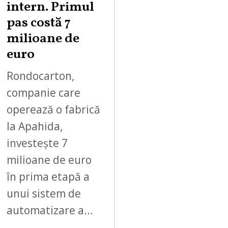
2
intern. Primul
0
pas costă 7
2
milioane de
6
euro
Rondocarton,
companie care
operează o fabrică
la Apahida,
investește 7
milioane de euro
în prima etapă a
unui sistem de
automatizare a…