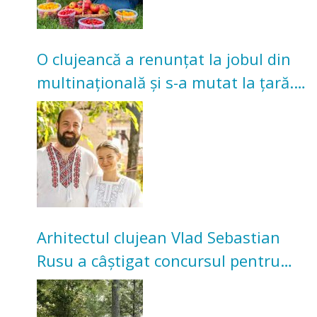
O clujeancă a renunțat la jobul din
multinațională și s-a mutat la țară.
Acum cultivă legume în grădina
bunicilor
Arhitectul clujean Vlad Sebastian
Rusu a câștigat concursul pentru
transformarea Grădinii Casei
Universitarilor