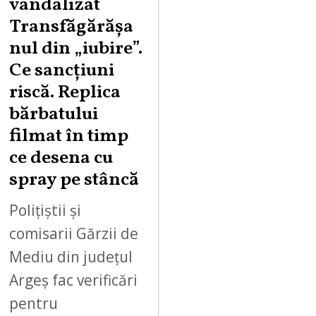
vandalizat
T
Transfăgărășa
7
,
nul din „iubire”.
2
Ce sancțiuni
0
riscă. Replica
2
bărbatului
6
filmat în timp
ce desena cu
spray pe stâncă
Polițiștii și
comisarii Gărzii de
Mediu din județul
Argeș fac verificări
pentru