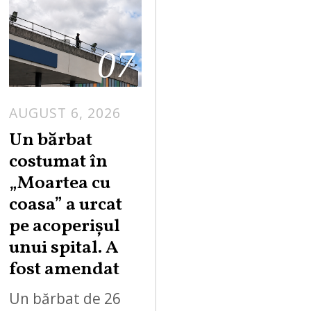
07
AUGUST 6, 2026
Un bărbat
costumat în
„Moartea cu
coasa” a urcat
pe acoperișul
unui spital. A
fost amendat
Un bărbat de 26