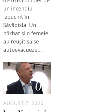
distrus complet de
un incendiu
izbucnit în
Săvădisla. Un
bărbat și o femeie
au reușit să se
autoevacueze…
06
AUGUST 7, 2026