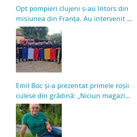
Opt pompieri clujeni s-au întors din
misiunea din Franța. Au intervenit la
incendii de vegetație și pădure
Emil Boc și-a prezentat primele roșii
culese din grădină: „Niciun magazin
nu poate oferi această satisfacție”