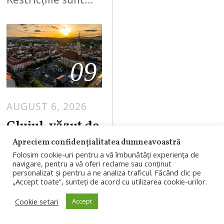
09
AUGUST 6, 2026
Clujul, văzut de
un român
Apreciem confidențialitatea dumneavoastră
revenit după 10
Folosim cookie-uri pentru a vă îmbunătăți experiența de
navigare, pentru a vă oferi reclame sau conținut
ani în Marea
personalizat și pentru a ne analiza traficul. Făcând clic pe
„Accept toate”, sunteți de acord cu utilizarea cookie-urilor.
Britanie:
apartamente
Cookie setari
Accept
„ieftine” și