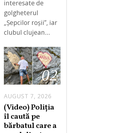
interesate de
golgheterul
„Șepcilor roșii”, iar
clubul clujean…
02
AUGUST 7, 2026
A
U
(Video) Poliția
G
îl caută pe
U
bărbatul care a
S