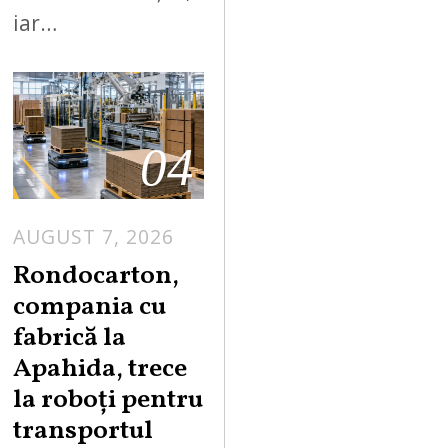
iar…
04
AUGUST 7, 2026
A
U
Rondocarton,
G
compania cu
U
fabrică la
S
Apahida, trece
T
la roboți pentru
7
,
transportul