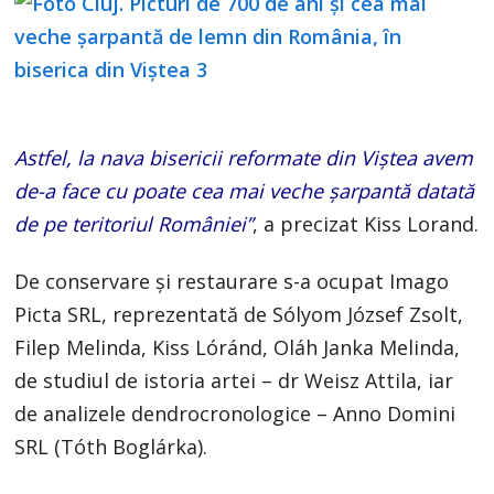
Astfel, la nava bisericii reformate din Viştea avem
de-a face cu poate cea mai veche şarpantă datată
de pe teritoriul României”
, a precizat Kiss Lorand.
De conservare şi restaurare s-a ocupat Imago
Picta SRL, reprezentată de Sólyom József Zsolt,
Filep Melinda, Kiss Lóránd, Oláh Janka Melinda,
de studiul de istoria artei – dr Weisz Attila, iar
de analizele dendrocronologice – Anno Domini
SRL (Tóth Boglárka).