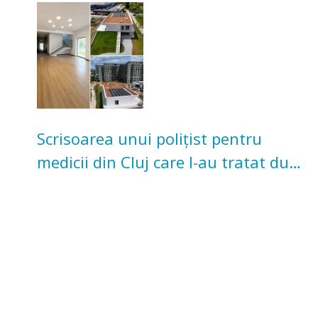
pentru copii
Scrisoarea unui polițist pentru
medicii din Cluj care l-au tratat după
un accident: „Nu m-am simțit un
număr”