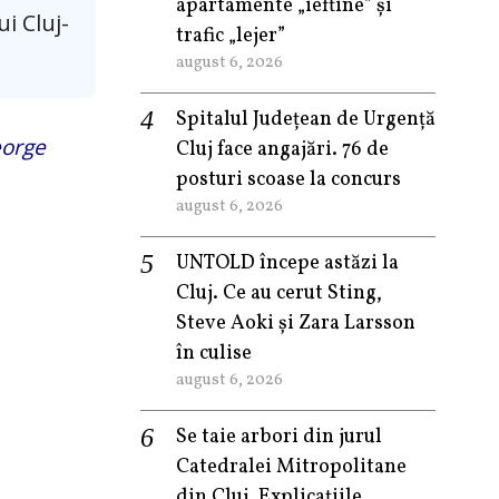
apartamente „ieftine” și
i Cluj-
trafic „lejer”
august 6, 2026
Spitalul Județean de Urgență
eorge
Cluj face angajări. 76 de
posturi scoase la concurs
august 6, 2026
UNTOLD începe astăzi la
Cluj. Ce au cerut Sting,
Steve Aoki și Zara Larsson
în culise
august 6, 2026
Se taie arbori din jurul
Catedralei Mitropolitane
din Cluj. Explicațiile