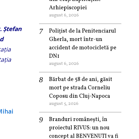
Arhiepiscopiei
august 6, 2026
. Ștefan
Polițist de la Penitenciarul
od
Gherla, mort într-un
accident de motocicletă pe
tația
DN1
tația
august 6, 2026
Bărbat de 58 de ani, găsit
mort pe strada Corneliu
Coposu din Cluj-Napoca
august 5, 2026
Branduri românești, în
proiectul RIVUS: un nou
concept al BENVENUTI va fi