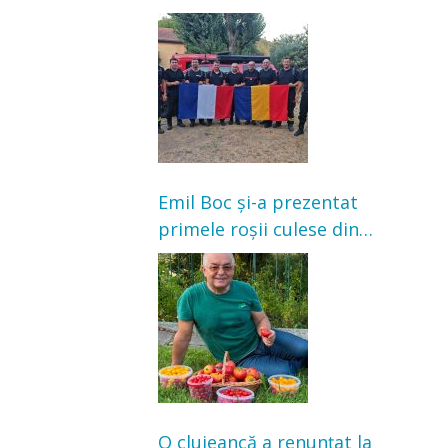
Franța. Au intervenit la
incendii de vegetație și
pădure
Emil Boc și-a prezentat
primele roșii culese din
grădină: „Niciun magazin
nu poate oferi această
satisfacție”
O clujeancă a renunțat la