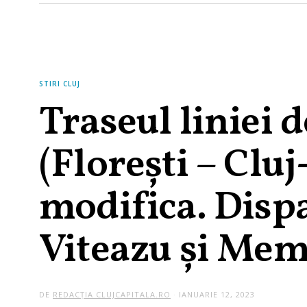
STIRI CLUJ
Traseul liniei
(Florești – Clu
modifica. Dispa
Viteazu și Me
DE
REDACȚIA CLUJCAPITALA.RO
IANUARIE 12, 2023