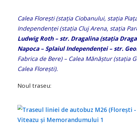
Calea Florești (stația Ciobanului, stația Piața
Independenței (stația Cluj Arena, stația Parc
Ludwig Roth – str. Dragalina (stația Drag
Napoca – Splaiul Independenței – str. Geo
Fabrica de Bere) – Calea Mănăștur (stația Gr
Calea Florești).
Noul traseu: