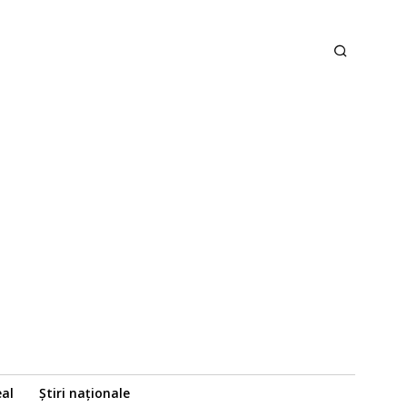
eal
Știri naționale