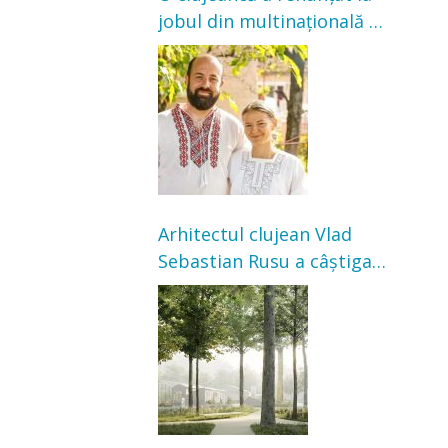
jobul din multinațională și
s-a mutat la țară. Acum
cultivă legume în grădina
bunicilor
Arhitectul clujean Vlad
Sebastian Rusu a câștigat
concursul pentru
transformarea Grădinii
Casei Universitarilor