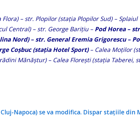
 Flora) – str. Plopilor (stația Plopilor Sud) – Splaiul
ul Central) – str. George Barițiu –
Pod Horea – str
alina Nord) – str. General Eremia Grigorescu – P
rge Coșbuc (stația Hotel Sport)
– Calea Moților (s
ădini Mănăștur) – Calea Florești (stația Taberei, s