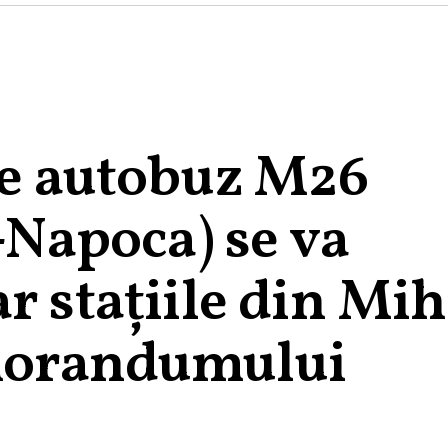
 de autobuz M26
j-Napoca) se va
r stațiile din Mih
morandumului