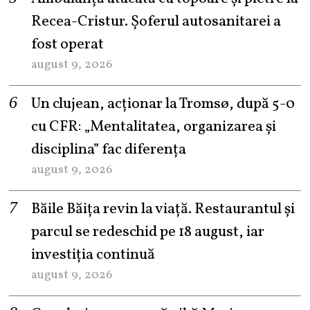
Recea-Cristur. Șoferul autosanitarei a
fost operat
august 9, 2026
Un clujean, acționar la Tromsø, după 5-0
cu CFR: „Mentalitatea, organizarea și
disciplina” fac diferența
august 9, 2026
Băile Băița revin la viață. Restaurantul și
parcul se redeschid pe 18 august, iar
investiția continuă
august 9, 2026