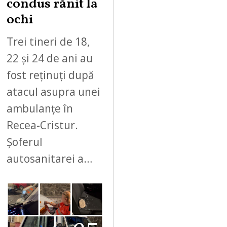
condus rănit la
ochi
Trei tineri de 18,
22 și 24 de ani au
fost reținuți după
atacul asupra unei
ambulanțe în
Recea-Cristur.
Șoferul
autosanitarei a…