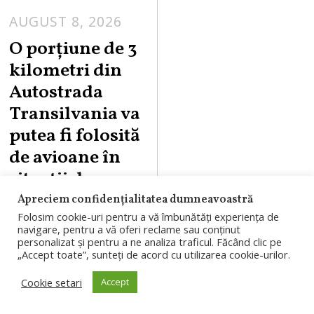
AUGUST 8, 2026
A
U
O porțiune de 3
G
kilometri din
U
Autostrada
S
Transilvania va
T
putea fi folosită
8
,
de avioane în
2
situații de
0
urgență
Apreciem confidențialitatea dumneavoastră
2
Folosim cookie-uri pentru a vă îmbunătăți experiența de
6
O porțiune de
navigare, pentru a vă oferi reclame sau conținut
personalizat și pentru a ne analiza traficul. Făcând clic pe
aproximativ trei
„Accept toate”, sunteți de acord cu utilizarea cookie-urilor.
kilometri din
Cookie setari
Accept
Autostrada