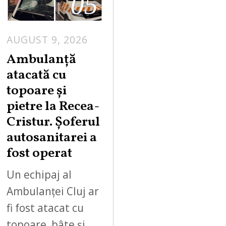
05
AUGUST 9, 2026
Ambulanță
atacată cu
topoare și
pietre la Recea-
Cristur. Șoferul
autosanitarei a
fost operat
Un echipaj al
Ambulanței Cluj ar
fi fost atacat cu
topoare, bâte și