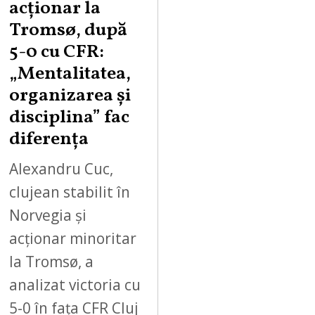
acționar la
Tromsø, după
5-0 cu CFR:
„Mentalitatea,
organizarea și
disciplina” fac
diferența
Alexandru Cuc,
clujean stabilit în
Norvegia și
acționar minoritar
la Tromsø, a
analizat victoria cu
5-0 în fața CFR Cluj