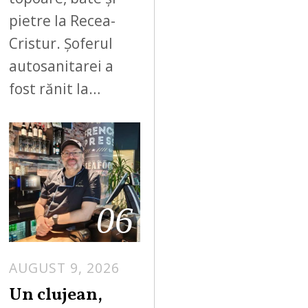
pietre la Recea-
Cristur. Șoferul
autosanitarei a
fost rănit la…
06
AUGUST 9, 2026
Un clujean,