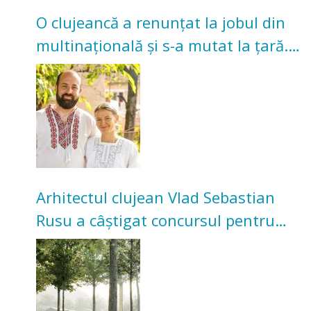
O clujeancă a renunțat la jobul din
multinațională și s-a mutat la țară.
Acum cultivă legume în grădina
bunicilor
Arhitectul clujean Vlad Sebastian
Rusu a câștigat concursul pentru
transformarea Grădinii Casei
Universitarilor