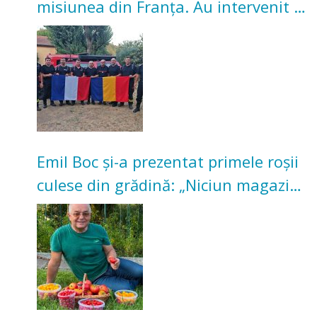
misiunea din Franța. Au intervenit la
incendii de vegetație și pădure
Emil Boc și-a prezentat primele roșii
culese din grădină: „Niciun magazin
nu poate oferi această satisfacție”