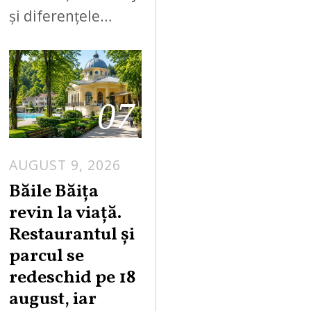
și diferențele…
07
AUGUST 9, 2026
A
U
Băile Băița
G
revin la viață.
U
Restaurantul și
S
parcul se
T
redeschid pe 18
9
,
august, iar