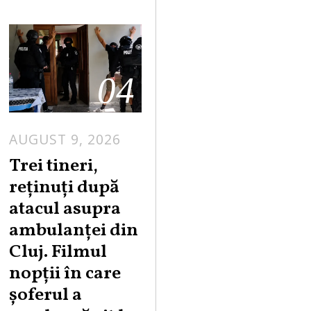
04
AUGUST 9, 2026
Trei tineri,
reținuți după
atacul asupra
ambulanței din
Cluj. Filmul
nopții în care
șoferul a