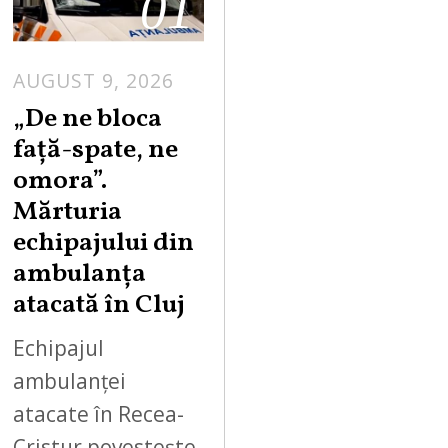
01
AUGUST 9, 2026
„De ne bloca
față-spate, ne
omora”.
Mărturia
echipajului din
ambulanța
atacată în Cluj
Echipajul
ambulanței
atacate în Recea-
Cristur povestește