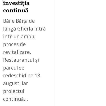
2
investiția
0
continuă
2
6
Băile Băița de
lângă Gherla intră
într-un amplu
proces de
revitalizare.
Restaurantul și
parcul se
redeschid pe 18
august, iar
proiectul
continuă…