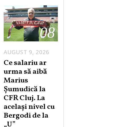
08
AUGUST 9, 2026
Ce salariu ar
urma să aibă
Marius
Șumudică la
CFR Cluj. La
același nivel cu
Bergodi de la
„U”