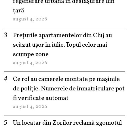
regenerare urbană în desfășurare din
țară
august 4, 2026
Prețurile apartamentelor din Cluj au
scăzut ușor în iulie. Topul celor mai
scumpe zone
august 4, 2026
Ce rol au camerele montate pe mașinile
de poliție. Numerele de înmatriculare pot
fi verificate automat
august 4, 2026
Un locatar din Zorilor reclamă zgomotul