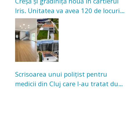
Creșă și grădiniță nouă în cartierul
Iris. Unitatea va avea 120 de locuri
pentru copii
Scrisoarea unui polițist pentru
medicii din Cluj care l-au tratat după
un accident: „Nu m-am simțit un
număr”