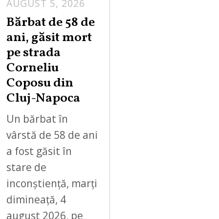
AUGUST 5, 2026
Bărbat de 58 de
ani, găsit mort
pe strada
Corneliu
Coposu din
Cluj-Napoca
Un bărbat în
vârstă de 58 de ani
a fost găsit în
stare de
inconștiență, marți
dimineață, 4
august 2026, pe