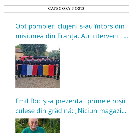
CATEGORY POSTS
Opt pompieri clujeni s-au întors din
misiunea din Franța. Au intervenit la
incendii de vegetație și pădure
Emil Boc și-a prezentat primele roșii
culese din grădină: „Niciun magazin
nu poate oferi această satisfacție”