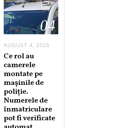
04
AUGUST 4, 2026
Ce rol au
camerele
montate pe
mașinile de
poliție.
Numerele de
înmatriculare
pot fi verificate
automat