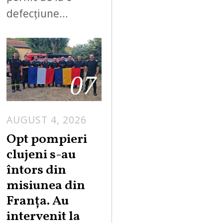
defecțiune…
07
AUGUST 4, 2026
Opt pompieri
clujeni s-au
întors din
misiunea din
Franța. Au
intervenit la