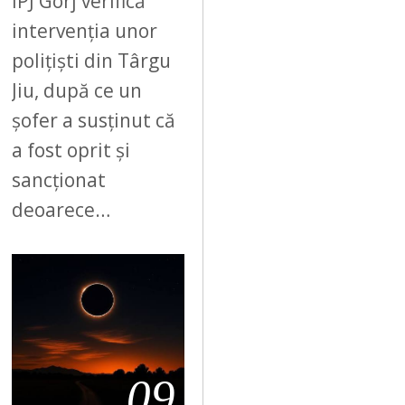
IPJ Gorj verifică
intervenția unor
polițiști din Târgu
Jiu, după ce un
șofer a susținut că
a fost oprit și
sancționat
deoarece…
09