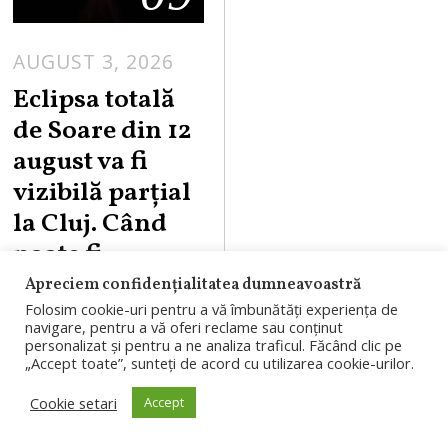
AUGUST 3, 2026
Eclipsa totală
de Soare din 12
august va fi
vizibilă parțial
la Cluj. Când
poate fi
observată
Apreciem confidențialitatea dumneavoastră
Folosim cookie-uri pentru a vă îmbunătăți experiența de
Eclipsa de Soare
navigare, pentru a vă oferi reclame sau conținut
personalizat și pentru a ne analiza traficul. Făcând clic pe
din 12 august 2026
„Accept toate”, sunteți de acord cu utilizarea cookie-urilor.
va fi vizibilă parțial
Cookie setari
Accept
la Cluj-Napoca,