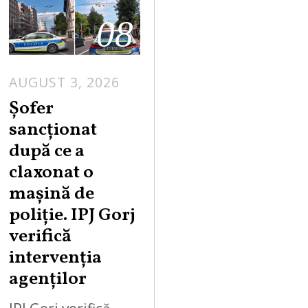
08
AUGUST 3, 2026
Șofer
sancționat
după ce a
claxonat o
mașină de
poliție. IPJ Gorj
verifică
intervenția
agenților