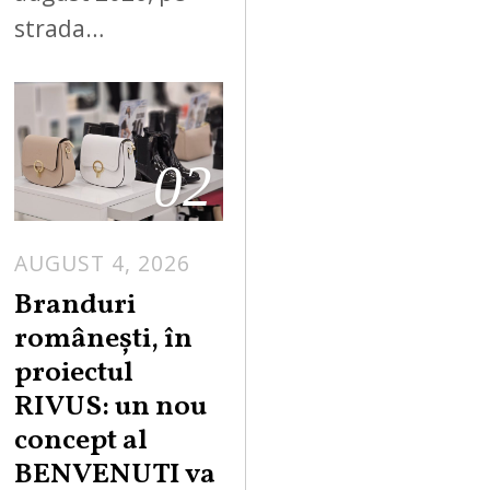
strada…
02
AUGUST 4, 2026
Branduri
românești, în
proiectul
RIVUS: un nou
concept al
BENVENUTI va