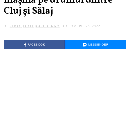
maşină pe drumul dintre
Cluj și Sălaj
DE
REDACȚIA CLUJCAPITALA.RO
OCTOMBRIE 26, 2022
FACEBOOK
MESSENGER