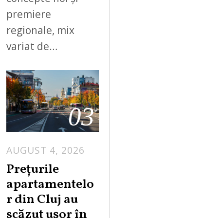
premiere
regionale, mix
variat de…
03
AUGUST 4, 2026
Prețurile
apartamentelo
r din Cluj au
scăzut ușor în