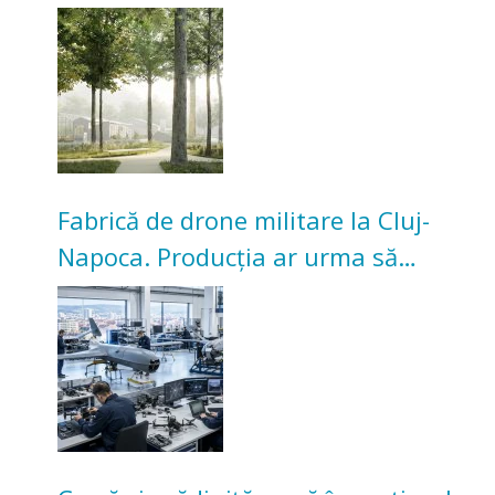
transformarea Grădinii Casei
Universitarilor
Fabrică de drone militare la Cluj-
Napoca. Producția ar urma să
înceapă în toamna acestui an