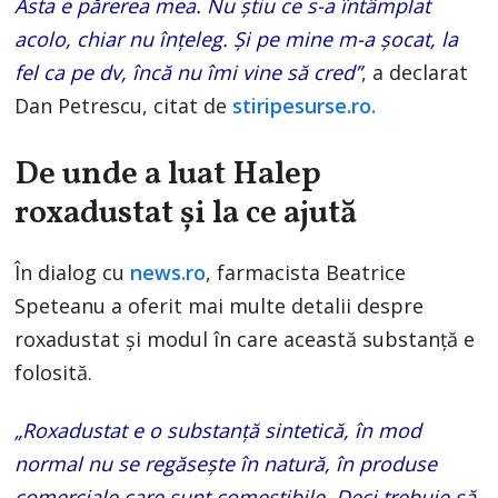
Asta e părerea mea. Nu ştiu ce s-a întâmplat
acolo, chiar nu înţeleg. Şi pe mine m-a şocat, la
fel ca pe dv, încă nu îmi vine să cred”
, a declarat
Dan Petrescu, citat de
stiripesurse.ro.
De unde a luat Halep
roxadustat și la ce ajută
În dialog cu
news.ro
, farmacista Beatrice
Speteanu a oferit mai multe detalii despre
roxadustat și modul în care această substanță e
folosită.
„Roxadustat e o substanţă sintetică, în mod
normal nu se regăseşte în natură, în produse
comerciale care sunt comestibile. Deci trebuie să