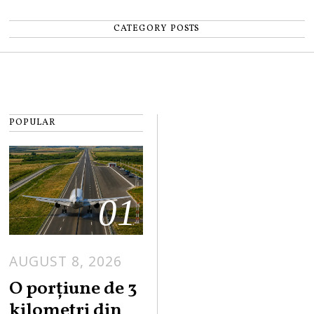
CATEGORY POSTS
POPULAR
01
AUGUST 8, 2026
A
U
O porțiune de 3
G
kilometri din