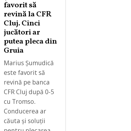
favorit să
revină la CFR
Cluj. Cinci
jucători ar
putea pleca din
Gruia
Marius Șumudică
este favorit să
revină pe banca
CFR Cluj după 0-5
cu Tromso.
Conducerea ar
căuta și soluții
pentru plecarea