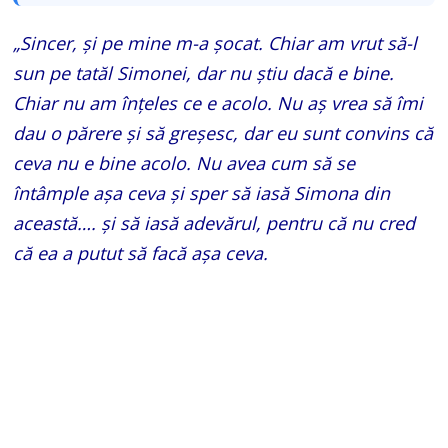
„Sincer, şi pe mine m-a şocat. Chiar am vrut să-l
sun pe tatăl Simonei, dar nu ştiu dacă e bine.
Chiar nu am înţeles ce e acolo. Nu aş vrea să îmi
dau o părere şi să greşesc, dar eu sunt convins că
ceva nu e bine acolo. Nu avea cum să se
întâmple aşa ceva şi sper să iasă Simona din
această…. şi să iasă adevărul, pentru că nu cred
că ea a putut să facă aşa ceva.