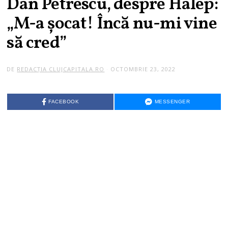
Dan Petrescu, despre Halep:
„M-a șocat! Încă nu-mi vine
să cred”
DE
REDACȚIA CLUJCAPITALA.RO
OCTOMBRIE 23, 2022
FACEBOOK
MESSENGER