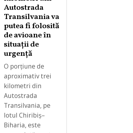
U
Autostrada
S
Transilvania va
T
putea fi folosită
8
,
de avioane în
2
situații de
0
urgență
2
6
O porțiune de
aproximativ trei
kilometri din
Autostrada
Transilvania, pe
lotul Chiribiș–
Biharia, este