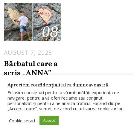
08
AUGUST 7, 2026
Bărbatul care a
scris „ANNA”
pe o stâncă de
Apreciem confidențialitatea dumneavoastră
pe
Folosim cookie-uri pentru a vă îmbunătăți experiența de
navigare, pentru a vă oferi reclame sau conținut
Transfăgărășa
personalizat și pentru a ne analiza traficul. Făcând clic pe
n a fost
„Accept toate”, sunteți de acord cu utilizarea cookie-urilor.
identificat.
Cookie setari
Accept
Riscă o amendă