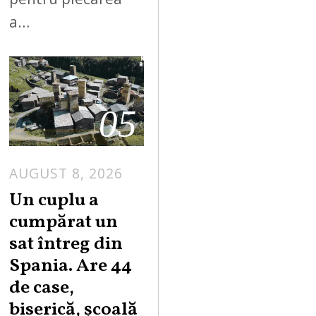
a…
05
AUGUST 8, 2026
Un cuplu a
cumpărat un
sat întreg din
Spania. Are 44
de case,
biserică, școală