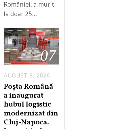
României, a murit
la doar 25…
07
AUGUST 8, 2026
Poșta Română
a inaugurat
hubul logistic
modernizat din
Cluj-Napoca.