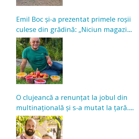
Emil Boc și-a prezentat primele roșii
culese din grădină: „Niciun magazin
nu poate oferi această satisfacție”
O clujeancă a renunțat la jobul din
multinațională și s-a mutat la țară.
Acum cultivă legume în grădina
bunicilor