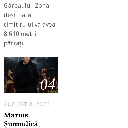
Gârbăului. Zona
destinată
cimitirului va avea
8.610 metri
pătrați…
04
AUGUST 8, 2026
Marius
Șumudică,