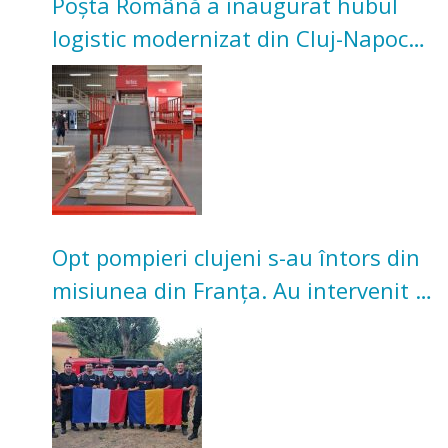
Poșta Română a inaugurat hubul
logistic modernizat din Cluj-Napoca.
Investiție de 3 milioane de euro
Opt pompieri clujeni s-au întors din
misiunea din Franța. Au intervenit la
incendii de vegetație și pădure