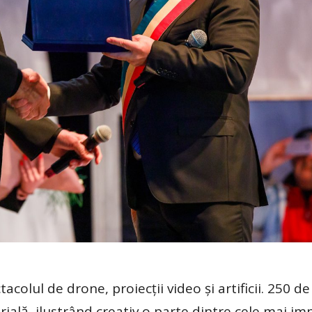
olul de drone, proiecții video și artificii. 250 d
rială, ilustrând creativ o parte dintre cele mai i