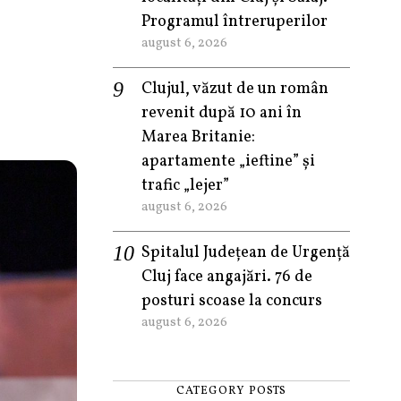
Programul întreruperilor
august 6, 2026
Clujul, văzut de un român
revenit după 10 ani în
Marea Britanie:
apartamente „ieftine” și
trafic „lejer”
august 6, 2026
Spitalul Județean de Urgență
Cluj face angajări. 76 de
posturi scoase la concurs
august 6, 2026
CATEGORY POSTS