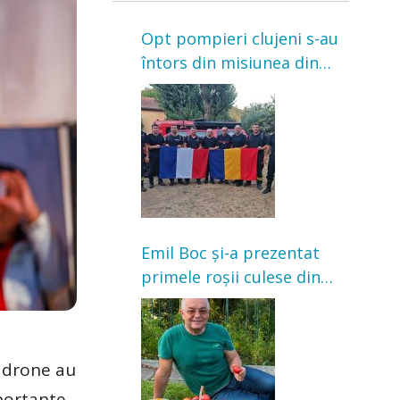
Opt pompieri clujeni s-au
întors din misiunea din
Franța. Au intervenit la
incendii de vegetație și
pădure
Emil Boc și-a prezentat
primele roșii culese din
grădină: „Niciun magazin
nu poate oferi această
satisfacție”
e drone au
mportante