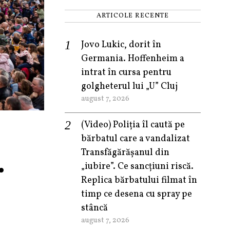
ARTICOLE RECENTE
Jovo Lukic, dorit în
Germania. Hoffenheim a
intrat în cursa pentru
golgheterul lui „U” Cluj
august 7, 2026
(Video) Poliția îl caută pe
bărbatul care a vandalizat
.
Transfăgărășanul din
„iubire”. Ce sancțiuni riscă.
Replica bărbatului filmat în
timp ce desena cu spray pe
stâncă
august 7, 2026