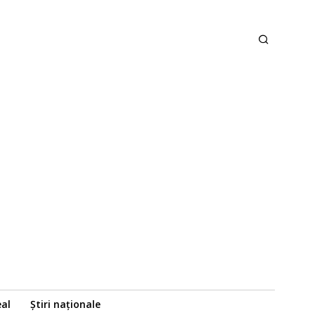
eal
Știri naționale