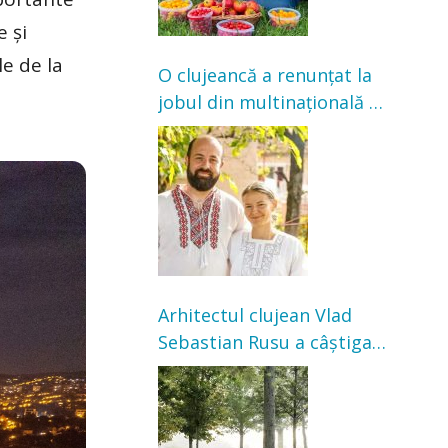
e și
le de la
O clujeancă a renunțat la
jobul din multinațională și
s-a mutat la țară. Acum
cultivă legume în grădina
bunicilor
Arhitectul clujean Vlad
Sebastian Rusu a câștigat
concursul pentru
transformarea Grădinii
Casei Universitarilor