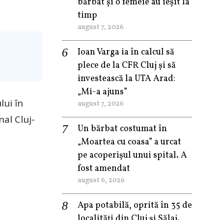
bărbat și o femeie au ieșit la
timp
august 7, 2026
Ioan Varga ia în calcul să
plece de la CFR Cluj și să
investească la UTA Arad:
„Mi-a ajuns”
lui în
august 7, 2026
nal Cluj-
Un bărbat costumat în
„Moartea cu coasa” a urcat
pe acoperișul unui spital. A
fost amendat
august 6, 2026
Apa potabilă, oprită în 35 de
localități din Cluj și Sălaj.