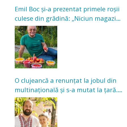
Emil Boc și-a prezentat primele roșii
culese din grădină: „Niciun magazin
nu poate oferi această satisfacție”
O clujeancă a renunțat la jobul din
multinațională și s-a mutat la țară.
Acum cultivă legume în grădina
bunicilor