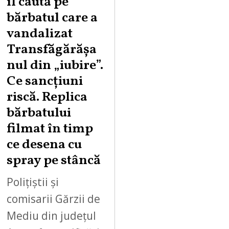
îl caută pe
U
bărbatul care a
S
vandalizat
T
Transfăgărășa
7
,
nul din „iubire”.
2
Ce sancțiuni
0
riscă. Replica
2
bărbatului
6
filmat în timp
ce desena cu
spray pe stâncă
Polițiștii și
comisarii Gărzii de
Mediu din județul