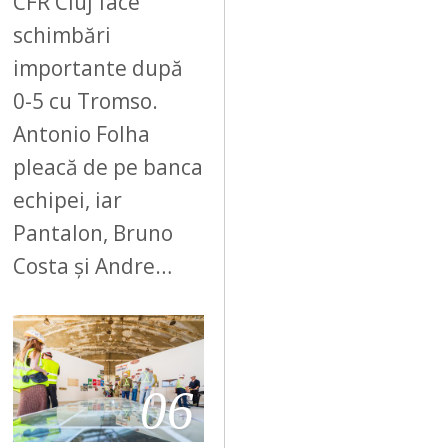
CFR Cluj face
schimbări
importante după
0-5 cu Tromso.
Antonio Folha
pleacă de pe banca
echipei, iar
Pantalon, Bruno
Costa și Andre…
06