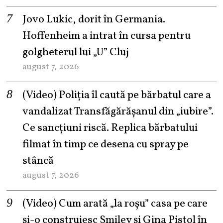
Jovo Lukic, dorit în Germania.
Hoffenheim a intrat în cursa pentru
golgheterul lui „U” Cluj
august 7, 2026
(Video) Poliția îl caută pe bărbatul care a
vandalizat Transfăgărășanul din „iubire”.
Ce sancțiuni riscă. Replica bărbatului
filmat în timp ce desena cu spray pe
stâncă
august 7, 2026
(Video) Cum arată „la roşu” casa pe care
şi-o construiesc Smiley şi Gina Pistol în