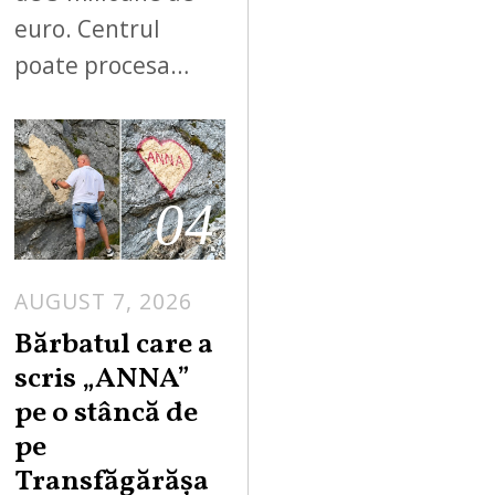
euro. Centrul
poate procesa…
04
AUGUST 7, 2026
Bărbatul care a
scris „ANNA”
pe o stâncă de
pe
Transfăgărășa