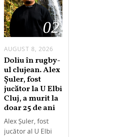
02
AUGUST 8, 2026
Doliu în rugby-
ul clujean. Alex
Șuler, fost
jucător la U Elbi
Cluj, a murit la
doar 25 de ani
Alex Șuler, fost
jucător al U Elbi