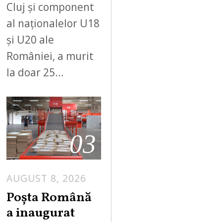
Cluj și component
al naționalelor U18
și U20 ale
României, a murit
la doar 25…
03
AUGUST 8, 2026
Poșta Română
a inaugurat