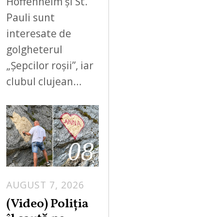
Hoffenheim și St.
Pauli sunt
interesate de
golgheterul
„Șepcilor roșii”, iar
clubul clujean…
08
AUGUST 7, 2026
A
U
(Video) Poliția
G