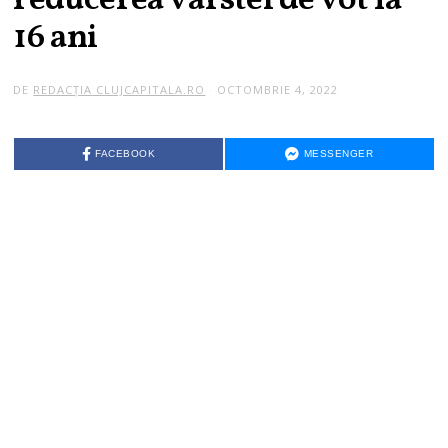
reducerea vârstei de vot la
16 ani
DE
REDACȚIA CLUJCAPITALA.RO
OCTOMBRIE 4, 2022
FACEBOOK
MESSENGER