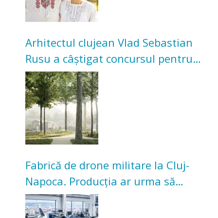
Arhitectul clujean Vlad Sebastian
Rusu a câștigat concursul pentru
transformarea Grădinii Casei
Universitarilor
Fabrică de drone militare la Cluj-
Napoca. Producția ar urma să
înceapă în toamna acestui an