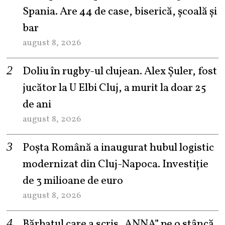
Spania. Are 44 de case, biserică, școală și
bar
august 8, 2026
Doliu în rugby-ul clujean. Alex Șuler, fost
jucător la U Elbi Cluj, a murit la doar 25
de ani
august 8, 2026
Poșta Română a inaugurat hubul logistic
modernizat din Cluj-Napoca. Investiție
de 3 milioane de euro
august 8, 2026
Bărbatul care a scris „ANNA” pe o stâncă