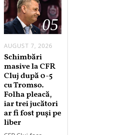
05
AUGUST 7, 2026
Schimbări
masive la CFR
Cluj după 0-5
cu Tromso.
Folha pleacă,
iar trei jucători
ar fi fost puși pe
liber