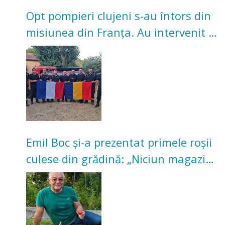
Opt pompieri clujeni s-au întors din
misiunea din Franța. Au intervenit la
incendii de vegetație și pădure
Emil Boc și-a prezentat primele roșii
culese din grădină: „Niciun magazin
nu poate oferi această satisfacție”