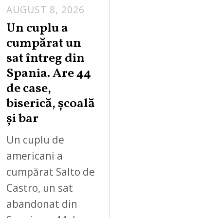
AUGUST 8, 2026
Un cuplu a
cumpărat un
sat întreg din
Spania. Are 44
de case,
biserică, școală
și bar
Un cuplu de
americani a
cumpărat Salto de
Castro, un sat
abandonat din