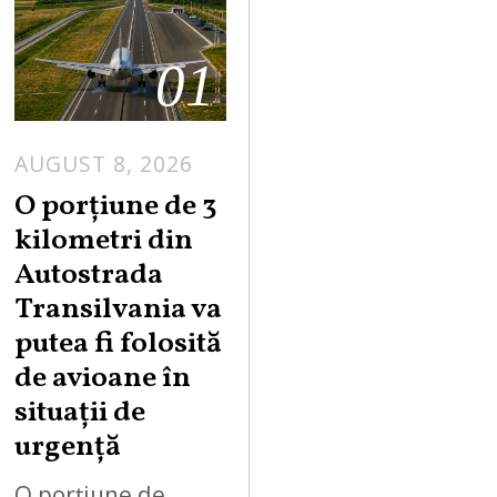
01
AUGUST 8, 2026
A
U
O porțiune de 3
G
kilometri din
U
Autostrada
S
Transilvania va
T
putea fi folosită
8
,
de avioane în
2
situații de
0
urgență
2
6
O porțiune de