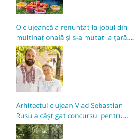
O clujeancă a renunțat la jobul din
multinațională și s-a mutat la țară.
Acum cultivă legume în grădina
bunicilor
Arhitectul clujean Vlad Sebastian
Rusu a câștigat concursul pentru
transformarea Grădinii Casei
Universitarilor