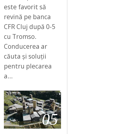
este favorit să
revină pe banca
CFR Cluj după 0-5
cu Tromso.
Conducerea ar
căuta și soluții
pentru plecarea
a…
05