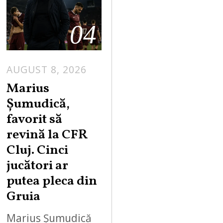
04
AUGUST 8, 2026
Marius
Șumudică,
favorit să
revină la CFR
Cluj. Cinci
jucători ar
putea pleca din
Gruia
Marius Șumudică