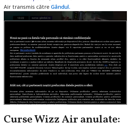
Air transmis către
Gândul.
Curse Wizz Air anulate: