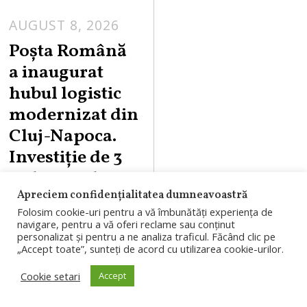
AUGUST 8, 2026
Poșta Română
a inaugurat
hubul logistic
modernizat din
Cluj-Napoca.
Investiție de 3
milioane de
Apreciem confidențialitatea dumneavoastră
euro
Folosim cookie-uri pentru a vă îmbunătăți experiența de
navigare, pentru a vă oferi reclame sau conținut
Poșta Română a
personalizat și pentru a ne analiza traficul. Făcând clic pe
„Accept toate”, sunteți de acord cu utilizarea cookie-urilor.
inaugurat hubul
logistic
Cookie setari
Accept
modernizat din