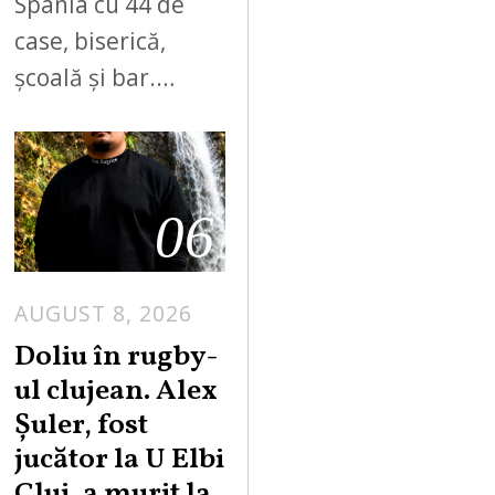
Spania cu 44 de
case, biserică,
școală și bar.…
06
AUGUST 8, 2026
Doliu în rugby-
ul clujean. Alex
Șuler, fost
jucător la U Elbi
Cluj, a murit la