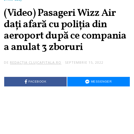
(Video) Pasageri Wizz Air
dați afară cu poliția din
aeroport după ce compania
a anulat 3 zboruri
DE
REDACȚIA CLUJCAPITALA.RO
SEPTEMBRIE 15, 2022
S
E
P
T
E
FACEBOOK
MESSENGER
M
B
R
I
E
1
5
,
2
0
2