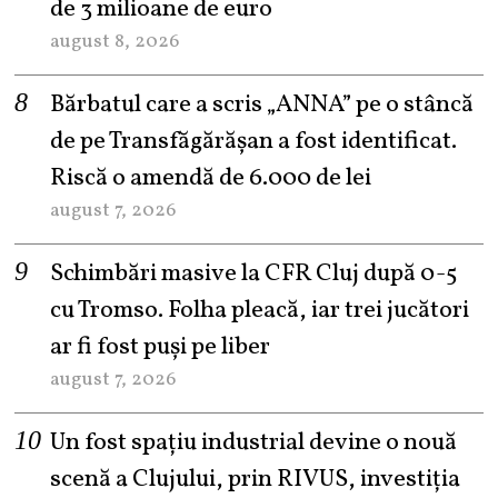
de 3 milioane de euro
august 8, 2026
Bărbatul care a scris „ANNA” pe o stâncă
de pe Transfăgărășan a fost identificat.
Riscă o amendă de 6.000 de lei
august 7, 2026
Schimbări masive la CFR Cluj după 0-5
cu Tromso. Folha pleacă, iar trei jucători
ar fi fost puși pe liber
august 7, 2026
Un fost spațiu industrial devine o nouă
scenă a Clujului, prin RIVUS, investiția