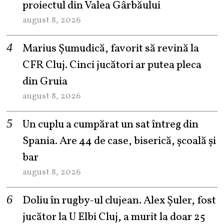
proiectul din Valea Gârbăului
august 8, 2026
Marius Șumudică, favorit să revină la
CFR Cluj. Cinci jucători ar putea pleca
din Gruia
august 8, 2026
Un cuplu a cumpărat un sat întreg din
Spania. Are 44 de case, biserică, școală și
bar
august 8, 2026
Doliu în rugby-ul clujean. Alex Șuler, fost
jucător la U Elbi Cluj, a murit la doar 25