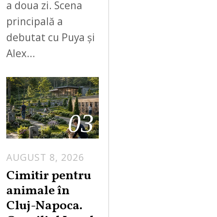
a doua zi. Scena
principală a
debutat cu Puya și
Alex…
03
AUGUST 8, 2026
Cimitir pentru
animale în
Cluj-Napoca.