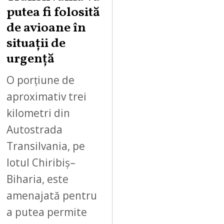
putea fi folosită
8
,
de avioane în
2
situații de
0
urgență
2
6
O porțiune de
aproximativ trei
kilometri din
Autostrada
Transilvania, pe
lotul Chiribiș–
Biharia, este
amenajată pentru
a putea permite