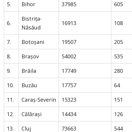
5.
Bihor
37985
605
Bistrița-
6.
16913
108
Năsăud
7.
Botoșani
19507
205
8.
Brașov
54002
535
9.
Brăila
17749
280
10.
Buzău
17757
64
11.
Caraș-Severin
15323
151
12.
Călărași
14434
126
13.
Cluj
73663
544