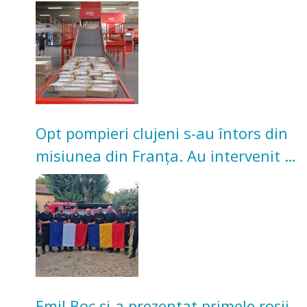
Investiție de 3 milioane de euro
Opt pompieri clujeni s-au întors din
misiunea din Franța. Au intervenit la
incendii de vegetație și pădure
Emil Boc și-a prezentat primele roșii