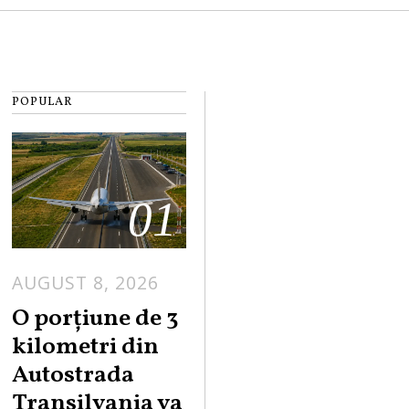
POPULAR
01
AUGUST 8, 2026
A
U
O porțiune de 3
G
kilometri din
U
Autostrada
S
Transilvania va
T