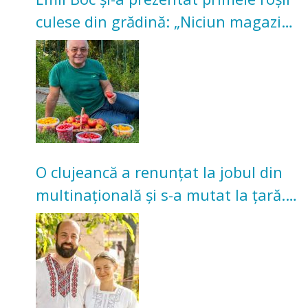
culese din grădină: „Niciun magazin
nu poate oferi această satisfacție”
O clujeancă a renunțat la jobul din
multinațională și s-a mutat la țară.
Acum cultivă legume în grădina
bunicilor