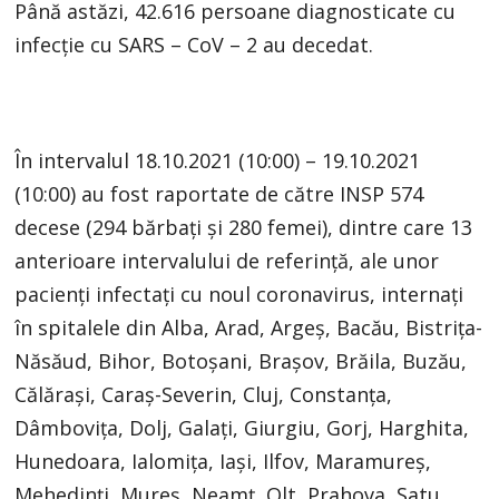
Până astăzi, 42.616 persoane diagnosticate cu
infecție cu SARS – CoV – 2 au decedat.
În intervalul 18.10.2021 (10:00) – 19.10.2021
(10:00) au fost raportate de către INSP 574
decese (294 bărbați și 280 femei), dintre care 13
anterioare intervalului de referință, ale unor
pacienți infectați cu noul coronavirus, internați
în spitalele din Alba, Arad, Argeș, Bacău, Bistrița-
Năsăud, Bihor, Botoșani, Brașov, Brăila, Buzău,
Călărași, Caraș-Severin, Cluj, Constanța,
Dâmbovița, Dolj, Galați, Giurgiu, Gorj, Harghita,
Hunedoara, Ialomița, Iași, Ilfov, Maramureș,
Mehedinți, Mureș, Neamț, Olt, Prahova, Satu