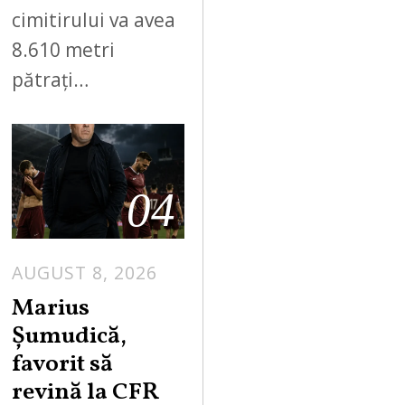
cimitirului va avea
8.610 metri
pătrați…
04
AUGUST 8, 2026
Marius
Șumudică,
favorit să
revină la CFR