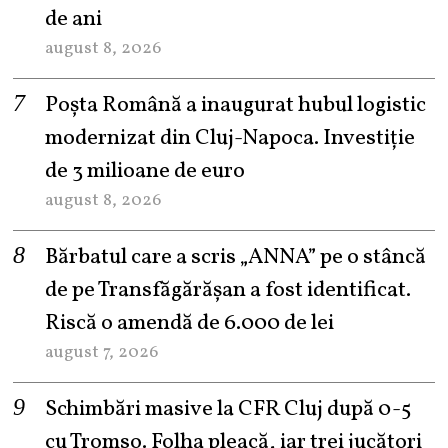
de ani
august 8, 2026
Poșta Română a inaugurat hubul logistic
modernizat din Cluj-Napoca. Investiție
de 3 milioane de euro
august 8, 2026
Bărbatul care a scris „ANNA” pe o stâncă
de pe Transfăgărășan a fost identificat.
Riscă o amendă de 6.000 de lei
august 7, 2026
Schimbări masive la CFR Cluj după 0-5
cu Tromso. Folha pleacă, iar trei jucători