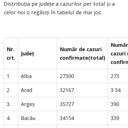
Distribuția pe județe a cazurilor per total și a
celor noi o regăsiți în tabelul de mai jos.
Număr
Nr.
Număr de cazuri
Județ
cazuri
crt.
confirmate(total)
confir
1.
Alba
27300
273
2.
Arad
32167
3 34
3.
Argeș
35727
390
4.
Bacău
34154
339