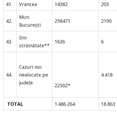
41.
Vrancea
14382
203
Mun.
42.
258471
2190
București
Din
43.
1626
6
străinătate**
Cazuri noi
44.
nealocate pe
4.418
județe
22502*
TOTAL
1.486.264
18.863