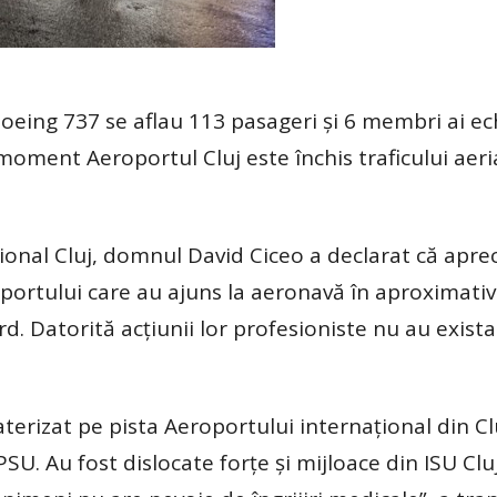
oeing 737 se aflau 113 pasageri și 6 membri ai ec
 moment Aeroportul Cluj este închis traficului aeri
ional Cluj, domnul David Ciceo a declarat că aprec
portului care au ajuns la aeronavă în aproximati
rd. Datorită acțiunii lor profesioniste nu au exista
aterizat pe pista Aeroportului internațional din Cl
SU. Au fost dislocate forțe și mijloace din ISU Cluj