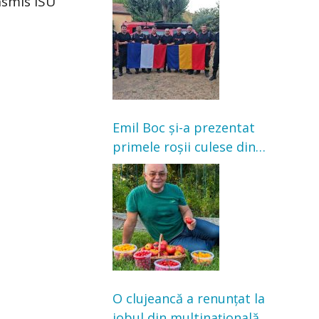
nsmis ISU
incendii de vegetație și
pădure
Emil Boc și-a prezentat
primele roșii culese din
grădină: „Niciun magazin
nu poate oferi această
satisfacție”
O clujeancă a renunțat la
jobul din multinațională și