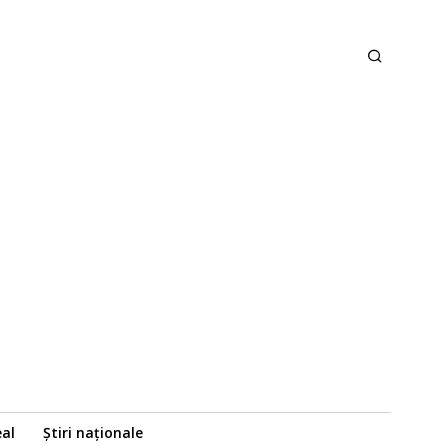
eal
Știri naționale