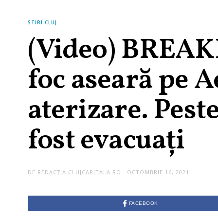
STIRI CLUJ
(Video) BREAKI
foc aseară pe A
aterizare. Pest
fost evacuați
DE
REDACȚIA CLUJCAPITALA.RO
OCTOMBRIE 16, 2021
FACEBOOK