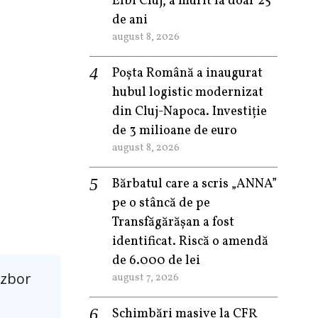
Elbi Cluj, a murit la doar 25
de ani
august 8, 2026
Poșta Română a inaugurat
hubul logistic modernizat
din Cluj-Napoca. Investiție
de 3 milioane de euro
august 8, 2026
Bărbatul care a scris „ANNA”
pe o stâncă de pe
Transfăgărășan a fost
identificat. Riscă o amendă
de 6.000 de lei
 zbor
august 7, 2026
Schimbări masive la CFR