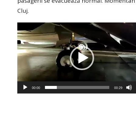
pasagerii se evacuează normal. Momentan ni
Cluj.
Player
video
00:00
00:29