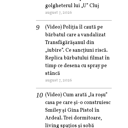
golgheterul lui „U” Cluj
august 7, 2026
(Video) Poliția îl caută pe
bărbatul care a vandalizat
Transfăgărășanul din
„iubire”. Ce sancțiuni riscă.
Replica bărbatului filmat în
timp ce desena cu spray pe
stâncă
august 7, 2026
(Video) Cum arată „la roşu”
casa pe care şi-o construiesc
Smiley şi Gina Pistol în
Ardeal. Trei dormitoare,
living spațios și sobă