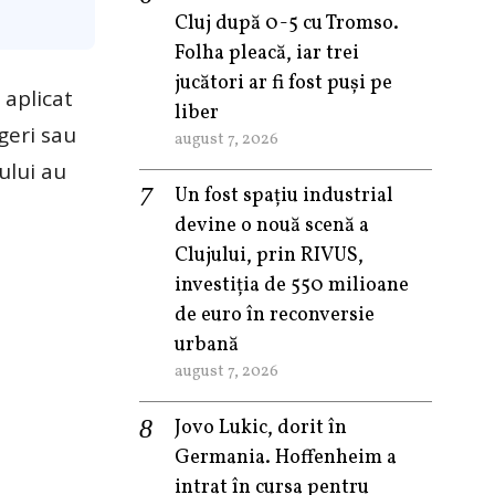
Cluj după 0-5 cu Tromso.
Folha pleacă, iar trei
jucători ar fi fost puși pe
 aplicat
liber
geri sau
august 7, 2026
ului au
Un fost spațiu industrial
devine o nouă scenă a
Clujului, prin RIVUS,
investiția de 550 milioane
de euro în reconversie
urbană
august 7, 2026
Jovo Lukic, dorit în
Germania. Hoffenheim a
intrat în cursa pentru