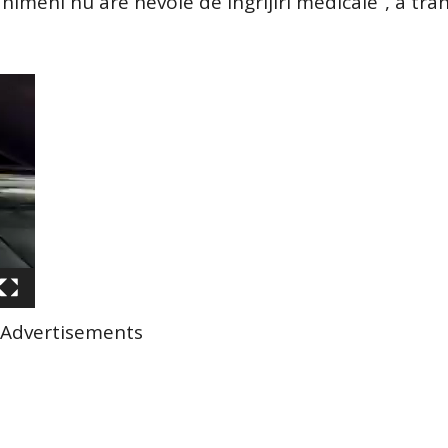
meni nu are nevoie de îngrijiri medicale”, a tra
Advertisements