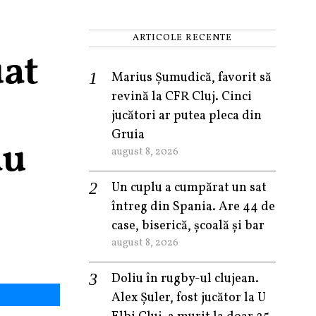
ARTICOLE RECENTE
uat
Marius Șumudică, favorit să
revină la CFR Cluj. Cinci
jucători ar putea pleca din
Gruia
au
august 8, 2026
Un cuplu a cumpărat un sat
întreg din Spania. Are 44 de
case, biserică, școală și bar
august 8, 2026
Doliu în rugby-ul clujean.
Alex Șuler, fost jucător la U