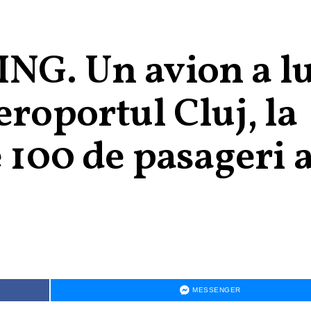
NG. Un avion a l
eroportul Cluj, la
e 100 de pasageri 
MESSENGER