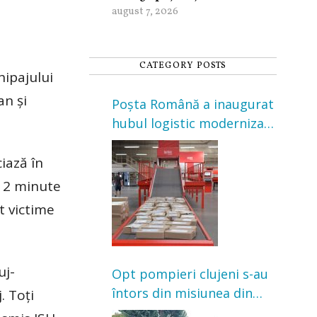
august 7, 2026
CATEGORY POSTS
hipajului
an și
Poșta Română a inaugurat
hubul logistic modernizat
din Cluj-Napoca. Investiție
de 3 milioane de euro
iază în
v 2 minute
t victime
uj-
Opt pompieri clujeni s-au
întors din misiunea din
. Toți
Franța. Au intervenit la