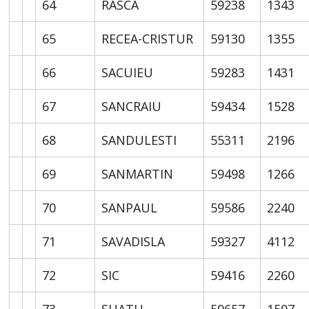
64
RASCA
59238
1343
65
RECEA-CRISTUR
59130
1355
66
SACUIEU
59283
1431
67
SANCRAIU
59434
1528
68
SANDULESTI
55311
2196
69
SANMARTIN
59498
1266
70
SANPAUL
59586
2240
71
SAVADISLA
59327
4112
72
SIC
59416
2260
73
SUATU
59657
1507