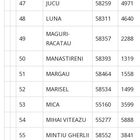
47
JUCU
58259
4971
48
LUNA
58311
4640
MAGURI-
49
58357
2288
RACATAU
50
MANASTIRENI
58393
1319
51
MARGAU
58464
1558
52
MARISEL
58534
1499
53
MICA
55160
3599
54
MIHAI VITEAZU
55277
5888
55
MINTIU GHERLII
58552
3841