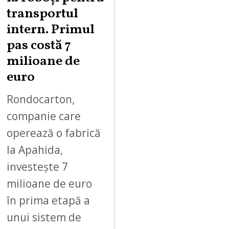
,
transportul
2
intern. Primul
0
pas costă 7
2
milioane de
6
euro
Rondocarton,
companie care
operează o fabrică
la Apahida,
investește 7
milioane de euro
în prima etapă a
unui sistem de