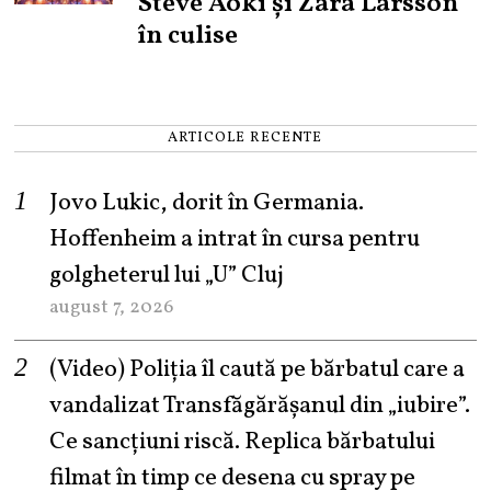
Steve Aoki și Zara Larsson
în culise
ARTICOLE RECENTE
Jovo Lukic, dorit în Germania.
Hoffenheim a intrat în cursa pentru
golgheterul lui „U” Cluj
august 7, 2026
(Video) Poliția îl caută pe bărbatul care a
vandalizat Transfăgărășanul din „iubire”.
Ce sancțiuni riscă. Replica bărbatului
filmat în timp ce desena cu spray pe