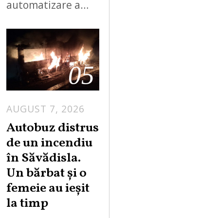
automatizare a…
05
AUGUST 7, 2026
Autobuz distrus
de un incendiu
în Săvădisla.
Un bărbat și o
femeie au ieșit
la timp