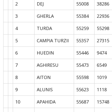
2
DEJ
55008
38286
3
GHERLA
55384
22936
4
TURDA
55259
55298
5
CAMPIA TURZII
55357
27315
6
HUEDIN
55446
9474
7
AGHIRESU
55473
6549
8
AITON
55598
1019
9
ALUNIS
55623
1118
10
APAHIDA
55687
15748