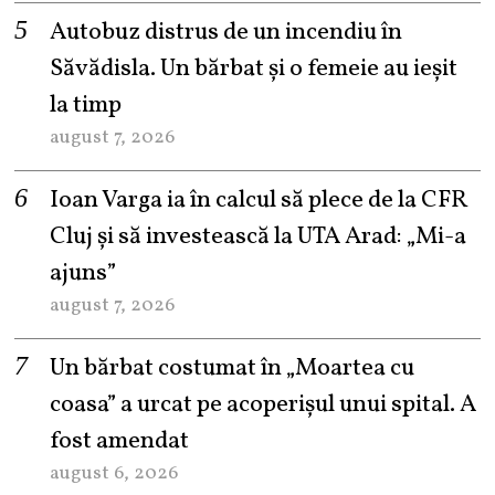
Autobuz distrus de un incendiu în
Săvădisla. Un bărbat și o femeie au ieșit
la timp
august 7, 2026
Ioan Varga ia în calcul să plece de la CFR
Cluj și să investească la UTA Arad: „Mi-a
ajuns”
august 7, 2026
Un bărbat costumat în „Moartea cu
coasa” a urcat pe acoperișul unui spital. A
fost amendat
august 6, 2026