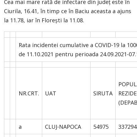
Cea mai mare rată de infectare din județ este în
Ciurila, 16.41, în timp ce în Baciu aceasta a ajuns
la 11.78, iar în Florești la 11.08.
Rata incidentei cumulative a COVID-19 la 1000 
de 11.10.2021 pentru perioada 24.09.2021-07.
POPUL
NR.CRT.
UAT
SIRUTA
REZID
(DEPA
a
CLUJ-NAPOCA
54975
337294