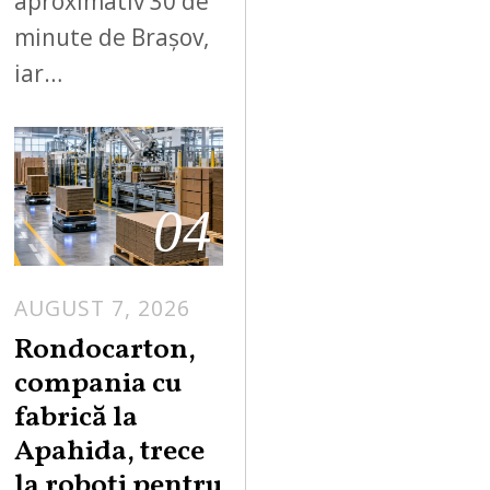
aproximativ 30 de
minute de Brașov,
iar…
04
AUGUST 7, 2026
A
U
Rondocarton,
G
compania cu
U
fabrică la
S
Apahida, trece
T
la roboți pentru
7