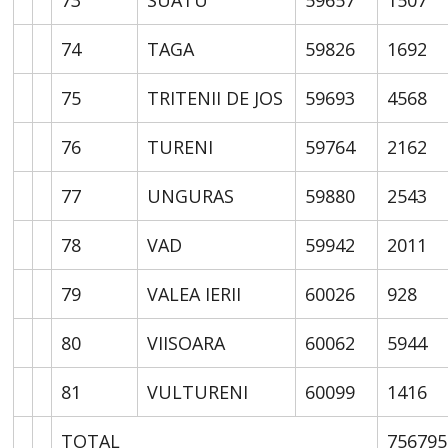
74
TAGA
59826
1692
75
TRITENII DE JOS
59693
4568
76
TURENI
59764
2162
77
UNGURAS
59880
2543
78
VAD
59942
2011
79
VALEA IERII
60026
928
80
VIISOARA
60062
5944
81
VULTURENI
60099
1416
TOTAL
756795