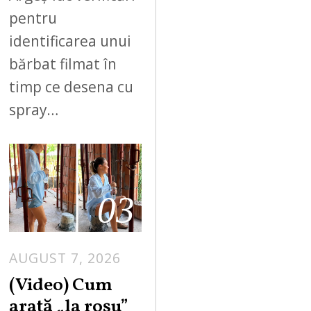
pentru
identificarea unui
bărbat filmat în
timp ce desena cu
spray…
03
AUGUST 7, 2026
(Video) Cum
arată „la roşu”