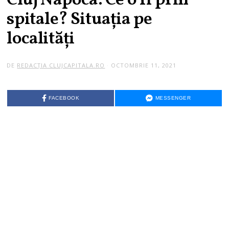
Cluj Napoca. Ce o fi prin
spitale? Situația pe
localități
DE
REDACȚIA CLUJCAPITALA.RO
OCTOMBRIE 11, 2021
FACEBOOK
MESSENGER