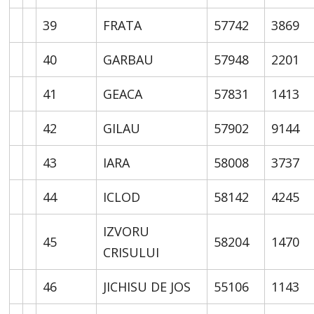
39
FRATA
57742
3869
40
GARBAU
57948
2201
41
GEACA
57831
1413
42
GILAU
57902
9144
43
IARA
58008
3737
44
ICLOD
58142
4245
IZVORU
45
58204
1470
CRISULUI
46
JICHISU DE JOS
55106
1143