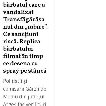
U
bărbatul care a
S
vandalizat
T
Transfăgărășa
7
,
nul din „iubire”.
2
Ce sancțiuni
0
riscă. Replica
2
bărbatului
6
filmat în timp
ce desena cu
spray pe stâncă
Polițiștii și
comisarii Gărzii de
Mediu din județul
Argeș fac verificări