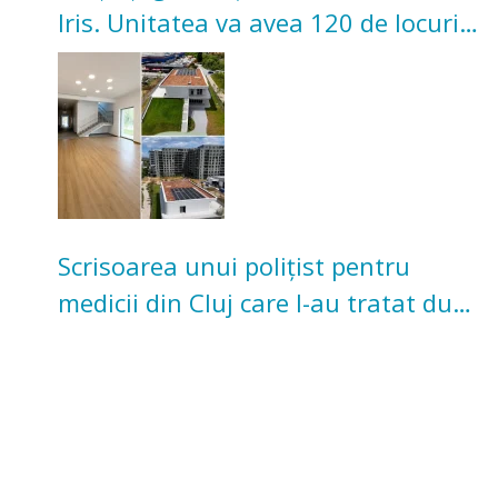
Iris. Unitatea va avea 120 de locuri
pentru copii
Scrisoarea unui polițist pentru
medicii din Cluj care l-au tratat după
un accident: „Nu m-am simțit un
număr”