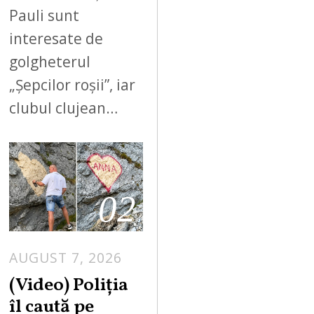
Pauli sunt
interesate de
golgheterul
„Șepcilor roșii”, iar
clubul clujean…
02
AUGUST 7, 2026
A
U
(Video) Poliția
G
îl caută pe