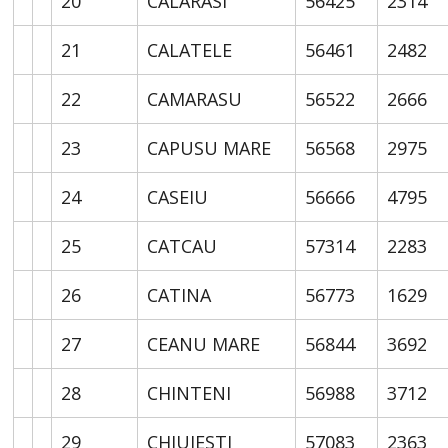
20
CALARASI
56425
2314
21
CALATELE
56461
2482
22
CAMARASU
56522
2666
23
CAPUSU MARE
56568
2975
24
CASEIU
56666
4795
25
CATCAU
57314
2283
26
CATINA
56773
1629
27
CEANU MARE
56844
3692
28
CHINTENI
56988
3712
29
CHIUIESTI
57083
2363