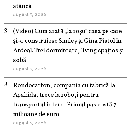
stâncă
august 7, 2026
(Video) Cum arată „la roşu” casa pe care
şi-o construiesc Smiley şi Gina Pistol în
Ardeal. Trei dormitoare, living spațios și
sobă
august 7, 2026
Rondocarton, compania cu fabrică la
Apahida, trece la roboți pentru
transportul intern. Primul pas costă 7
milioane de euro
august 7, 2026