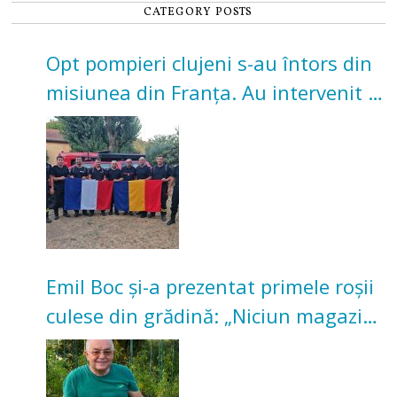
CATEGORY POSTS
Opt pompieri clujeni s-au întors din
misiunea din Franța. Au intervenit la
incendii de vegetație și pădure
Emil Boc și-a prezentat primele roșii
culese din grădină: „Niciun magazin
nu poate oferi această satisfacție”