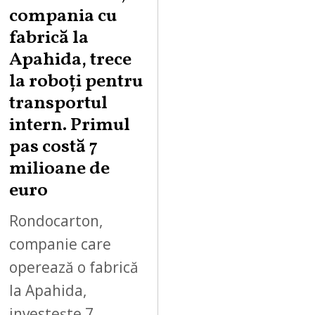
G
compania cu
U
fabrică la
S
Apahida, trece
T
la roboți pentru
7
,
transportul
2
intern. Primul
0
pas costă 7
2
milioane de
6
euro
Rondocarton,
companie care
operează o fabrică
la Apahida,
investește 7