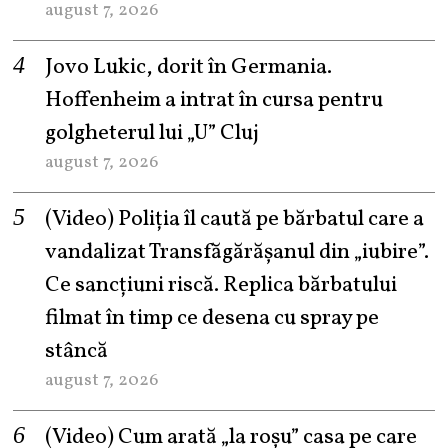
august 7, 2026
Jovo Lukic, dorit în Germania.
Hoffenheim a intrat în cursa pentru
golgheterul lui „U” Cluj
august 7, 2026
(Video) Poliția îl caută pe bărbatul care a
vandalizat Transfăgărășanul din „iubire”.
Ce sancțiuni riscă. Replica bărbatului
filmat în timp ce desena cu spray pe
stâncă
august 7, 2026
(Video) Cum arată „la roşu” casa pe care