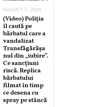
AUGUST 7, 2026
A
U
(Video) Poliția
G
îl caută pe
U
bărbatul care a
S
vandalizat
T
Transfăgărășa
7
,
nul din „iubire”.
2
Ce sancțiuni
0
riscă. Replica
2
bărbatului
6
filmat în timp
ce desena cu
spray pe stâncă