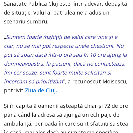
Sănătate Publică Cluj este, într-adevăr, depășită
de situație. Valul al patrulea ne-a adus un
scenariu sumbru.
„
Suntem foarte înghițiți de valul care vine și e
clar, nu se mai pot respecta unele chestiuni. Nu
pot să spun dacă într-o oră sau în 10 ore ajung la
dumneavoastră, la pacient, dacă ne contactează.
Îmi cer scuze, sunt foarte multe solicitări și
încercăm să prioritizăm
”, a recunoscut Moisescu,
potrivit
Ziua de Cluj.
Şi în capitală oamenii așteaptă chiar și 72 de ore
până când la adresă să ajungă un echipaje de
ambulanță, perioadă în care sunt sfătuiți să stea
în casă, mai ales dacă au simptome specifice