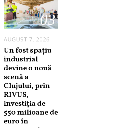
03
AUGUST 7, 2026
Un fost spațiu
industrial
devine o nouă
scenă a
Clujului, prin
RIVUS,
investiția de
550 milioane de
euro în