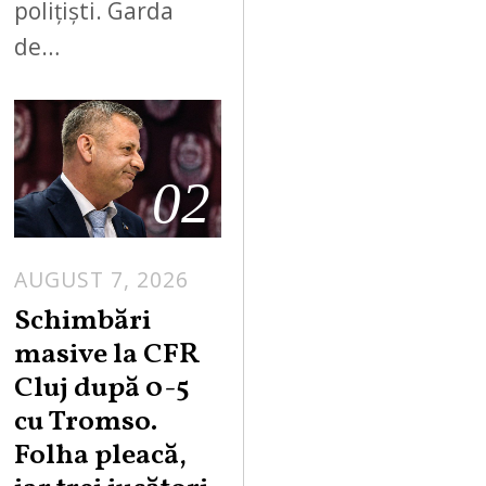
polițiști. Garda
de…
02
AUGUST 7, 2026
Schimbări
masive la CFR
Cluj după 0-5
cu Tromso.
Folha pleacă,