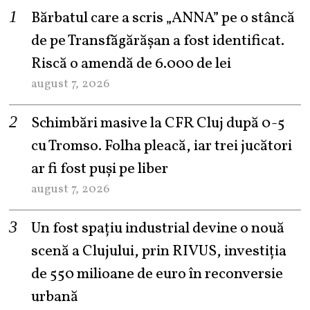
Bărbatul care a scris „ANNA” pe o stâncă
de pe Transfăgărășan a fost identificat.
Riscă o amendă de 6.000 de lei
august 7, 2026
Schimbări masive la CFR Cluj după 0-5
cu Tromso. Folha pleacă, iar trei jucători
ar fi fost puși pe liber
august 7, 2026
Un fost spațiu industrial devine o nouă
scenă a Clujului, prin RIVUS, investiția
de 550 milioane de euro în reconversie
urbană