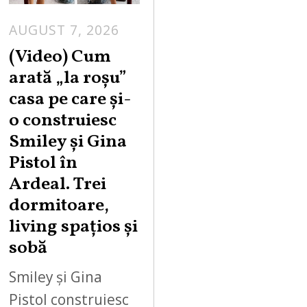
AUGUST 7, 2026
(Video) Cum
arată „la roşu”
casa pe care şi-
o construiesc
Smiley şi Gina
Pistol în
Ardeal. Trei
dormitoare,
living spațios și
sobă
Smiley și Gina
Pistol construiesc