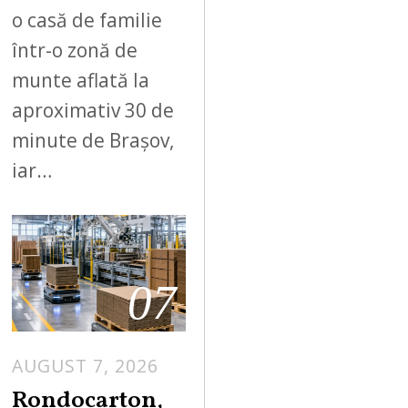
o casă de familie
într-o zonă de
munte aflată la
aproximativ 30 de
minute de Brașov,
iar…
07
AUGUST 7, 2026
A
U
Rondocarton,