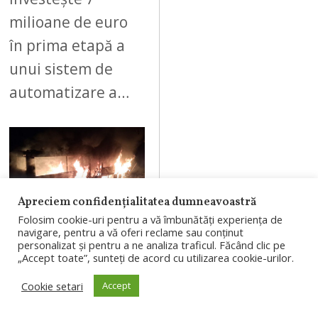
milioane de euro
în prima etapă a
unui sistem de
automatizare a…
08
Apreciem confidențialitatea dumneavoastră
Folosim cookie-uri pentru a vă îmbunătăți experiența de
navigare, pentru a vă oferi reclame sau conținut
AUGUST 7, 2026
personalizat și pentru a ne analiza traficul. Făcând clic pe
„Accept toate”, sunteți de acord cu utilizarea cookie-urilor.
Autobuz distrus
Cookie setari
Accept
de un incendiu
în Săvădisla.