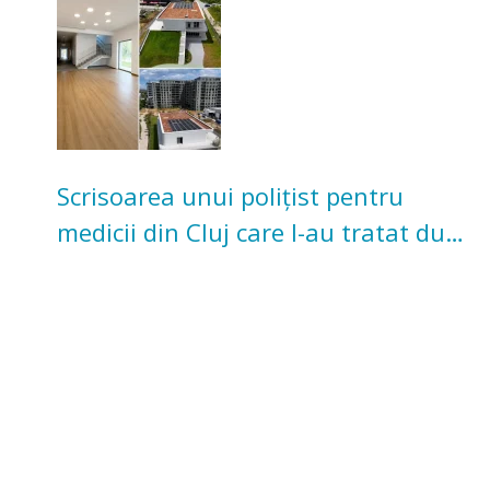
Scrisoarea unui polițist pentru
medicii din Cluj care l-au tratat după
un accident: „Nu m-am simțit un
număr”