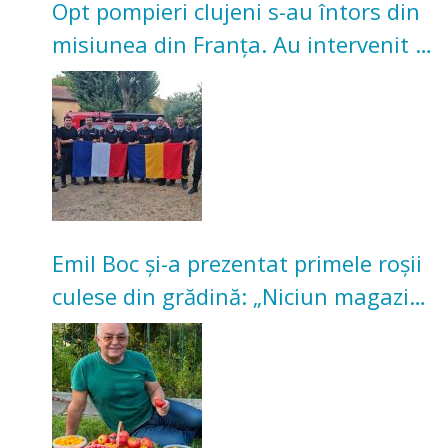
Opt pompieri clujeni s-au întors din
misiunea din Franța. Au intervenit la
incendii de vegetație și pădure
Emil Boc și-a prezentat primele roșii
culese din grădină: „Niciun magazin
nu poate oferi această satisfacție”