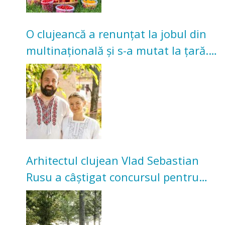
O clujeancă a renunțat la jobul din
multinațională și s-a mutat la țară.
Acum cultivă legume în grădina
bunicilor
Arhitectul clujean Vlad Sebastian
Rusu a câștigat concursul pentru
transformarea Grădinii Casei
Universitarilor