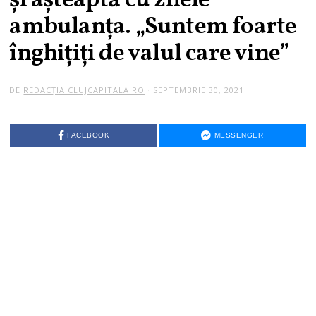
şi aşteaptă cu zilele
ambulanţa. „Suntem foarte
înghițiți de valul care vine”
DE
REDACȚIA CLUJCAPITALA.RO
SEPTEMBRIE 30, 2021
FACEBOOK
MESSENGER