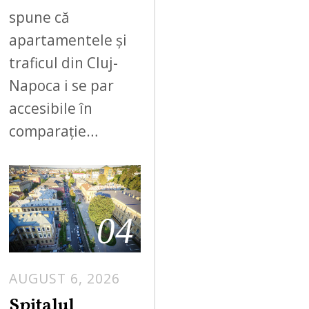
spune că
apartamentele și
traficul din Cluj-
Napoca i se par
accesibile în
comparație…
04
AUGUST 6, 2026
Spitalul