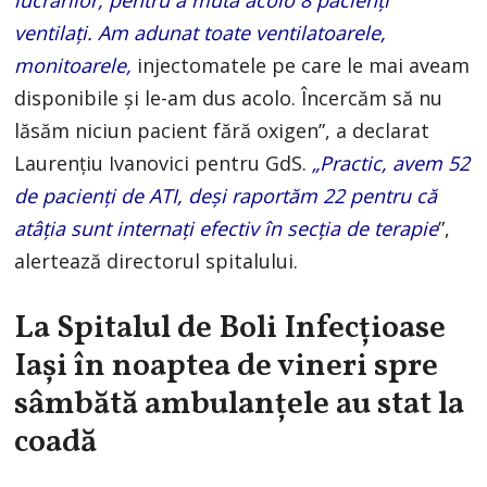
lucrărilor, pentru a muta acolo 8 pacienți
ventilați. Am adunat toate ventilatoarele,
monitoarele,
injectomatele pe care le mai aveam
disponibile și le-am dus acolo. Încercăm să nu
lăsăm niciun pacient fără oxigen”, a declarat
Laurențiu Ivanovici pentru GdS.
„Practic, avem 52
de pacienți de ATI, deși raportăm 22 pentru că
atâția sunt internați efectiv în secția de terapie
”,
alertează directorul spitalului.
La Spitalul de Boli Infecțioase
Iași în noaptea de vineri spre
sâmbătă ambulanțele au stat la
coadă