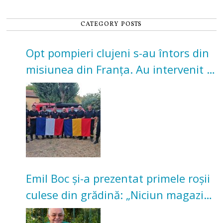
CATEGORY POSTS
Opt pompieri clujeni s-au întors din
misiunea din Franța. Au intervenit la
incendii de vegetație și pădure
Emil Boc și-a prezentat primele roșii
culese din grădină: „Niciun magazin
nu poate oferi această satisfacție”