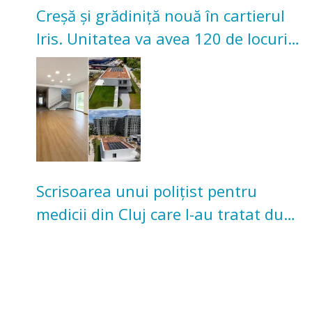
Creșă și grădiniță nouă în cartierul
Iris. Unitatea va avea 120 de locuri
pentru copii
Scrisoarea unui polițist pentru
medicii din Cluj care l-au tratat după
un accident: „Nu m-am simțit un
număr”