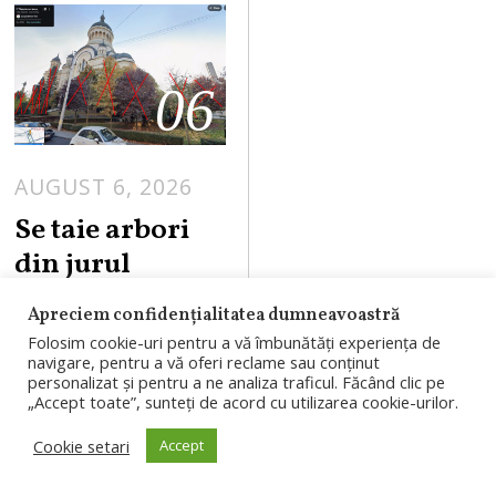
06
AUGUST 6, 2026
Se taie arbori
din jurul
Catedralei
Apreciem confidențialitatea dumneavoastră
Mitropolitane
Folosim cookie-uri pentru a vă îmbunătăți experiența de
din Cluj.
navigare, pentru a vă oferi reclame sau conținut
personalizat și pentru a ne analiza traficul. Făcând clic pe
Explicațiile
„Accept toate”, sunteți de acord cu utilizarea cookie-urilor.
Arhiepiscopiei
Cookie setari
Accept
Arbori din jurul