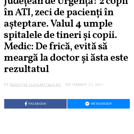
Județean de Urgență! 2 copii
în ATI, zeci de pacienți în
așteptare. Valul 4 umple
spitalele de tineri și copii.
Medic: De frică, evită să
meargă la doctor și ăsta este
rezultatul
DE
REDACȚIA CLUJCAPITALA.RO
SEPTEMBRIE 27, 2021
FACEBOOK
MESSENGER