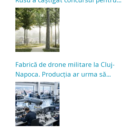
transformarea Grădinii Casei
Universitarilor
Fabrică de drone militare la Cluj-
Napoca. Producția ar urma să
înceapă în toamna acestui an