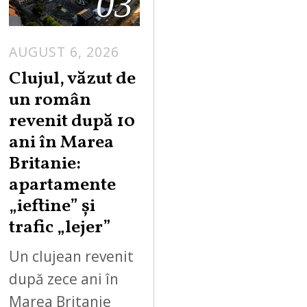
03
AUGUST 6, 2026
Clujul, văzut de
un român
revenit după 10
ani în Marea
Britanie:
apartamente
„ieftine” și
trafic „lejer”
Un clujean revenit
după zece ani în
Marea Britanie