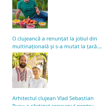
O clujeancă a renunțat la jobul din
multinațională și s-a mutat la țară.
Acum cultivă legume în grădina
bunicilor
Arhitectul clujean Vlad Sebastian
Rusu a câștigat concursul pentru