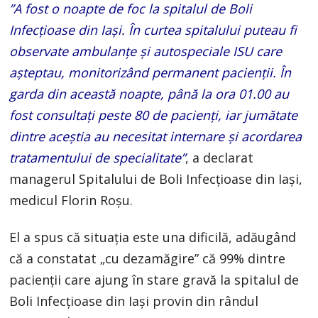
”A fost o noapte de foc la spitalul de Boli
Infecţioase din Iaşi. În curtea spitalului puteau fi
observate ambulanţe şi autospeciale ISU care
aşteptau, monitorizând permanent pacienţii. În
garda din această noapte, până la ora 01.00 au
fost consultaţi peste 80 de pacienţi, iar jumătate
dintre aceştia au necesitat internare şi acordarea
tratamentului de specialitate”
, a declarat
managerul Spitalului de Boli Infecţioase din Iaşi,
medicul Florin Roşu.
El a spus că situaţia este una dificilă, adăugând
că a constatat „cu dezamăgire” că 99% dintre
pacienţii care ajung în stare gravă la spitalul de
Boli Infecţioase din Iaşi provin din rândul