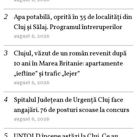
Apa potabilă, oprită în 35 de localități din
Cluj și Sălaj. Programul întreruperilor
august 6, 2026
Clujul, văzut de un român revenit după
10 ani în Marea Britanie: apartamente
„ieftine” și trafic „lejer”
august 6, 2026
Spitalul Județean de Urgență Cluj face
angajări. 76 de posturi scoase la concurs
august 6, 2026
UNTOLD începe astăzi la Cluj. Ce au