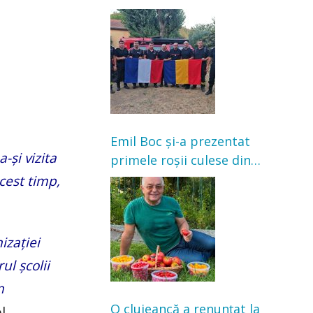
Franța. Au intervenit la
incendii de vegetație și
pădure
Emil Boc și-a prezentat
-și vizita
primele roșii culese din
grădină: „Niciun magazin
acest timp,
nu poate oferi această
satisfacție”
izației
ul școlii
n
O clujeancă a renunțat la
l.