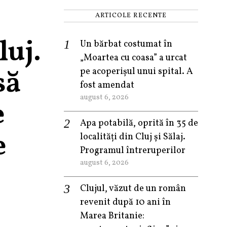
ARTICOLE RECENTE
luj.
Un bărbat costumat în
„Moartea cu coasa” a urcat
să
pe acoperișul unui spital. A
fost amendat
august 6, 2026
e
Apa potabilă, oprită în 35 de
e
localități din Cluj și Sălaj.
Programul întreruperilor
august 6, 2026
Clujul, văzut de un român
revenit după 10 ani în
Marea Britanie: