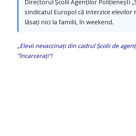
Directorul Școlii Agenților Polițieneșt
sindicatul Europol că interzice elevilor 
lăsați nici la familii, în weekend.
„Elevii nevaccinați din cadrul Școlii de age
”încarcerați”!