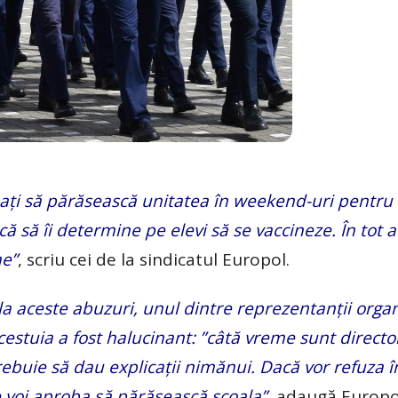
ați să părăsească unitatea în weekend-uri pentru a
că să îi determine pe elevi să se vaccineze. În tot 
me”
, scriu cei de la sindicatul Europol.
a aceste abuzuri, unul dintre reprezentanții organ
estuia a fost halucinant: ”câtă vreme sunt director
trebuie să dau explicații nimănui. Dacă vor refuza î
le voi aproba să părăsească școala”
, adaugă Europo