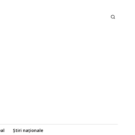
eal
Știri naționale