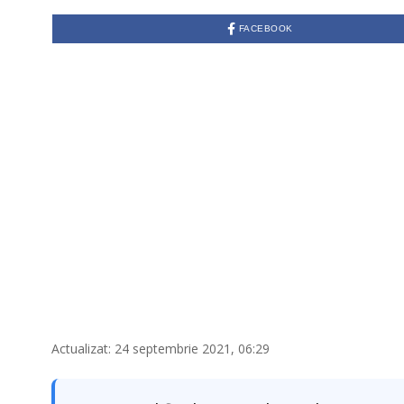
T
E
FACEBOOK
M
B
R
I
E
2
4
,
2
0
2
1
Actualizat: 24 septembrie 2021, 06:29