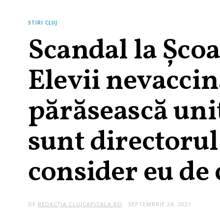
STIRI CLUJ
Scandal la Școal
Elevii nevaccin
părăsească uni
sunt directorul 
consider eu de 
DE
REDACȚIA CLUJCAPITALA.RO
SEPTEMBRIE 24, 2021
S
E
P