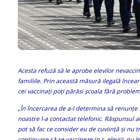
Acesta refuză să le aprobe elevilor nevaccin
familiile. Prin această măsură ilegală încear
cei vaccinați poți părăsi școala fără proble
„În încercarea de a-l determina să renunțe l
noastre l-a contactat telefonic. Răspunsul ac
pot să fac ce consider eu de cuviință și nu 
continuare să se vaccineze (n.r. elevii), nu 