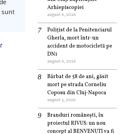
 de
Arhiepiscopiei
u sunt
august 6, 2026
Polițist de la Penitenciarul
Gherla, mort într-un
t
accident de motocicletă pe
DN1
august 6, 2026
Bărbat de 58 de ani, găsit
mort pe strada Corneliu
Coposu din Cluj-Napoca
august 5, 2026
Branduri românești, în
proiectul RIVUS: un nou
concept al BENVENUTI va fi