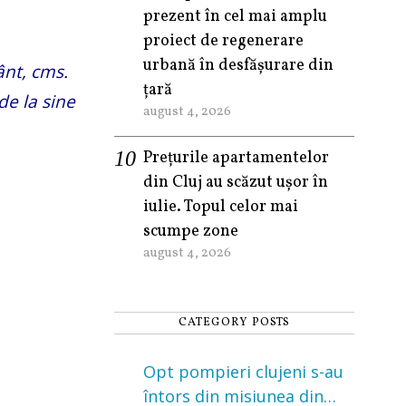
prezent în cel mai amplu
proiect de regenerare
urbană în desfășurare din
ânt, cms.
țară
de la sine
august 4, 2026
Prețurile apartamentelor
din Cluj au scăzut ușor în
iulie. Topul celor mai
scumpe zone
august 4, 2026
CATEGORY POSTS
Opt pompieri clujeni s-au
întors din misiunea din