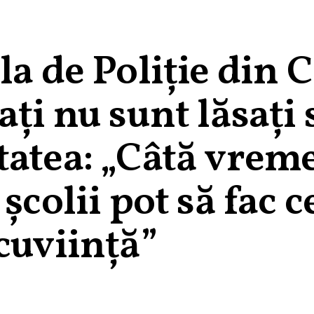
a de Poliție din C
ați nu sunt lăsați 
tatea: „Câtă vrem
școlii pot să fac c
cuviință”