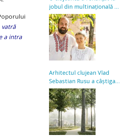
jobul din multinațională și
s-a mutat la țară. Acum
 Poporului
cultivă legume în grădina
 vatră
bunicilor
e a intra
Arhitectul clujean Vlad
Sebastian Rusu a câștigat
concursul pentru
transformarea Grădinii
Casei Universitarilor