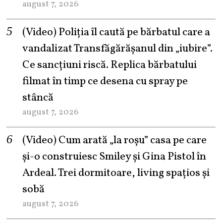
august 7, 2026
(Video) Poliția îl caută pe bărbatul care a
vandalizat Transfăgărășanul din „iubire”.
Ce sancțiuni riscă. Replica bărbatului
filmat în timp ce desena cu spray pe
stâncă
august 7, 2026
(Video) Cum arată „la roşu” casa pe care
şi-o construiesc Smiley şi Gina Pistol în
Ardeal. Trei dormitoare, living spațios și
sobă
august 7, 2026