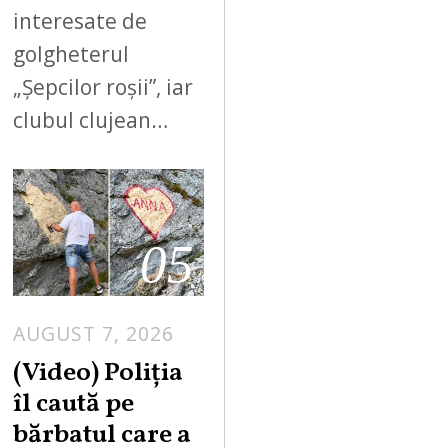
interesate de
golgheterul
„Șepcilor roșii”, iar
clubul clujean…
05
AUGUST 7, 2026
A
U
(Video) Poliția
G
îl caută pe
U
bărbatul care a
S