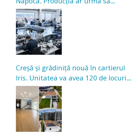
Napoca. Producția ar urma să
înceapă în toamna acestui an
Creșă și grădiniță nouă în cartierul
Iris. Unitatea va avea 120 de locuri
pentru copii