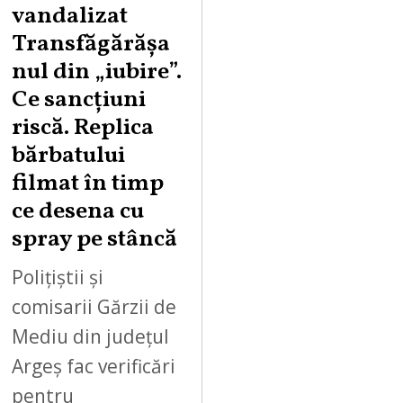
vandalizat
T
Transfăgărășa
7
,
nul din „iubire”.
2
Ce sancțiuni
0
riscă. Replica
2
bărbatului
6
filmat în timp
ce desena cu
spray pe stâncă
Polițiștii și
comisarii Gărzii de
Mediu din județul
Argeș fac verificări
pentru