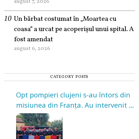
august 7, 2026
Un bărbat costumat în „Moartea cu
coasa” a urcat pe acoperișul unui spital. A
fost amendat
august 6, 2026
CATEGORY POSTS
Opt pompieri clujeni s-au întors din
misiunea din Franța. Au intervenit la
incendii de vegetație și pădure