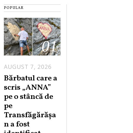
POPULAR
01
AUGUST 7, 2026
Bărbatul care a
scris „ANNA”
pe o stâncă de
pe
Transfăgărășa
n a fost