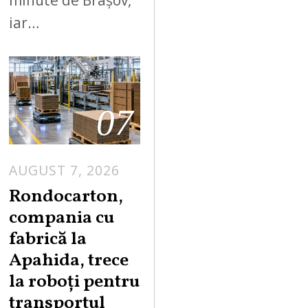
minute de Brașov,
iar…
07
AUGUST 7, 2026
A
U
Rondocarton,
G
compania cu
U
fabrică la
S
Apahida, trece
T
la roboți pentru
7
,
transportul