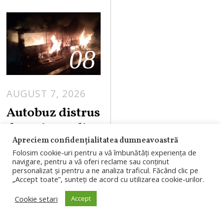
08
AUGUST 7, 2026
Autobuz distrus
de un incendiu
în Săvădisla.
Apreciem confidențialitatea dumneavoastră
Folosim cookie-uri pentru a vă îmbunătăți experiența de
Un bărbat și o
navigare, pentru a vă oferi reclame sau conținut
femeie au ieșit
personalizat și pentru a ne analiza traficul. Făcând clic pe
„Accept toate”, sunteți de acord cu utilizarea cookie-urilor.
la timp
Cookie setari
Accept
Un autobuz a fost