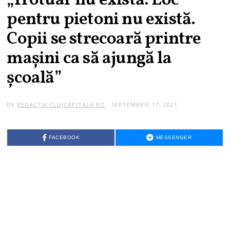
„Trotuar nu există. Loc
pentru pietoni nu există.
Copii se strecoară printre
mașini ca să ajungă la
școală”
DE
REDACȚIA CLUJCAPITALA.RO
SEPTEMBRIE 17, 2021
FACEBOOK
MESSENGER