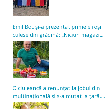
Emil Boc și-a prezentat primele roșii
culese din grădină: „Niciun magazin
nu poate oferi această satisfacție”
O clujeancă a renunțat la jobul din
multinațională și s-a mutat la țară.
Acum cultivă legume în grădina