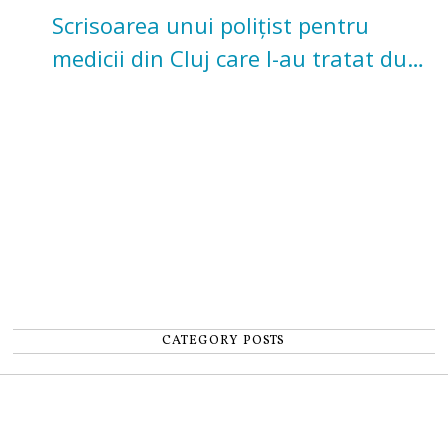
Scrisoarea unui polițist pentru
medicii din Cluj care l-au tratat după
un accident: „Nu m-am simțit un
număr”
CATEGORY POSTS