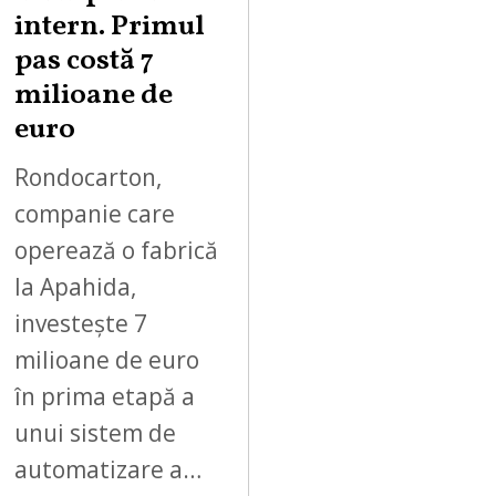
2
intern. Primul
0
pas costă 7
2
milioane de
6
euro
Rondocarton,
companie care
operează o fabrică
la Apahida,
investește 7
milioane de euro
în prima etapă a
unui sistem de
automatizare a…