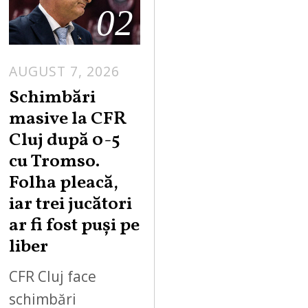
02
AUGUST 7, 2026
Schimbări
masive la CFR
Cluj după 0-5
cu Tromso.
Folha pleacă,
iar trei jucători
ar fi fost puși pe
liber
CFR Cluj face
schimbări