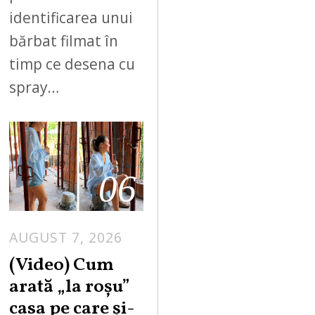
identificarea unui
bărbat filmat în
timp ce desena cu
spray…
06
AUGUST 7, 2026
(Video) Cum
arată „la roşu”
casa pe care şi-