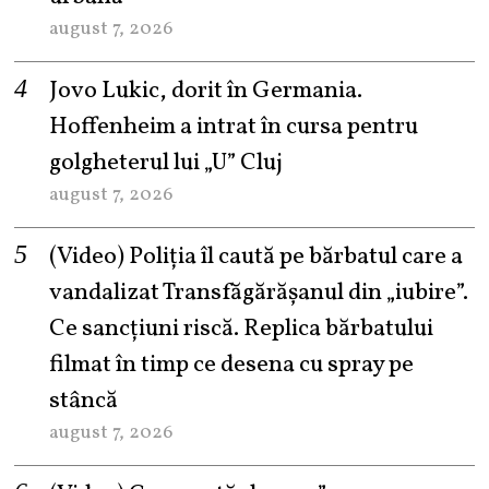
august 7, 2026
Jovo Lukic, dorit în Germania.
Hoffenheim a intrat în cursa pentru
golgheterul lui „U” Cluj
august 7, 2026
(Video) Poliția îl caută pe bărbatul care a
vandalizat Transfăgărășanul din „iubire”.
Ce sancțiuni riscă. Replica bărbatului
filmat în timp ce desena cu spray pe
stâncă
august 7, 2026