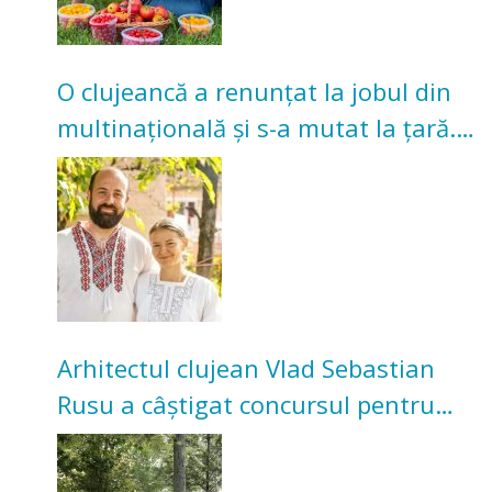
O clujeancă a renunțat la jobul din
multinațională și s-a mutat la țară.
Acum cultivă legume în grădina
bunicilor
Arhitectul clujean Vlad Sebastian
Rusu a câștigat concursul pentru
transformarea Grădinii Casei
Universitarilor