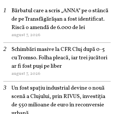
Bărbatul care a scris „ANNA” pe o stâncă
de pe Transfăgărășan a fost identificat.
Riscă o amendă de 6.000 de lei
august 7, 2026
Schimbări masive la CFR Cluj după 0-5
cu Tromso. Folha pleacă, iar trei jucători
ar fi fost puși pe liber
august 7, 2026
Un fost spațiu industrial devine o nouă
scenă a Clujului, prin RIVUS, investiția
de 550 milioane de euro în reconversie
urbană