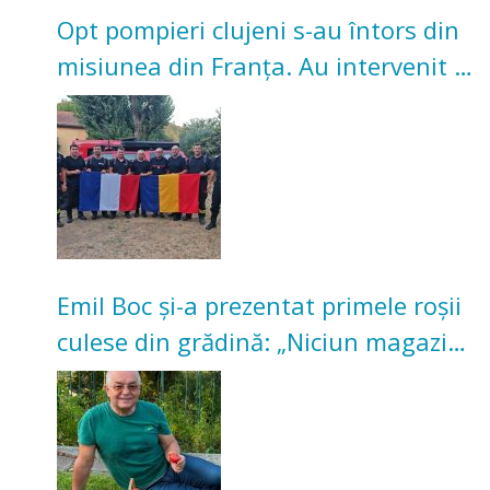
Opt pompieri clujeni s-au întors din
misiunea din Franța. Au intervenit la
incendii de vegetație și pădure
Emil Boc și-a prezentat primele roșii
culese din grădină: „Niciun magazin
nu poate oferi această satisfacție”