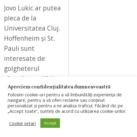
Jovo Lukic ar putea
pleca de la
Universitatea Cluj.
Hoffenheim și St.
Pauli sunt
interesate de
golgheterul
„Șepcilor roșii”, iar
Apreciem confidențialitatea dumneavoastră
clubul clujean…
Folosim cookie-uri pentru a vă îmbunătăți experiența de
navigare, pentru a vă oferi reclame sau conținut
personalizat și pentru a ne analiza traficul. Făcând clic pe
„Accept toate”, sunteți de acord cu utilizarea cookie-urilor.
Cookie setari
Accept
05