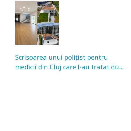
pentru copii
Scrisoarea unui polițist pentru
medicii din Cluj care l-au tratat după
un accident: „Nu m-am simțit un
număr”