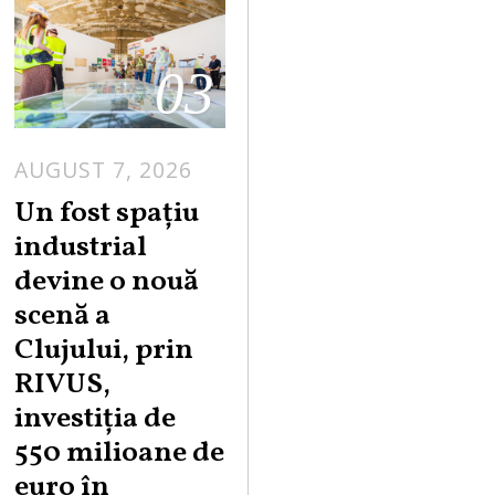
03
AUGUST 7, 2026
Un fost spațiu
industrial
devine o nouă
scenă a
Clujului, prin
RIVUS,
investiția de
550 milioane de
euro în