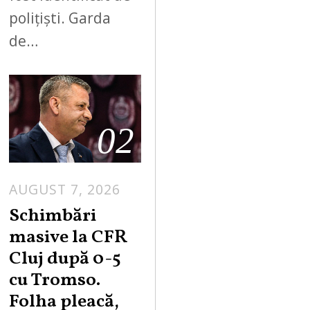
polițiști. Garda
de…
02
AUGUST 7, 2026
Schimbări
masive la CFR
Cluj după 0-5
cu Tromso.
Folha pleacă,