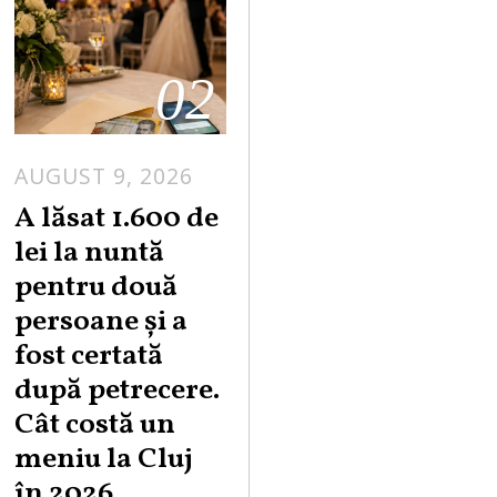
02
AUGUST 9, 2026
A lăsat 1.600 de
lei la nuntă
pentru două
persoane și a
fost certată
după petrecere.
Cât costă un
meniu la Cluj
în 2026