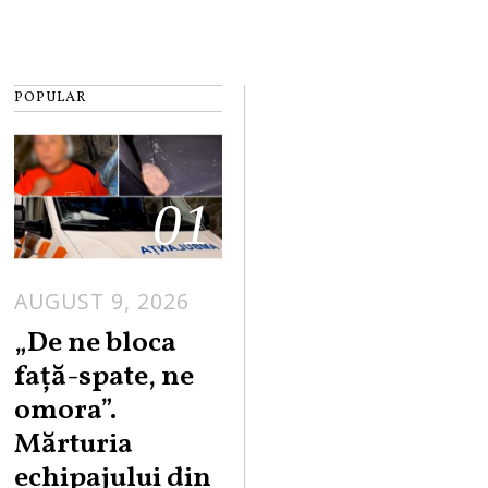
POPULAR
01
AUGUST 9, 2026
„De ne bloca
față-spate, ne
omora”.
Mărturia
echipajului din