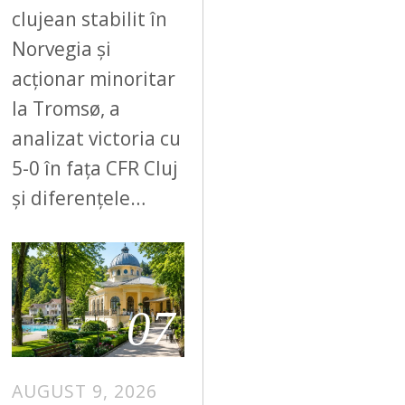
clujean stabilit în
Norvegia și
acționar minoritar
la Tromsø, a
analizat victoria cu
5-0 în fața CFR Cluj
și diferențele…
07
AUGUST 9, 2026
A