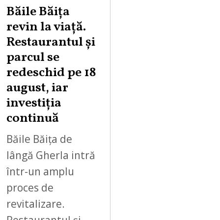
U
Băile Băița
G
revin la viață.
U
Restaurantul și
S
parcul se
T
redeschid pe 18
9
,
august, iar
2
investiția
0
continuă
2
6
Băile Băița de
lângă Gherla intră
într-un amplu
proces de
revitalizare.