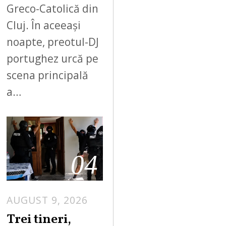
Greco-Catolică din
Cluj. În aceeași
noapte, preotul-DJ
portughez urcă pe
scena principală
a…
04
AUGUST 9, 2026
Trei tineri,