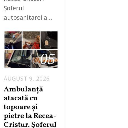
Șoferul
autosanitarei a…
05
AUGUST 9, 2026
Ambulanță
atacată cu
topoare și
pietre la Recea-
Cristur. Șoferul