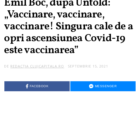
Emil Boc, după Untold:
„Vaccinare, vaccinare,
vaccinare! Singura cale de a
opri ascensiunea Covid-19
este vaccinarea”
DE
REDACȚIA CLUJCAPITALA.RO
SEPTEMBRIE 15, 2021
FACEBOOK
MESSENGER