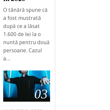
O tânără spune că
a fost mustrată
după ce a lăsat
1.600 de lei la o
nuntă pentru două
persoane. Cazul
a…
03