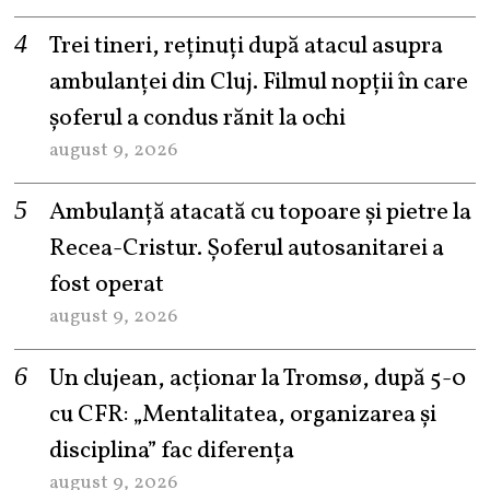
Trei tineri, reținuți după atacul asupra
ambulanței din Cluj. Filmul nopții în care
șoferul a condus rănit la ochi
august 9, 2026
Ambulanță atacată cu topoare și pietre la
Recea-Cristur. Șoferul autosanitarei a
fost operat
august 9, 2026
Un clujean, acționar la Tromsø, după 5-0
cu CFR: „Mentalitatea, organizarea și
disciplina” fac diferența
august 9, 2026