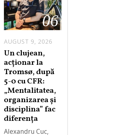
06
AUGUST 9, 2026
Un clujean,
acționar la
Tromsø, după
5-0 cu CFR:
„Mentalitatea,
organizarea și
disciplina” fac
diferența
Alexandru Cuc,