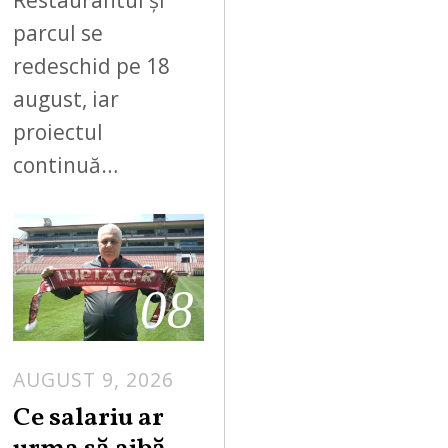
Restaurantul și
parcul se
redeschid pe 18
august, iar
proiectul
continuă…
08
AUGUST 9, 2026
Ce salariu ar