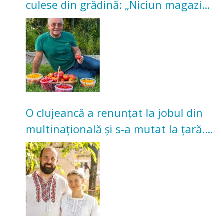
culese din grădină: „Niciun magazin
nu poate oferi această satisfacție”
O clujeancă a renunțat la jobul din
multinațională și s-a mutat la țară.
Acum cultivă legume în grădina
bunicilor