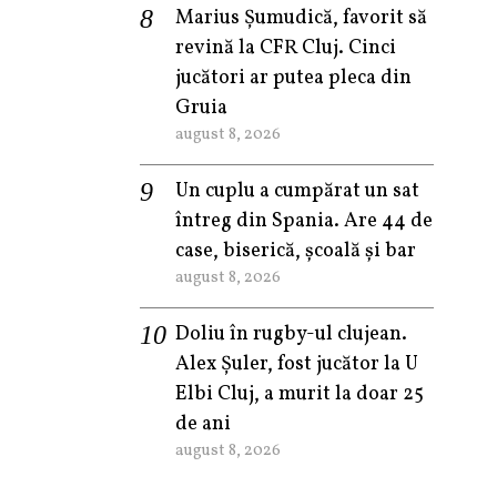
Marius Șumudică, favorit să
revină la CFR Cluj. Cinci
jucători ar putea pleca din
Gruia
august 8, 2026
Un cuplu a cumpărat un sat
întreg din Spania. Are 44 de
case, biserică, școală și bar
august 8, 2026
Doliu în rugby-ul clujean.
Alex Șuler, fost jucător la U
Elbi Cluj, a murit la doar 25
de ani
august 8, 2026