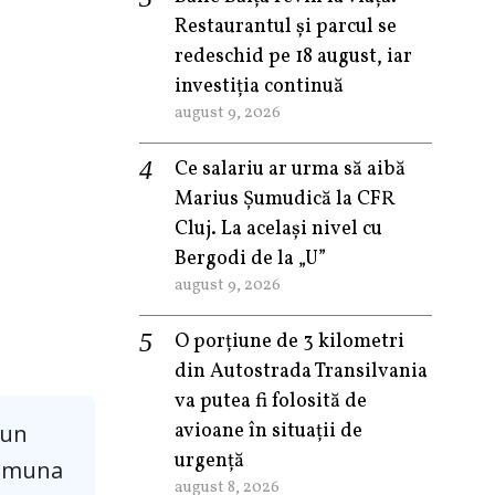
Restaurantul și parcul se
redeschid pe 18 august, iar
investiția continuă
august 9, 2026
Ce salariu ar urma să aibă
Marius Șumudică la CFR
Cluj. La același nivel cu
Bergodi de la „U”
august 9, 2026
O porțiune de 3 kilometri
din Autostrada Transilvania
va putea fi folosită de
avioane în situații de
 un
urgență
 comuna
august 8, 2026