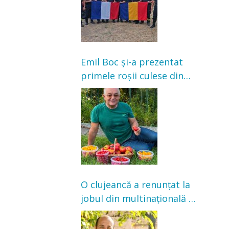
Emil Boc și-a prezentat
primele roșii culese din
grădină: „Niciun magazin
nu poate oferi această
satisfacție”
O clujeancă a renunțat la
jobul din multinațională și
s-a mutat la țară. Acum
cultivă legume în grădina