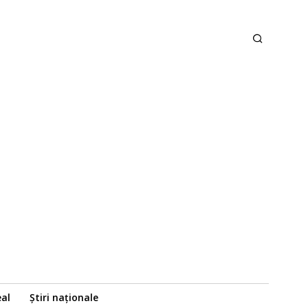
eal
Știri naționale