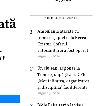
ată
ARTICOLE RECENTE
Ambulanță atacată cu
topoare și pietre la Recea-
Cristur. Șoferul
,
autosanitarei a fost operat
august 9, 2026
Un clujean, acționar la
Tromsø, după 5-0 cu CFR:
„Mentalitatea, organizarea
și disciplina” fac diferența
august 9, 2026
Băile Băița revin la viață.