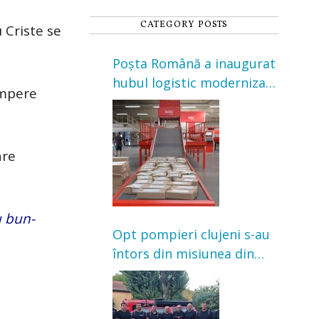
CATEGORY POSTS
u Criste se
Poșta Română a inaugurat
hubul logistic modernizat
umpere
din Cluj-Napoca. Investiție
de 3 milioane de euro
are
u bun-
Opt pompieri clujeni s-au
întors din misiunea din
Franța. Au intervenit la
incendii de vegetație și
pădure