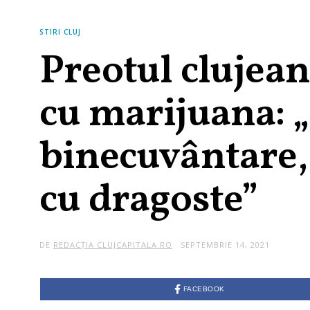
STIRI CLUJ
Preotul clujean
cu marijuana: „
binecuvântare,
cu dragoste”
DE
REDACȚIA CLUJCAPITALA.RO
SEPTEMBRIE 14, 2021
FACEBOOK