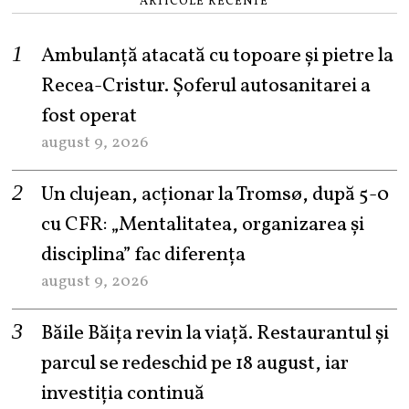
ARTICOLE RECENTE
Ambulanță atacată cu topoare și pietre la
Recea-Cristur. Șoferul autosanitarei a
fost operat
august 9, 2026
Un clujean, acționar la Tromsø, după 5-0
cu CFR: „Mentalitatea, organizarea și
disciplina” fac diferența
august 9, 2026
Băile Băița revin la viață. Restaurantul și
parcul se redeschid pe 18 august, iar
investiția continuă