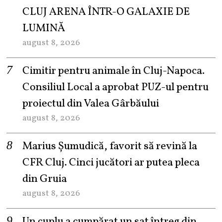
CLUJ ARENA ÎNTR-O GALAXIE DE
LUMINĂ
august 8, 2026
Cimitir pentru animale în Cluj-Napoca.
Consiliul Local a aprobat PUZ-ul pentru
proiectul din Valea Gârbăului
august 8, 2026
Marius Șumudică, favorit să revină la
CFR Cluj. Cinci jucători ar putea pleca
din Gruia
august 8, 2026
Un cuplu a cumpărat un sat întreg din