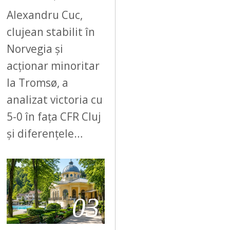
Alexandru Cuc,
clujean stabilit în
Norvegia și
acționar minoritar
la Tromsø, a
analizat victoria cu
5-0 în fața CFR Cluj
și diferențele…
03