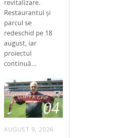
revitalizare.
Restaurantul și
parcul se
redeschid pe 18
august, iar
proiectul
continuă…
04
AUGUST 9, 2026