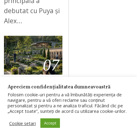
principală a
debutat cu Puya și
Alex…
07
AUGUST 8, 2026
Apreciem confidențialitatea dumneavoastră
Folosim cookie-uri pentru a vă îmbunătăți experiența de
Cimitir pentru
navigare, pentru a vă oferi reclame sau conținut
animale în
personalizat și pentru a ne analiza traficul. Făcând clic pe
„Accept toate”, sunteți de acord cu utilizarea cookie-urilor.
Cluj-Napoca.
Cookie setari
Accept
Consiliul Local
a aprobat PUZ-