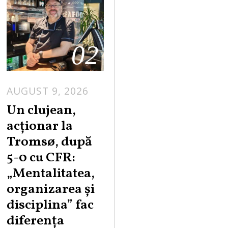
02
AUGUST 9, 2026
Un clujean,
acționar la
Tromsø, după
5-0 cu CFR:
„Mentalitatea,
organizarea și
disciplina” fac
diferența