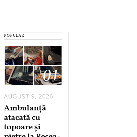
POPULAR
01
AUGUST 9, 2026
Ambulanță
atacată cu
topoare și
pietre la Recea-