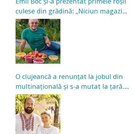
Emil Boc și-a prezentat primele roșii
culese din grădină: „Niciun magazin
nu poate oferi această satisfacție”
O clujeancă a renunțat la jobul din
multinațională și s-a mutat la țară.
Acum cultivă legume în grădina
bunicilor