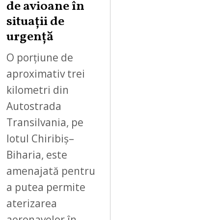
,
de avioane în
2
situații de
0
urgență
2
6
O porțiune de
aproximativ trei
kilometri din
Autostrada
Transilvania, pe
lotul Chiribiș–
Biharia, este
amenajată pentru
a putea permite
aterizarea
aeronavelor în