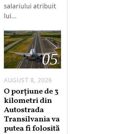
salariului atribuit
lui…
05
AUGUST 8, 2026
A
U
O porțiune de 3
G
kilometri din
U
Autostrada
S
Transilvania va
T
putea fi folosită
8