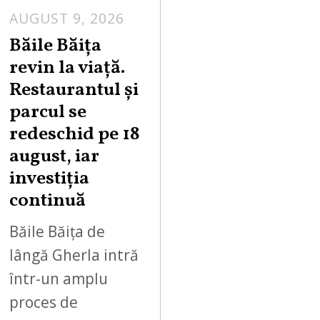
AUGUST 9, 2026
A
U
Băile Băița
G
revin la viață.
U
Restaurantul și
S
parcul se
T
redeschid pe 18
9
,
august, iar
2
investiția
0
continuă
2
6
Băile Băița de
lângă Gherla intră
într-un amplu
proces de