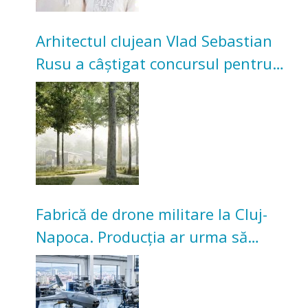
Arhitectul clujean Vlad Sebastian
Rusu a câștigat concursul pentru
transformarea Grădinii Casei
Universitarilor
Fabrică de drone militare la Cluj-
Napoca. Producția ar urma să
înceapă în toamna acestui an