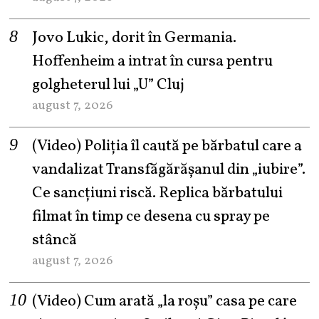
Jovo Lukic, dorit în Germania.
Hoffenheim a intrat în cursa pentru
golgheterul lui „U” Cluj
august 7, 2026
(Video) Poliția îl caută pe bărbatul care a
vandalizat Transfăgărășanul din „iubire”.
Ce sancțiuni riscă. Replica bărbatului
filmat în timp ce desena cu spray pe
stâncă
august 7, 2026
(Video) Cum arată „la roşu” casa pe care