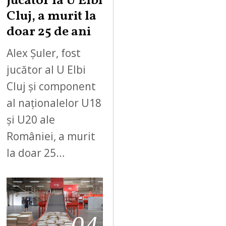
jucător la U Elbi
Cluj, a murit la
doar 25 de ani
Alex Șuler, fost
jucător al U Elbi
Cluj și component
al naționalelor U18
și U20 ale
României, a murit
la doar 25…
04