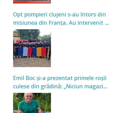
Opt pompieri clujeni s-au întors din
misiunea din Franța. Au intervenit la
incendii de vegetație și pădure
Emil Boc și-a prezentat primele roșii
culese din grădină: „Niciun magazin
nu poate oferi această satisfacție”