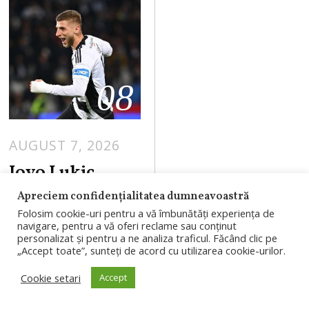
08
AUGUST 7, 2026
Jovo Lukic,
dorit în
Apreciem confidențialitatea dumneavoastră
Germania.
Folosim cookie-uri pentru a vă îmbunătăți experiența de
navigare, pentru a vă oferi reclame sau conținut
Hoffenheim a
personalizat și pentru a ne analiza traficul. Făcând clic pe
„Accept toate”, sunteți de acord cu utilizarea cookie-urilor.
intrat în cursa
pentru
Cookie setari
Accept
golgheterul lui