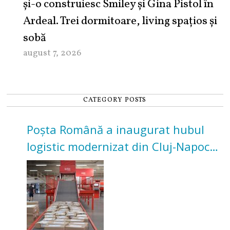
şi-o construiesc Smiley şi Gina Pistol în
Ardeal. Trei dormitoare, living spațios și
sobă
august 7, 2026
CATEGORY POSTS
Poșta Română a inaugurat hubul
logistic modernizat din Cluj-Napoca.
Investiție de 3 milioane de euro