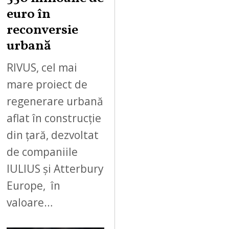
euro în
reconversie
urbană
RIVUS, cel mai
mare proiect de
regenerare urbană
aflat în construcție
din țară, dezvoltat
de companiile
IULIUS și Atterbury
Europe, în
valoare…