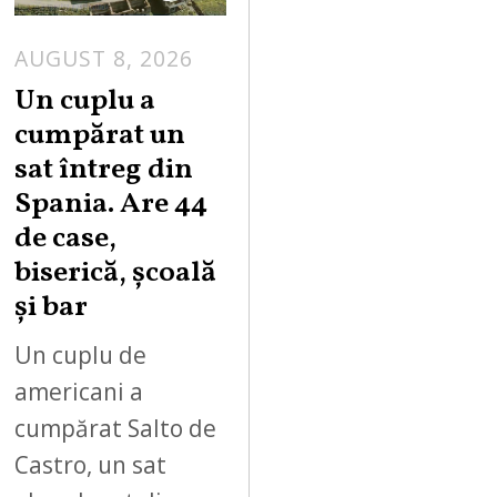
AUGUST 8, 2026
Un cuplu a
cumpărat un
sat întreg din
Spania. Are 44
de case,
biserică, școală
și bar
Un cuplu de
americani a
cumpărat Salto de
Castro, un sat