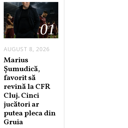
01
AUGUST 8, 2026
Marius
Șumudică,
favorit să
revină la CFR
Cluj. Cinci
jucători ar
putea pleca din
Gruia