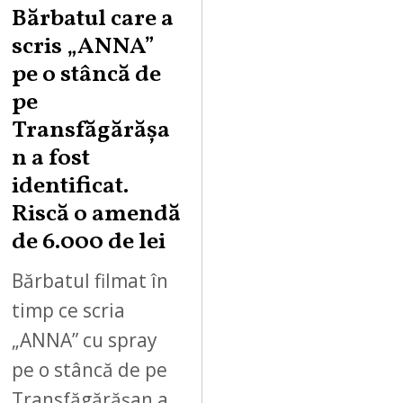
Bărbatul care a
scris „ANNA”
pe o stâncă de
pe
Transfăgărășa
n a fost
identificat.
Riscă o amendă
de 6.000 de lei
Bărbatul filmat în
timp ce scria
„ANNA” cu spray
pe o stâncă de pe
Transfăgărășan a