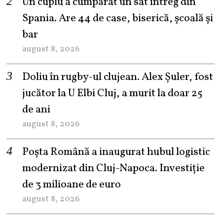
Un cuplu a cumpărat un sat întreg din
Spania. Are 44 de case, biserică, școală și
bar
august 8, 2026
Doliu în rugby-ul clujean. Alex Șuler, fost
jucător la U Elbi Cluj, a murit la doar 25
de ani
august 8, 2026
Poșta Română a inaugurat hubul logistic
modernizat din Cluj-Napoca. Investiție
de 3 milioane de euro
august 8, 2026