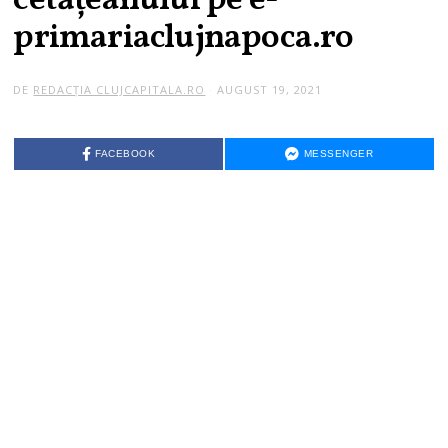
cetățeanului pe e-
primariaclujnapoca.ro
DE
REDACȚIA CLUJCAPITALA.RO
AUGUST 19, 2021
FACEBOOK
MESSENGER