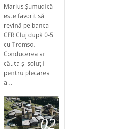
Marius Șumudică
este favorit să
revină pe banca
CFR Cluj după 0-5
cu Tromso.
Conducerea ar
căuta și soluții
pentru plecarea
a…
02