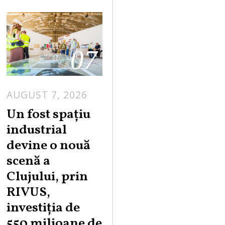
07
AUGUST 7, 2026
Un fost spațiu
industrial
devine o nouă
scenă a
Clujului, prin
RIVUS,
investiția de
550 milioane de