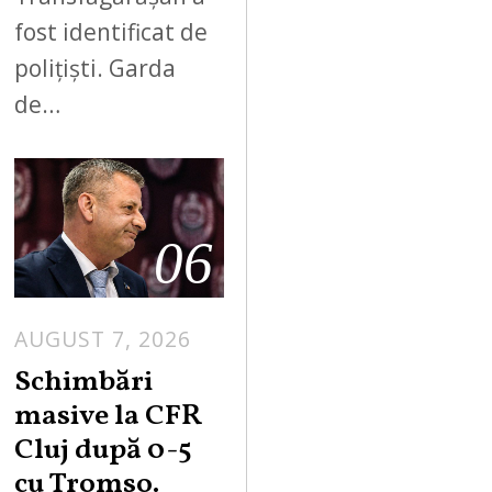
fost identificat de
polițiști. Garda
de…
06
AUGUST 7, 2026
Schimbări
masive la CFR
Cluj după 0-5
cu Tromso.