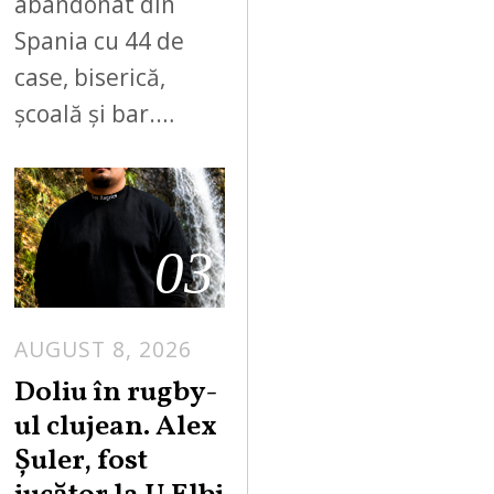
abandonat din
Spania cu 44 de
case, biserică,
școală și bar.…
03
AUGUST 8, 2026
Doliu în rugby-
ul clujean. Alex
Șuler, fost