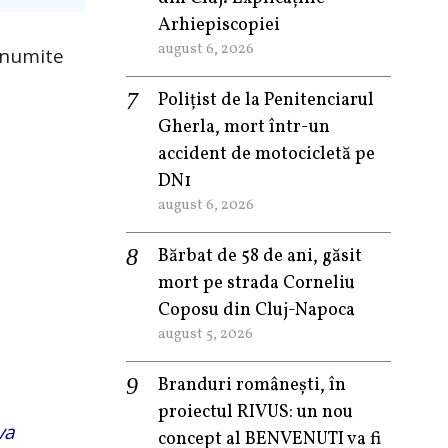
Arhiepiscopiei
august 6, 2026
 anumite
Polițist de la Penitenciarul
Gherla, mort într-un
accident de motocicletă pe
DN1
august 6, 2026
Bărbat de 58 de ani, găsit
mort pe strada Corneliu
Coposu din Cluj-Napoca
august 5, 2026
Branduri românești, în
proiectul RIVUS: un nou
va
concept al BENVENUTI va fi