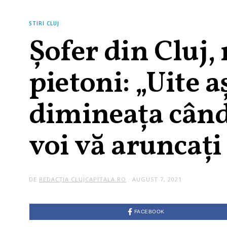
STIRI CLUJ
Șofer din Cluj,
pietoni: „Uite 
dimineața când
voi vă aruncați
DE
REDACȚIA CLUJCAPITALA.RO
AUGUST 7, 2021
FACEBOOK