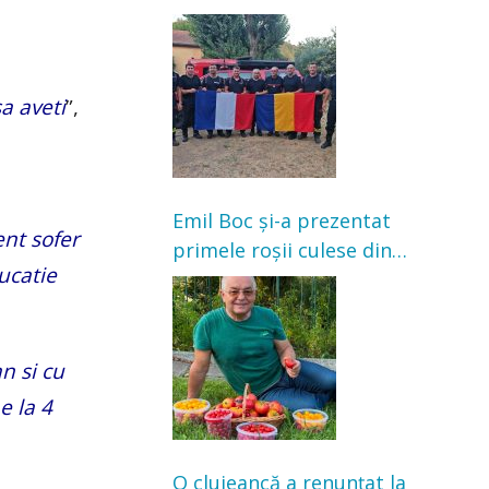
Franța. Au intervenit la
incendii de vegetație și
pădure
a aveti
”,
Emil Boc și-a prezentat
ent sofer
primele roșii culese din
ucatie
grădină: „Niciun magazin
nu poate oferi această
satisfacție”
n si cu
e la 4
O clujeancă a renunțat la