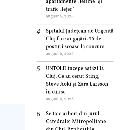
apartamente „ieftine” și
trafic „lejer”
august 6, 2026
Spitalul Județean de Urgență
Cluj face angajări. 76 de
posturi scoase la concurs
august 6, 2026
UNTOLD începe astăzi la
Cluj. Ce au cerut Sting,
Steve Aoki și Zara Larsson
în culise
august 6, 2026
Se taie arbori din jurul
Catedralei Mitropolitane
din Cluj. Explicațiile