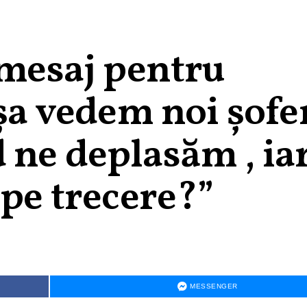
 mesaj pentru
așa vedem noi șofe
 ne deplasăm , ia
 pe trecere?”
MESSENGER