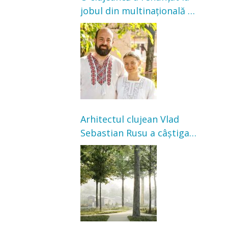
jobul din multinațională și
s-a mutat la țară. Acum
cultivă legume în grădina
bunicilor
Arhitectul clujean Vlad
Sebastian Rusu a câștigat
concursul pentru
transformarea Grădinii
Casei Universitarilor