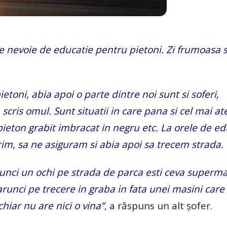
ste nevoie de educatie pentru pietoni. Zi frumoasa s
toni, abia apoi o parte dintre noi sunt si soferi,
 scris omul. Sunt situatii in care pana si cel mai at
pieton grabit imbracat in negru etc. La orele de ed
prim, sa ne asiguram si abia apoi sa trecem strada.
arunci un ochi pe strada de parca esti ceva superma
arunci pe trecere in graba in fata unei masini care 
hiar nu are nici o vina”
, a răspuns un alt șofer.