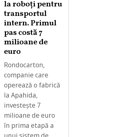
la roboți pentru
7
,
transportul
2
intern. Primul
0
pas costă 7
2
milioane de
6
euro
Rondocarton,
companie care
operează o fabrică
la Apahida,
investește 7
milioane de euro
în prima etapă a
unui sistem de