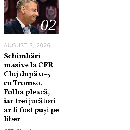
02
AUGUST 7, 2026
Schimbări
masive la CFR
Cluj după 0-5
cu Tromso.
Folha pleacă,
iar trei jucători
ar fi fost puși pe
liber