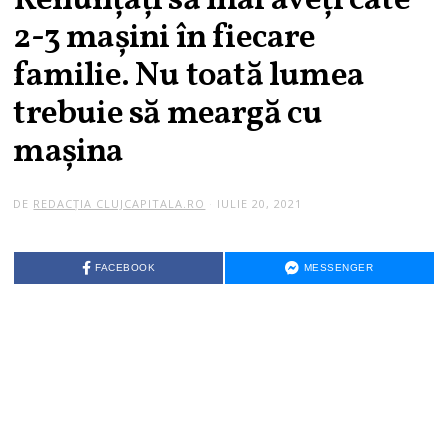
Renunțați să mai aveți câte
2-3 mașini în fiecare
familie. Nu toată lumea
trebuie să meargă cu
mașina
DE
REDACȚIA CLUJCAPITALA.RO
IULIE 20, 2021
FACEBOOK
MESSENGER