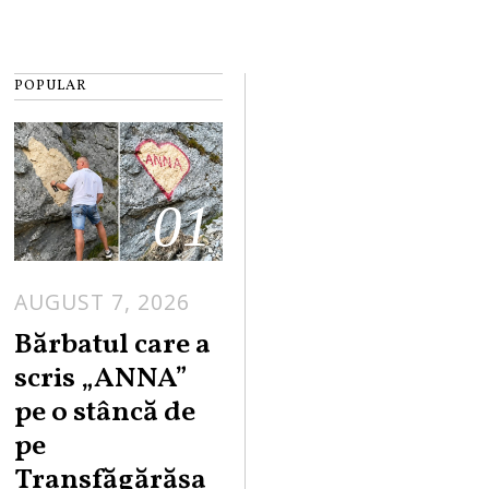
POPULAR
01
AUGUST 7, 2026
Bărbatul care a
scris „ANNA”
pe o stâncă de
pe
Transfăgărășa