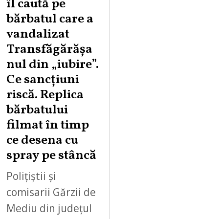
îl caută pe
U
bărbatul care a
S
vandalizat
T
Transfăgărășa
7
,
nul din „iubire”.
2
Ce sancțiuni
0
riscă. Replica
2
bărbatului
6
filmat în timp
ce desena cu
spray pe stâncă
Polițiștii și
comisarii Gărzii de
Mediu din județul