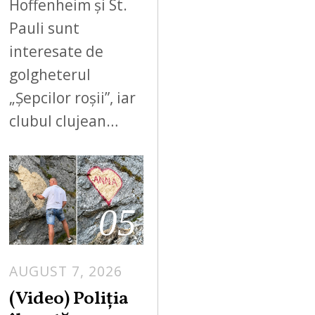
Hoffenheim și St.
Pauli sunt
interesate de
golgheterul
„Șepcilor roșii”, iar
clubul clujean…
05
AUGUST 7, 2026
A
U
(Video) Poliția
G