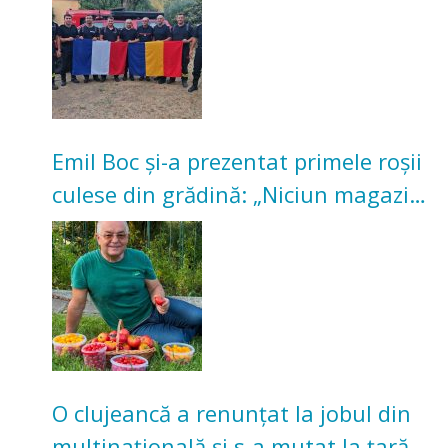
Emil Boc și-a prezentat primele roșii
culese din grădină: „Niciun magazin
nu poate oferi această satisfacție”
O clujeancă a renunțat la jobul din
multinațională și s-a mutat la țară.