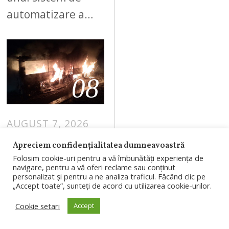
automatizare a…
08
AUGUST 7, 2026
Autobuz distrus
Apreciem confidențialitatea dumneavoastră
de un incendiu
Folosim cookie-uri pentru a vă îmbunătăți experiența de
navigare, pentru a vă oferi reclame sau conținut
în Săvădisla.
personalizat și pentru a ne analiza traficul. Făcând clic pe
„Accept toate”, sunteți de acord cu utilizarea cookie-urilor.
Un bărbat și o
femeie au ieșit
Cookie setari
Accept
la timp