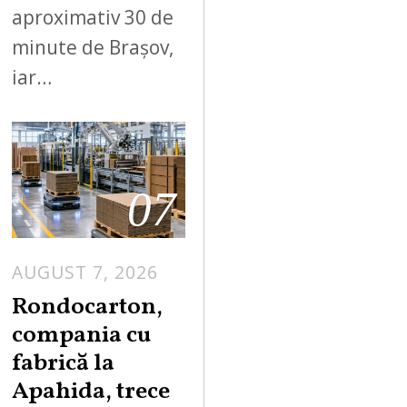
aproximativ 30 de
minute de Brașov,
iar…
07
AUGUST 7, 2026
A
U
Rondocarton,
G
compania cu
U
fabrică la
S
Apahida, trece
T