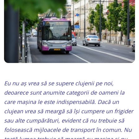
Eu nu aș vrea să se supere clujenii pe noi,
deoarece sunt anumite categorii de oameni la
care mașina le este indispensabilă. Dacă un
clujean vrea să meargă să își cumpere un frigider
sau alte cumpărături, evident că nu trebuie să
folosească mijloacele de transport în comun. Nu