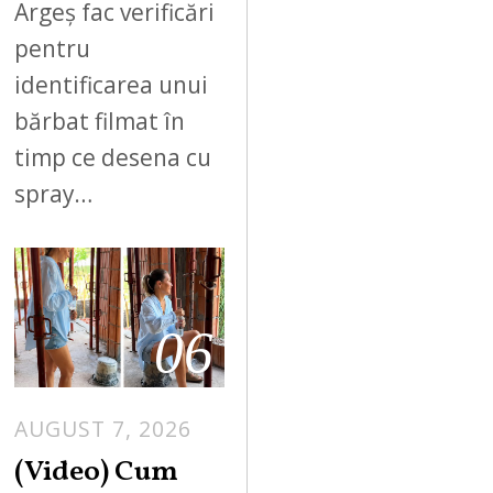
Argeș fac verificări
pentru
identificarea unui
bărbat filmat în
timp ce desena cu
spray…
06
AUGUST 7, 2026
(Video) Cum