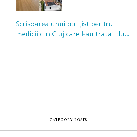
Scrisoarea unui polițist pentru
medicii din Cluj care l-au tratat după
un accident: „Nu m-am simțit un
număr”
CATEGORY POSTS