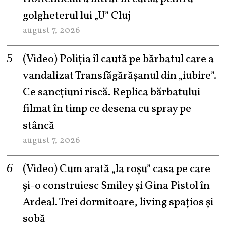
golgheterul lui „U” Cluj
august 7, 2026
(Video) Poliția îl caută pe bărbatul care a
vandalizat Transfăgărășanul din „iubire”.
Ce sancțiuni riscă. Replica bărbatului
filmat în timp ce desena cu spray pe
stâncă
august 7, 2026
(Video) Cum arată „la roşu” casa pe care
şi-o construiesc Smiley şi Gina Pistol în
Ardeal. Trei dormitoare, living spațios și
sobă