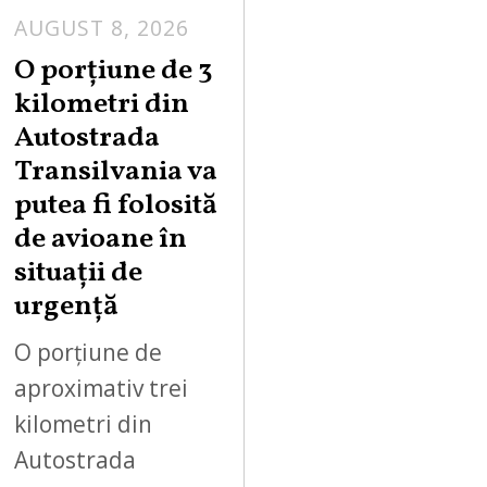
AUGUST 8, 2026
A
U
O porțiune de 3
G
kilometri din
U
Autostrada
S
Transilvania va
T
putea fi folosită
8
,
de avioane în
2
situații de
0
urgență
2
6
O porțiune de
aproximativ trei
kilometri din
Autostrada