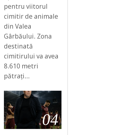
pentru viitorul
cimitir de animale
din Valea
Gârbăului. Zona
destinată
cimitirului va avea
8.610 metri
pătrați…
04