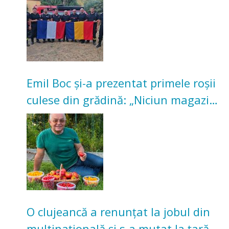
Emil Boc și-a prezentat primele roșii
culese din grădină: „Niciun magazin
nu poate oferi această satisfacție”
O clujeancă a renunțat la jobul din
multinațională și s-a mutat la țară.