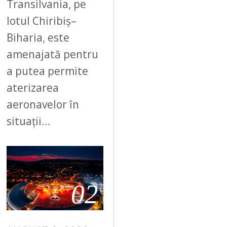
Transilvania, pe
lotul Chiribiș–
Biharia, este
amenajată pentru
a putea permite
aterizarea
aeronavelor în
situații…
02