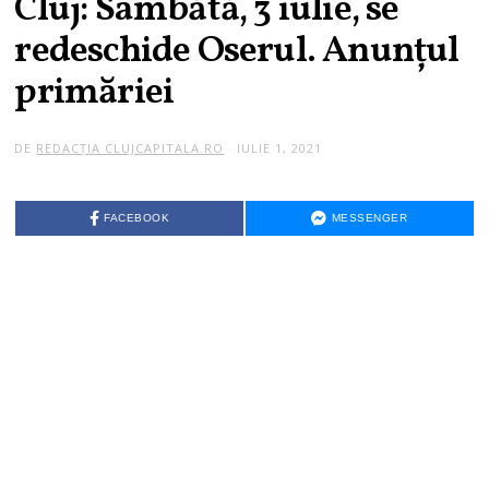
Cluj: Sâmbătă, 3 iulie, se
redeschide Oserul. Anunțul
primăriei
DE
REDACȚIA CLUJCAPITALA.RO
IULIE 1, 2021
FACEBOOK
MESSENGER