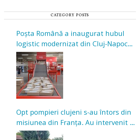
CATEGORY POSTS
Poșta Română a inaugurat hubul
logistic modernizat din Cluj-Napoca.
Investiție de 3 milioane de euro
Opt pompieri clujeni s-au întors din
misiunea din Franța. Au intervenit la
incendii de vegetație și pădure