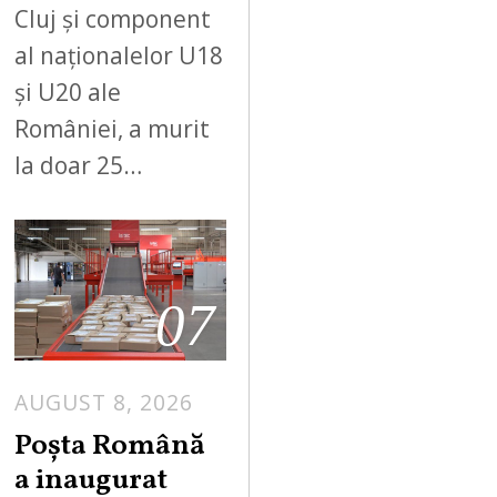
Cluj și component
al naționalelor U18
și U20 ale
României, a murit
la doar 25…
07
AUGUST 8, 2026
Poșta Română
a inaugurat