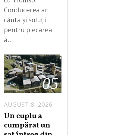
cu Tromso.
Conducerea ar
căuta și soluții
pentru plecarea
a…
05
AUGUST 8, 2026
Un cuplu a
cumpărat un
sat întreg din