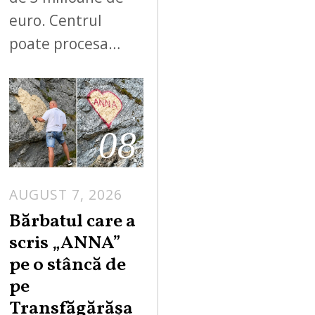
euro. Centrul
poate procesa…
08
AUGUST 7, 2026
Bărbatul care a
scris „ANNA”
pe o stâncă de
pe
Transfăgărășa