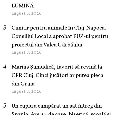
LUMINĂ
august 8, 2026
Cimitir pentru animale în Cluj-Napoca.
Consiliul Local a aprobat PUZ-ul pentru
proiectul din Valea Gârbăului
august 8, 2026
Marius Șumudică, favorit să revină la
CFR Cluj. Cinci jucători ar putea pleca
din Gruia
august 8, 2026
Un cuplu a cumpărat un sat întreg din
Spania. Are 44 de case, biserică, școală și