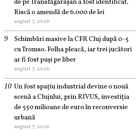
de pe Transfăgărășan a fost identificat.
Riscă o amendă de 6.000 de lei
august 7, 2026
Schimbări masive la CFR Cluj după 0-5
cu Tromso. Folha pleacă, iar trei jucători
ar fi fost puși pe liber
august 7, 2026
Un fost spațiu industrial devine o nouă
scenă a Clujului, prin RIVUS, investiția
de 550 milioane de euro în reconversie
urbană
august 7, 2026