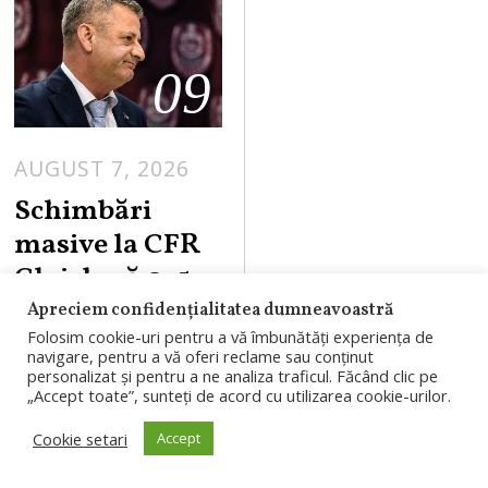
09
AUGUST 7, 2026
Schimbări
masive la CFR
Cluj după 0-5
cu Tromso.
Apreciem confidențialitatea dumneavoastră
Folosim cookie-uri pentru a vă îmbunătăți experiența de
Folha pleacă,
navigare, pentru a vă oferi reclame sau conținut
iar trei jucători
personalizat și pentru a ne analiza traficul. Făcând clic pe
„Accept toate”, sunteți de acord cu utilizarea cookie-urilor.
ar fi fost puși pe
Cookie setari
liber
Accept