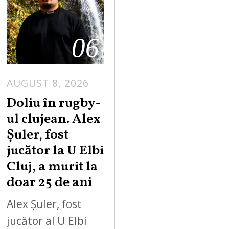
06
AUGUST 8, 2026
Doliu în rugby-
ul clujean. Alex
Șuler, fost
jucător la U Elbi
Cluj, a murit la
doar 25 de ani
Alex Șuler, fost
jucător al U Elbi