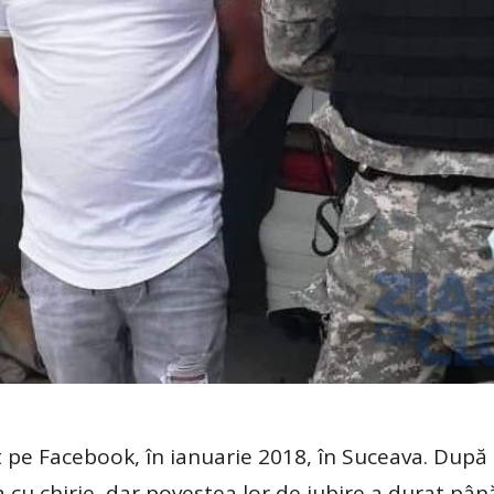
e Facebook, în ianuarie 2018, în Suceava. După o
cu chirie, dar povestea lor de iubire a durat până