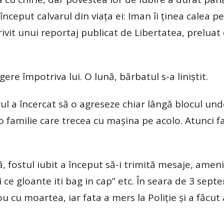
început calvarul din viaţa ei: Iman îi ţinea calea pe
ivit unui reportaj publicat de Libertatea, preluat
ere împotriva lui. O lună, bărbatul s-a liniştit.
rul a încercat să o agreseze chiar lângă blocul un
 o familie care trecea cu maşina pe acolo. Atunci f
ă, fostul iubit a început să-i trimită mesaje, ame
zi ce gloante iti bag in cap” etc. În seara de 3 sept
u cu moartea, iar fata a mers la Poliţie şi a făcut 