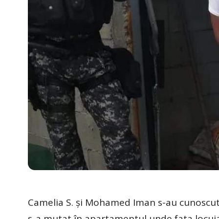
Camelia S. şi Mohamed Iman s-au cunoscut p
s-a mutat în apartamentul unde fata locuia 