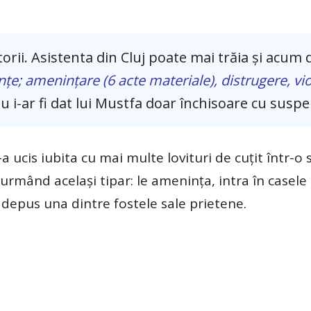
torii. Asistenta din Cluj poate mai trăia și acum 
enţe; ameninţare (6 acte materiale), distrugere, vi
u i-ar fi dat lui Mustfa doar închisoare cu susp
ucis iubita cu mai multe lovituri de cuţit într-o 
 urmând acelaşi tipar: le ameninţa, intra în casele l
a depus una dintre fostele sale prietene.