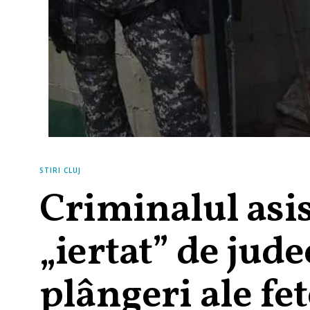
STIRI CLUJ
Criminalul asis
„iertat” de jud
plângeri ale fet