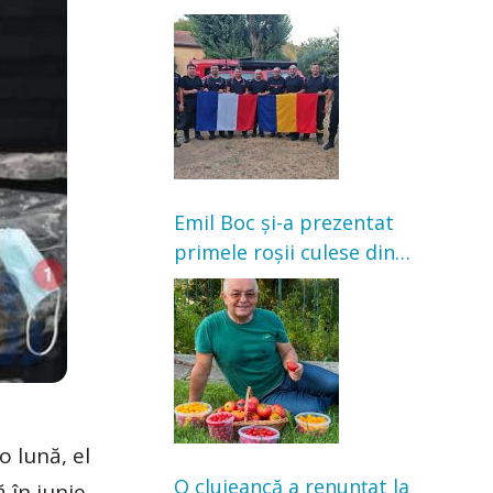
Franța. Au intervenit la
incendii de vegetație și
pădure
Emil Boc și-a prezentat
primele roșii culese din
grădină: „Niciun magazin
nu poate oferi această
satisfacție”
 lună, el
O clujeancă a renunțat la
 în iunie