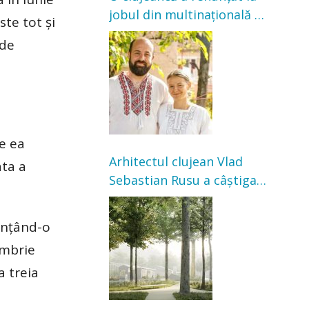
jobul din multinațională și
ste tot şi
s-a mutat la țară. Acum
 de
cultivă legume în grădina
bunicilor
de ea
Arhitectul clujean Vlad
ata a
Sebastian Rusu a câștigat
concursul pentru
transformarea Grădinii
ninţând-o
Casei Universitarilor
embrie
a treia