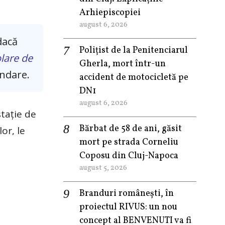
Arhiepiscopiei
august 6, 2026
dacă
Polițist de la Penitenciarul
olare de
Gherla, mort într-un
endare.
accident de motocicletă pe
DN1
august 6, 2026
staţie de
Bărbat de 58 de ani, găsit
or, le
mort pe strada Corneliu
Coposu din Cluj-Napoca
august 5, 2026
Branduri românești, în
proiectul RIVUS: un nou
concept al BENVENUTI va fi