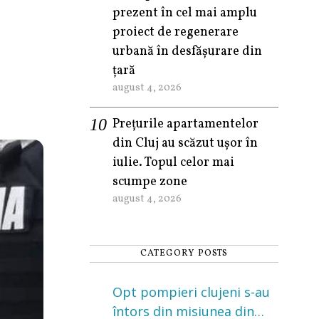
prezent în cel mai amplu
proiect de regenerare
urbană în desfășurare din
țară
august 4, 2026
Prețurile apartamentelor
din Cluj au scăzut ușor în
iulie. Topul celor mai
scumpe zone
august 4, 2026
CATEGORY POSTS
Opt pompieri clujeni s-au
întors din misiunea din