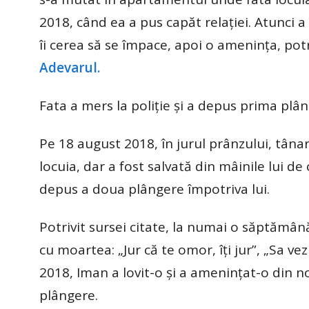
2018, când ea a pus capăt relaţiei. Atunci a 
îi cerea să se împace, apoi o ameninţa, potr
Adevarul.
Fata a mers la poliţie şi a depus prima plâng
Pe 18 august 2018, în jurul prânzului, tâna
locuia, dar a fost salvată din mâinile lui de
depus a doua plângere împotriva lui.
Potrivit sursei citate, la numai o săptămân
cu moartea: „Jur că te omor, îţi jur”, „Sa ve
2018, Iman a lovit-o şi a ameninţat-o din no
plângere.