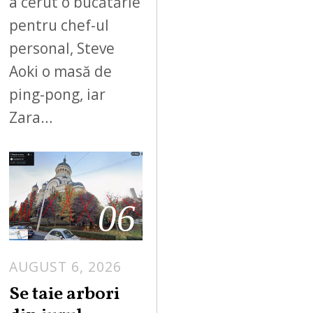
a cerut o bucătărie
pentru chef-ul
personal, Steve
Aoki o masă de
ping-pong, iar
Zara…
06
AUGUST 6, 2026
Se taie arbori