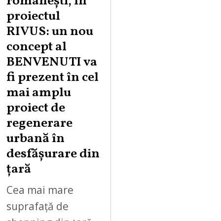
românești, în
proiectul
RIVUS: un nou
concept al
BENVENUTI va
fi prezent în cel
mai amplu
proiect de
regenerare
urbană în
desfășurare din
țară
Cea mai mare
suprafață de