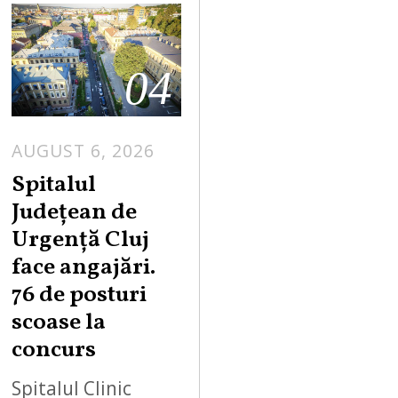
04
AUGUST 6, 2026
Spitalul
Județean de
Urgență Cluj
face angajări.
76 de posturi
scoase la
concurs
Spitalul Clinic