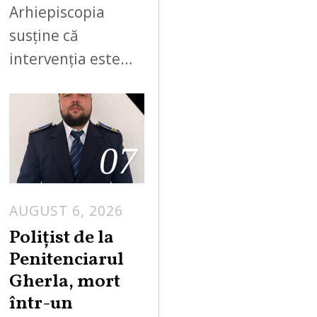
Arhiepiscopia
susține că
intervenția este…
07
AUGUST 6, 2026
Polițist de la
Penitenciarul
Gherla, mort
într-un