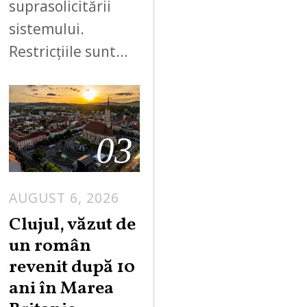
suprasolicitării
sistemului.
Restricțiile sunt…
03
AUGUST 6, 2026
Clujul, văzut de
un român
revenit după 10
ani în Marea