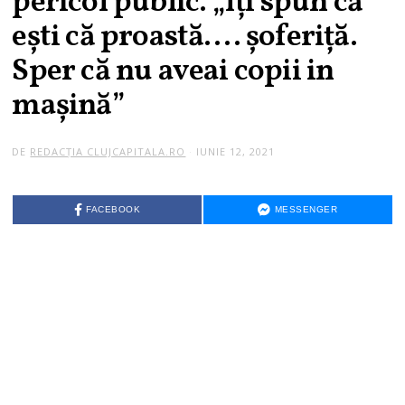
pericol public. „Îți spun că
ești că proastă…. șoferiță.
Sper că nu aveai copii in
mașină”
DE
REDACȚIA CLUJCAPITALA.RO
IUNIE 12, 2021
FACEBOOK
MESSENGER