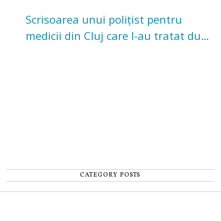
Scrisoarea unui polițist pentru
medicii din Cluj care l-au tratat după
un accident: „Nu m-am simțit un
număr”
CATEGORY POSTS