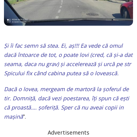
Și îi fac semn să stea. Ei, aș!!! Ea vede că omul
dacă întoarce de tot, o poate lovi (cred, că și-a dat
seama, daca nu grav) și accelerează și urcă pe str
Spicului fix când cabina putea să o lovească.
Dacă o lovea, mergeam de martoră la șoferul de
tir. Domniță, dacă vezi poestarea, îți spun că ești
că proastă…. șoferiță. Sper că nu aveai copii in
mașină
”.
Advertisements