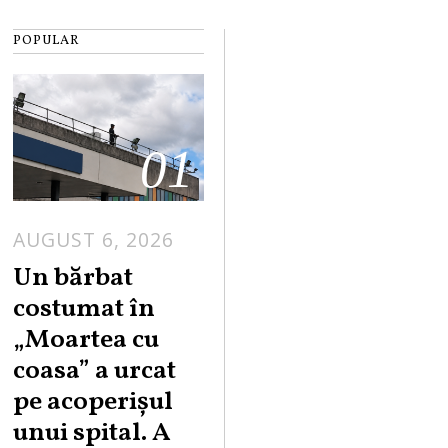
POPULAR
01
AUGUST 6, 2026
Un bărbat
costumat în
„Moartea cu
coasa” a urcat
pe acoperișul
unui spital. A