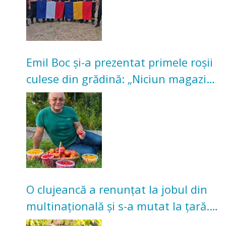
Emil Boc și-a prezentat primele roșii
culese din grădină: „Niciun magazin
nu poate oferi această satisfacție”
O clujeancă a renunțat la jobul din
multinațională și s-a mutat la țară.
Acum cultivă legume în grădina