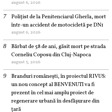
august 6, 2026
Polițist de la Penitenciarul Gherla, mort
într-un accident de motocicletă pe DN1
august 6, 2026
Bărbat de 58 de ani, găsit mort pe strada
Corneliu Coposu din Cluj-Napoca
august 5, 2026
Branduri românești, în proiectul RIVUS:
un nou concept al BENVENUTI va fi
prezent în cel mai amplu proiect de
regenerare urbană în desfășurare din
țară