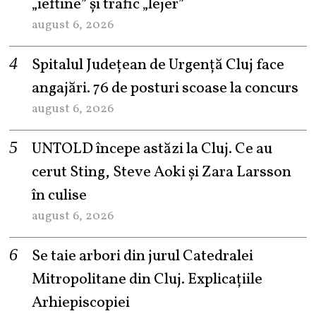
„ieftine” și trafic „lejer”
august 6, 2026
Spitalul Județean de Urgență Cluj face
angajări. 76 de posturi scoase la concurs
august 6, 2026
UNTOLD începe astăzi la Cluj. Ce au
cerut Sting, Steve Aoki și Zara Larsson
în culise
august 6, 2026
Se taie arbori din jurul Catedralei
Mitropolitane din Cluj. Explicațiile
Arhiepiscopiei