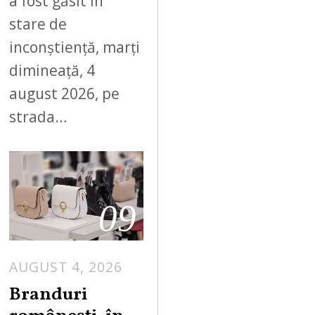
a fost găsit în
stare de
inconștiență, marți
dimineață, 4
august 2026, pe
strada…
09
AUGUST 4, 2026
Branduri