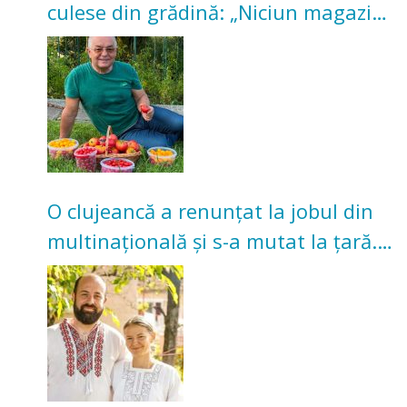
culese din grădină: „Niciun magazin
nu poate oferi această satisfacție”
O clujeancă a renunțat la jobul din
multinațională și s-a mutat la țară.
Acum cultivă legume în grădina
bunicilor