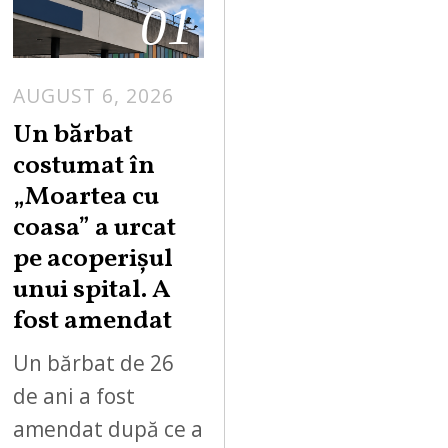
01
AUGUST 6, 2026
Un bărbat
costumat în
„Moartea cu
coasa” a urcat
pe acoperișul
unui spital. A
fost amendat
Un bărbat de 26
de ani a fost
amendat după ce a