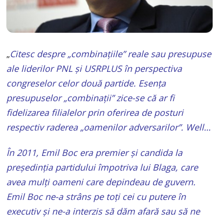
„
Citesc despre „combinațiile” reale sau presupuse
ale liderilor PNL şi USRPLUS în perspectiva
congreselor celor două partide. Esența
presupuselor „combinații” zice-se că ar fi
fidelizarea filialelor prin oferirea de posturi
respectiv raderea „oamenilor adversarilor”. Well…
În 2011, Emil Boc era premier şi candida la
preşedinția partidului împotriva lui Blaga, care
avea mulți oameni care depindeau de guvern.
Emil Boc ne-a strâns pe toți cei cu putere în
executiv şi ne-a interzis să dăm afară sau să ne