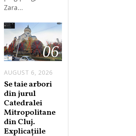
Zara…
06
AUGUST 6, 2026
Se taie arbori
din jurul
Catedralei
Mitropolitane
din Cluj.
Explicațiile