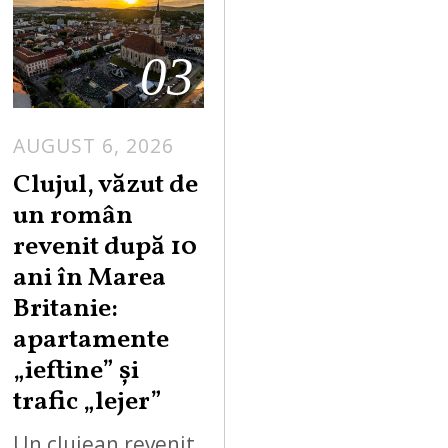
03
AUGUST 6, 2026
Clujul, văzut de
un român
revenit după 10
ani în Marea
Britanie:
apartamente
„ieftine” și
trafic „lejer”
Un clujean revenit