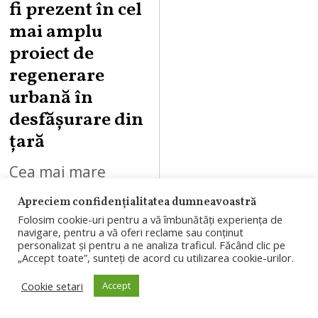
fi prezent în cel
mai amplu
proiect de
regenerare
urbană în
desfășurare din
țară
Cea mai mare
suprafață de
Apreciem confidențialitatea dumneavoastră
shopping din țară
Folosim cookie-uri pentru a vă îmbunătăți experiența de
navigare, pentru a vă oferi reclame sau conținut
(142.000 mp),
personalizat și pentru a ne analiza traficul. Făcând clic pe
„Accept toate”, sunteți de acord cu utilizarea cookie-urilor.
peste 400 de
Cookie setari
magazine,
Accept
concepte noi și