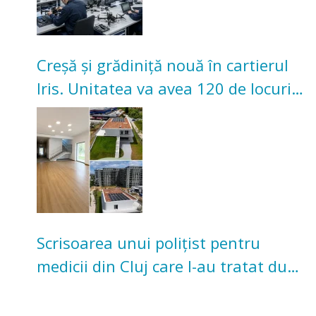
Creșă și grădiniță nouă în cartierul
Iris. Unitatea va avea 120 de locuri
pentru copii
Scrisoarea unui polițist pentru
medicii din Cluj care l-au tratat după
un accident: „Nu m-am simțit un
număr”