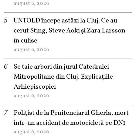
august 6, 2026
UNTOLD începe astăzi la Cluj. Ce au
cerut Sting, Steve Aoki și Zara Larsson
în culise
august 6, 2026
Se taie arbori din jurul Catedralei
Mitropolitane din Cluj. Explicațiile
Arhiepiscopiei
august 6, 2026
Polițist de la Penitenciarul Gherla, mort
într-un accident de motocicletă pe DN1
august 6, 2026