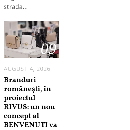
strada…
09
AUGUST 4, 2026
Branduri
românești, în
proiectul
RIVUS: un nou
concept al
BENVENUTI va