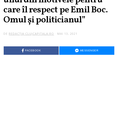
unul din motivele pentru
care îl respect pe Emil Boc.
Omul şi politicianul”
DE
REDACȚIA CLUJCAPITALA.RO
MAI 13, 2021
M
A
R
T
I
FACEBOOK
MESSENGER
E
3
0
,
2
0
2
6