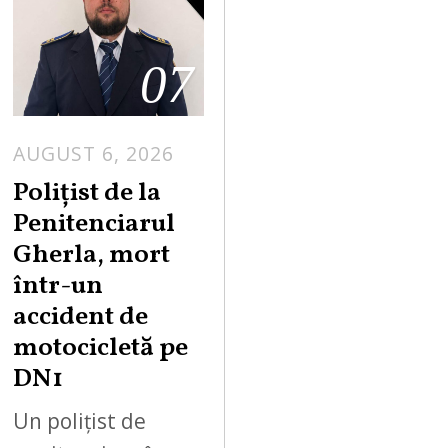
07
AUGUST 6, 2026
Polițist de la
Penitenciarul
Gherla, mort
într-un
accident de
motocicletă pe
DN1
Un polițist de