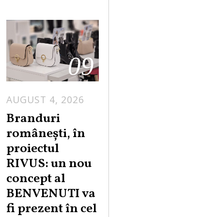
09
AUGUST 4, 2026
Branduri
românești, în
proiectul
RIVUS: un nou
concept al
BENVENUTI va
fi prezent în cel