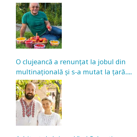
nu poate oferi această satisfacție”
O clujeancă a renunțat la jobul din
multinațională și s-a mutat la țară.
Acum cultivă legume în grădina
bunicilor