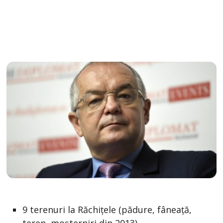
9 terenuri la Răchiţele (pădure, fâneaţă,