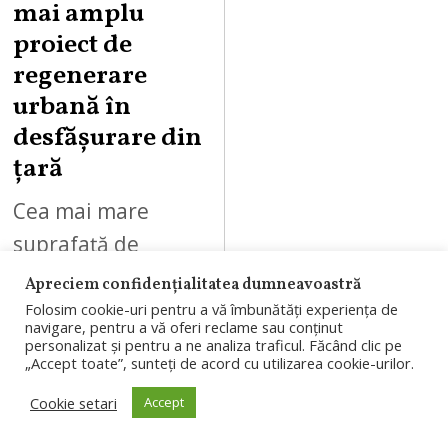
mai amplu
proiect de
regenerare
urbană în
desfășurare din
țară
Cea mai mare
suprafață de
shopping din țară
Apreciem confidențialitatea dumneavoastră
(142.000 mp),
Folosim cookie-uri pentru a vă îmbunătăți experiența de
navigare, pentru a vă oferi reclame sau conținut
peste 400 de
personalizat și pentru a ne analiza traficul. Făcând clic pe
„Accept toate”, sunteți de acord cu utilizarea cookie-urilor.
magazine,
Cookie setari
Accept
concepte noi și
premiere