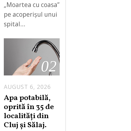
„Moartea cu coasa”
pe acoperișul unui
spital…
02
AUGUST 6, 2026
Apa potabilă,
oprită în 35 de
localități din
Cluj și Sălaj.