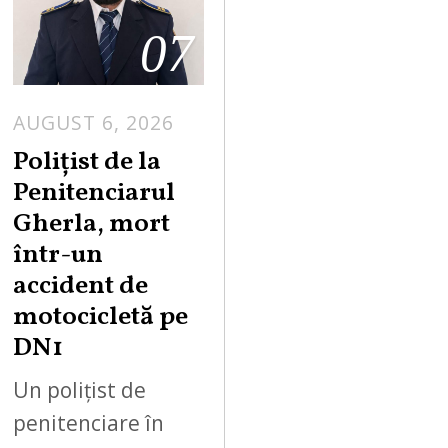
07
AUGUST 6, 2026
Polițist de la
Penitenciarul
Gherla, mort
într-un
accident de
motocicletă pe
DN1
Un polițist de
penitenciare în