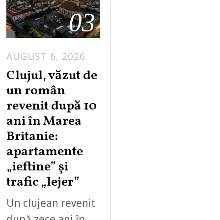
03
AUGUST 6, 2026
Clujul, văzut de
un român
revenit după 10
ani în Marea
Britanie:
apartamente
„ieftine” și
trafic „lejer”
Un clujean revenit
după zece ani în