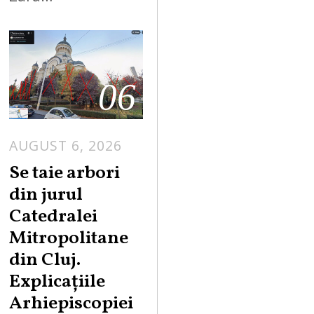
06
AUGUST 6, 2026
Se taie arbori
din jurul
Catedralei
Mitropolitane
din Cluj.
Explicațiile
Arhiepiscopiei