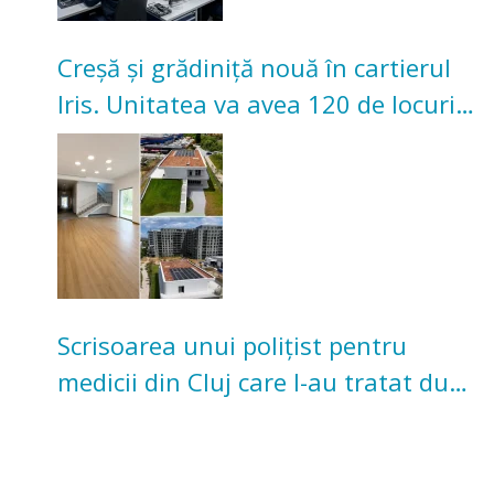
Creșă și grădiniță nouă în cartierul
Iris. Unitatea va avea 120 de locuri
pentru copii
Scrisoarea unui polițist pentru
medicii din Cluj care l-au tratat după
un accident: „Nu m-am simțit un
număr”