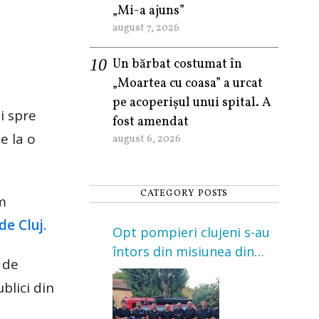
„Mi-a ajuns”
august 7, 2026
Un bărbat costumat în
„Moartea cu coasa” a urcat
pe acoperișul unui spital. A
i spre
fost amendat
e la o
august 6, 2026
CATEGORY POSTS
m
e Cluj.
Opt pompieri clujeni s-au
întors din misiunea din
 de
Franța. Au intervenit la
blici din
incendii de vegetație și
pădure