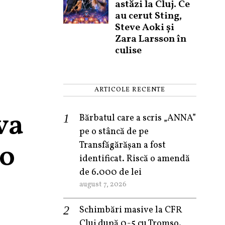
astăzi la Cluj. Ce
au cerut Sting,
Steve Aoki și
Zara Larsson în
culise
ARTICOLE RECENTE
va
Bărbatul care a scris „ANNA”
pe o stâncă de pe
 o
Transfăgărășan a fost
identificat. Riscă o amendă
de 6.000 de lei
august 7, 2026
Schimbări masive la CFR
Cluj după 0-5 cu Tromso.