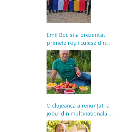
Emil Boc și-a prezentat
primele roșii culese din
grădină: „Niciun magazin
nu poate oferi această
satisfacție”
O clujeancă a renunțat la
jobul din multinațională și
s-a mutat la țară. Acum
cultivă legume în grădina