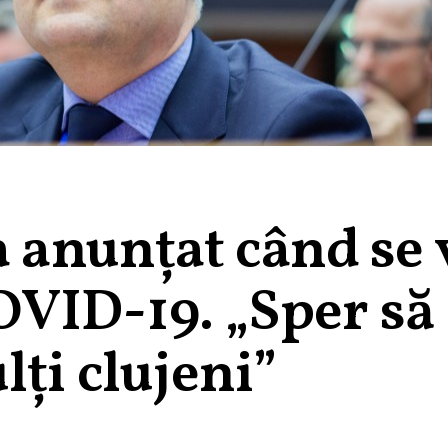
a anunțat când se 
OVID-19. „Sper să
lți clujeni”