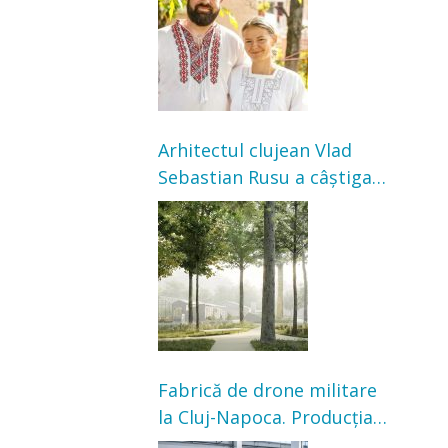
bunicilor
Arhitectul clujean Vlad
Sebastian Rusu a câștigat
concursul pentru
transformarea Grădinii
Casei Universitarilor
Fabrică de drone militare
la Cluj-Napoca. Producția
ar urma să înceapă în