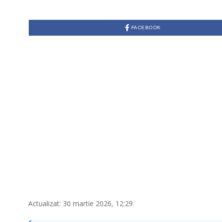
A
R
T
I
FACEBOOK
E
3
0
,
2
0
2
6
Actualizat: 30 martie 2026, 12:29