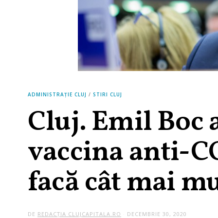
ADMINISTRAȚIE CLUJ
/
STIRI CLUJ
Cluj. Emil Boc 
vaccina anti-C
facă cât mai mu
DE
REDACȚIA CLUJCAPITALA.RO
DECEMBRIE 30, 2020
M