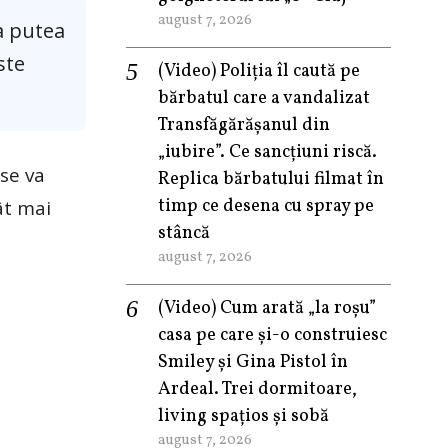
august 7, 2026
va putea
ste
(Video) Poliția îl caută pe
bărbatul care a vandalizat
Transfăgărășanul din
„iubire”. Ce sancțiuni riscă.
 se va
Replica bărbatului filmat în
timp ce desena cu spray pe
ât mai
stâncă
august 7, 2026
(Video) Cum arată „la roşu”
casa pe care şi-o construiesc
Smiley şi Gina Pistol în
Ardeal. Trei dormitoare,
living spațios și sobă
august 7, 2026