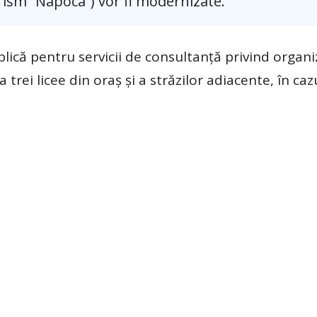
urism ”Napoca”) vor fi modernizate.
blică pentru servicii de consultanţă privind organ
rei licee din oraş şi a străzilor adiacente, în caz