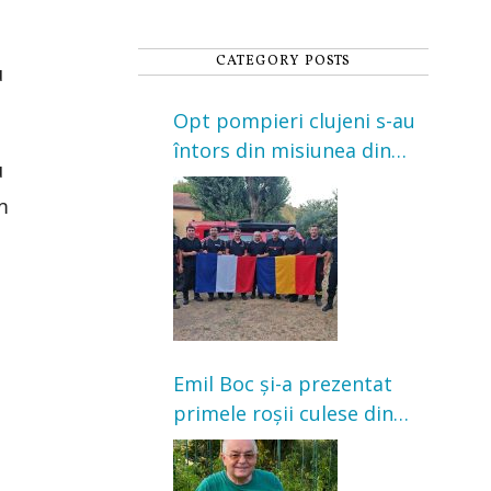
CATEGORY POSTS
u
Opt pompieri clujeni s-au
întors din misiunea din
u
Franța. Au intervenit la
m
incendii de vegetație și
pădure
Emil Boc și-a prezentat
primele roșii culese din
grădină: „Niciun magazin
nu poate oferi această