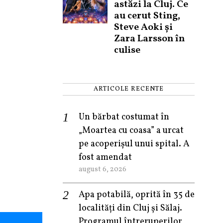
astăzi la Cluj. Ce
au cerut Sting,
Steve Aoki și
Zara Larsson în
culise
ARTICOLE RECENTE
Un bărbat costumat în
„Moartea cu coasa” a urcat
pe acoperișul unui spital. A
fost amendat
august 6, 2026
Apa potabilă, oprită în 35 de
localități din Cluj și Sălaj.
Programul întreruperilor