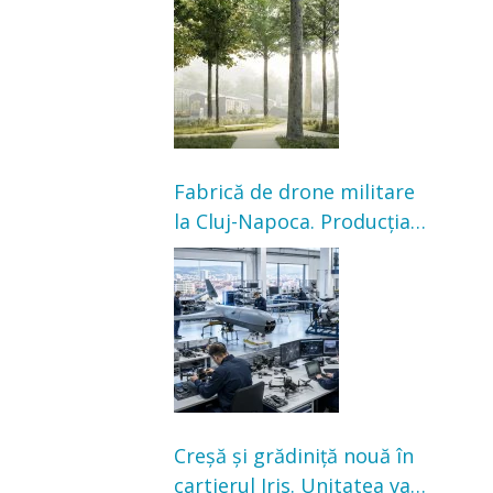
transformarea Grădinii
Casei Universitarilor
Fabrică de drone militare
la Cluj-Napoca. Producția
ar urma să înceapă în
toamna acestui an
Creșă și grădiniță nouă în
cartierul Iris. Unitatea va