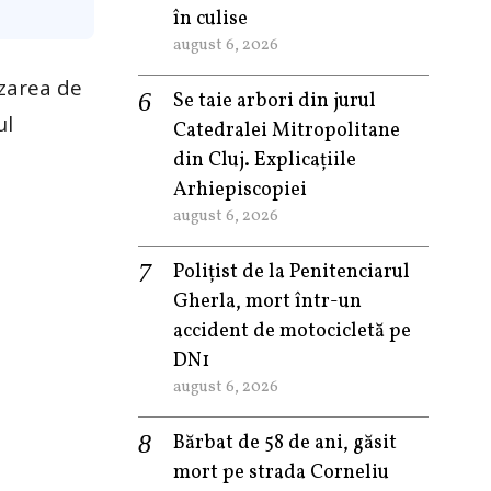
în culise
august 6, 2026
izarea de
Se taie arbori din jurul
ul
Catedralei Mitropolitane
din Cluj. Explicațiile
Arhiepiscopiei
august 6, 2026
Polițist de la Penitenciarul
Gherla, mort într-un
accident de motocicletă pe
DN1
august 6, 2026
Bărbat de 58 de ani, găsit
mort pe strada Corneliu