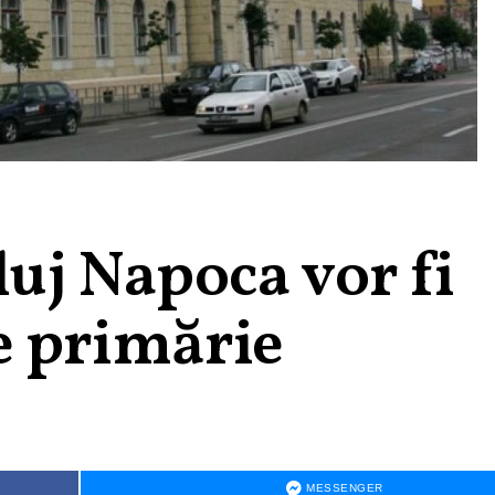
luj Napoca vor fi
e primărie
MESSENGER