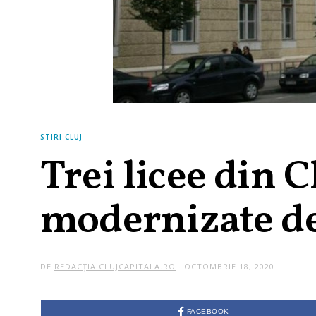
STIRI CLUJ
Trei licee din C
modernizate d
DE
REDACȚIA CLUJCAPITALA.RO
OCTOMBRIE 18, 2020
FACEBOOK