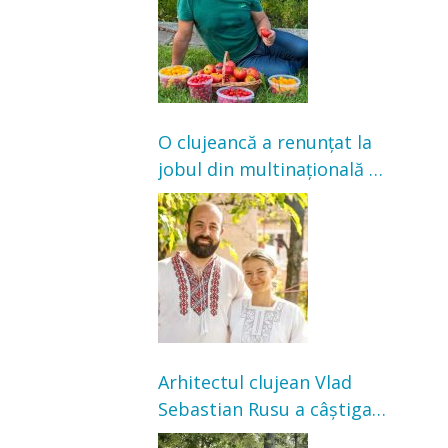
satisfacție”
O clujeancă a renunțat la
jobul din multinațională și
s-a mutat la țară. Acum
cultivă legume în grădina
bunicilor
Arhitectul clujean Vlad
Sebastian Rusu a câștigat
concursul pentru