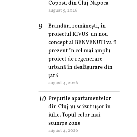
Coposu din Cluj-Napoca
august 5, 2026
Branduri românești, în
proiectul RIVUS: un nou
concept al BENVENUTI va fi
prezent în cel mai amplu
proiect de regenerare
urbană în desfășurare din
țară
august 4, 2026
Prețurile apartamentelor
din Cluj au scăzut ușor în
iulie. Topul celor mai
scumpe zone
august 4, 2026