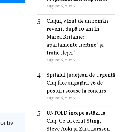
august 6, 2026
Clujul, văzut de un român
revenit după 10 ani în
Marea Britanie:
apartamente „ieftine” și
trafic „lejer”
august 6, 2026
Spitalul Județean de Urgență
Cluj face angajări. 76 de
posturi scoase la concurs
august 6, 2026
UNTOLD începe astăzi la
Cluj. Ce au cerut Sting,
ortiv
Steve Aoki și Zara Larsson