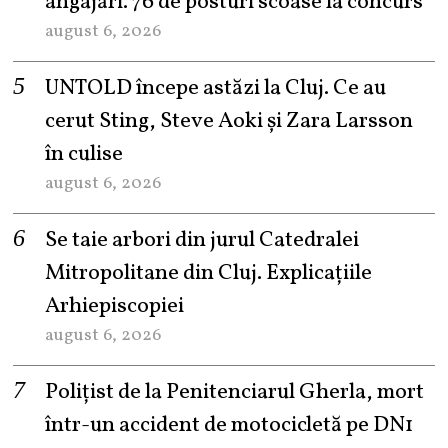
angajări. 76 de posturi scoase la concurs
august 6, 2026
UNTOLD începe astăzi la Cluj. Ce au
cerut Sting, Steve Aoki și Zara Larsson
în culise
august 6, 2026
Se taie arbori din jurul Catedralei
Mitropolitane din Cluj. Explicațiile
Arhiepiscopiei
august 6, 2026
Polițist de la Penitenciarul Gherla, mort
într-un accident de motocicletă pe DN1