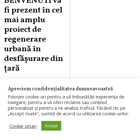
BENVENUTI va
fi prezent în cel
mai amplu
proiect de
regenerare
urbană în
desfășurare din
țară
Cea mai mare
Apreciem confidențialitatea dumneavoastră
suprafață de
Folosim cookie-uri pentru a vă îmbunătăți experiența de
shopping din țară
navigare, pentru a vă oferi reclame sau conținut
personalizat și pentru a ne analiza traficul. Făcând clic pe
(142.000 mp),
„Accept toate”, sunteți de acord cu utilizarea cookie-urilor.
peste 400 de
Cookie setari
Accept
magazine,