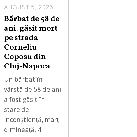
AUGUST 5, 2026
Bărbat de 58 de
ani, găsit mort
pe strada
Corneliu
Coposu din
Cluj-Napoca
Un bărbat în
vârstă de 58 de ani
a fost găsit în
stare de
inconștiență, marți
dimineață, 4