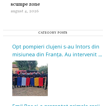
scumpe zone
august 4, 2026
CATEGORY POSTS
Opt pompieri clujeni s-au întors din
misiunea din Franța. Au intervenit la
incendii de vegetație și pădure
Emil Boc și-a prezentat primele roșii