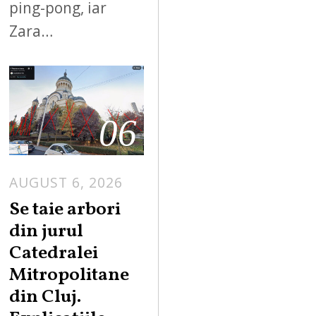
ping-pong, iar
Zara…
06
AUGUST 6, 2026
Se taie arbori
din jurul
Catedralei
Mitropolitane
din Cluj.