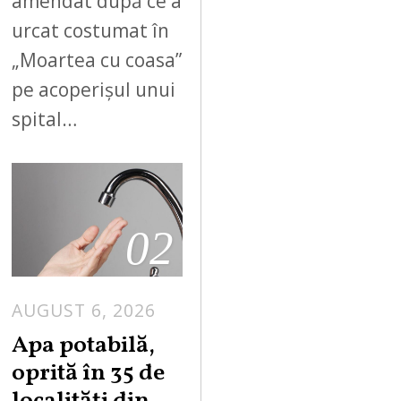
amendat după ce a
urcat costumat în
„Moartea cu coasa”
pe acoperișul unui
spital…
02
AUGUST 6, 2026
Apa potabilă,
oprită în 35 de