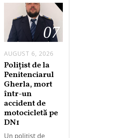
07
AUGUST 6, 2026
Polițist de la
Penitenciarul
Gherla, mort
într-un
accident de
motocicletă pe
DN1
Un polițist de