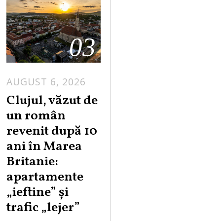
03
AUGUST 6, 2026
Clujul, văzut de
un român
revenit după 10
ani în Marea
Britanie:
apartamente
„ieftine” și
trafic „lejer”