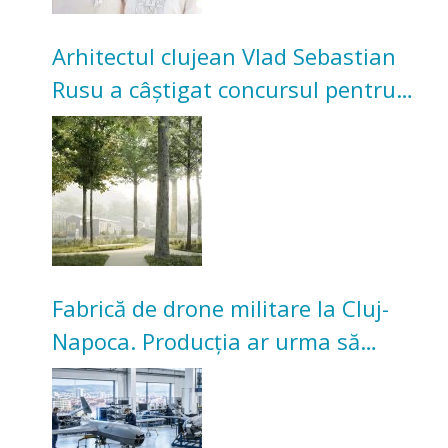
Arhitectul clujean Vlad Sebastian
Rusu a câștigat concursul pentru
transformarea Grădinii Casei
Universitarilor
Fabrică de drone militare la Cluj-
Napoca. Producția ar urma să
înceapă în toamna acestui an