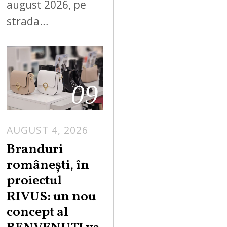
august 2026, pe
strada…
09
AUGUST 4, 2026
Branduri
românești, în
proiectul
RIVUS: un nou
concept al