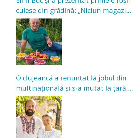
culese din grădină: „Niciun magazin
nu poate oferi această satisfacție”
O clujeancă a renunțat la jobul din
multinațională și s-a mutat la țară.
Acum cultivă legume în grădina
bunicilor