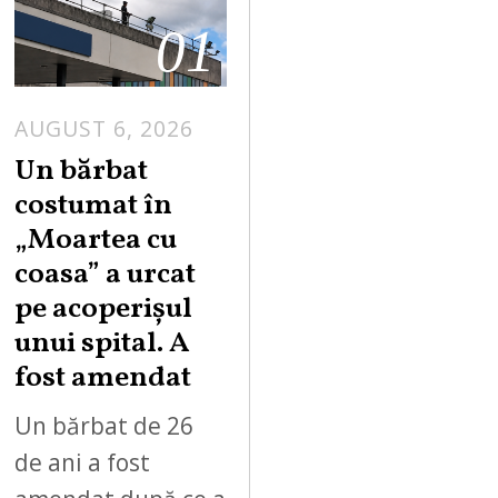
01
AUGUST 6, 2026
Un bărbat
costumat în
„Moartea cu
coasa” a urcat
pe acoperișul
unui spital. A
fost amendat
Un bărbat de 26
de ani a fost